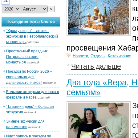
31
к
>
л
Последние темы блогов
о
“Храм у озера” – летние
п
экскурсии в Петропавловский
монастырь
palomnik
просвещения Хабар
Престольный праздник
Новости
,
Отделы
,
Катехизация
Петропавловского
монастыря
palomnik
Читать дальше
Поездки по России 2026 –
специально для
Два года «Вера, 
дальневосточников !
palomnik
семьям»
Большие экскурсии для всех в
феврале и марте
palomnik
З
“Татьянин день” – большая
экскурсия
palomnik
п
Зимние экскурсии для
с
паломников
palomnik
г
Идет запись в поездки по