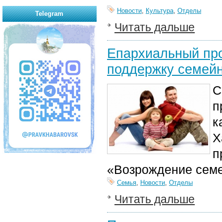
Новости
,
Культура
,
Отделы
Telegram
Читать дальше
Епархиальный про
поддержку семей
С
п
к
Х
п
«Возрождение семе
Семья
,
Новости
,
Отделы
Читать дальше