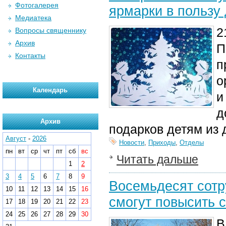
Фотогалерея
ярмарки в пользу 
Медиатека
2
Вопросы священнику
Архив
П
Контакты
п
о
Календарь
и
д
Архив
подарков детям из
Август
-
2026
Новости
,
Приходы
,
Отделы
пн
вт
ср
чт
пт
сб
вс
Читать дальше
1
2
3
4
5
6
7
8
9
Восемьдесят сотр
10
11
12
13
14
15
16
смогут повысить 
17
18
19
20
21
22
23
24
25
26
27
28
29
30
В