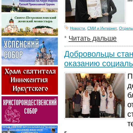
Новости
,
СМИ и Интернет
,
Отдел
Читать дальше
Добровольцы стан
оказанию социал
П
д
б
о
с
т