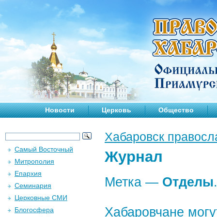
Новости
Церковь
Общество
Хабаровск правосл
Самый Восточный
Журнал
Митрополия
Епархия
Метка —
Отделы
Семинария
Церковные СМИ
Хабаровчане могу
Блогосфера