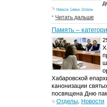
д
Новости
,
Семья
,
Отделы
Читать дальше
Память – категор
2
Х
п
ш
о
Хабаровской епарх
канонизации святы
посвящена Дню пам
Отделы
,
Новости