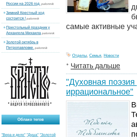
России на 2026 год.
palomnik
д
Зимний Крестный ход
б
состоится !
palomnik
самые активные уч
Престольный праздник у
Архангела Михаила
palomnik
Золотой октябрь в
Петропавловке.
palomnik
Отделы
,
Семья
,
Новости
Читать дальше
"Духовная поэзия
иррациональное"
В
Т
Облако тегов
а
п
"Вера и дело"
"Душа"
"Золотой