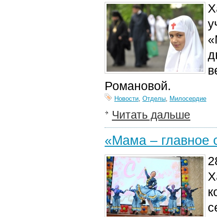
Х
у
«
д
в
Романовой.
Новости
,
Отделы
,
Милосердие
Читать дальше
«Мама – главное 
2
Х
к
с