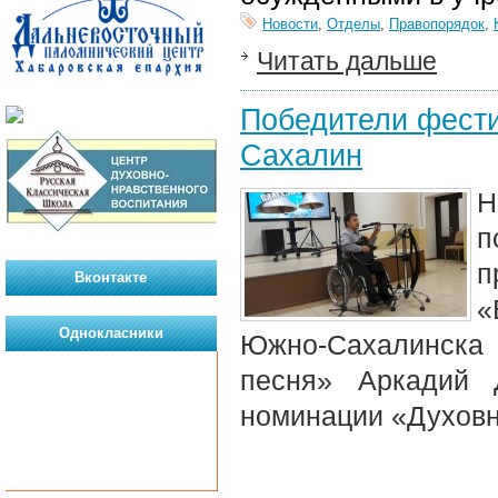
Новости
,
Отделы
,
Правопорядок
,
Читать дальше
Победители фести
Сахалин
Н
п
п
Вконтакте
«
Однокласники
Южно-Сахалинска 
песня» Аркадий 
номинации «Духовн