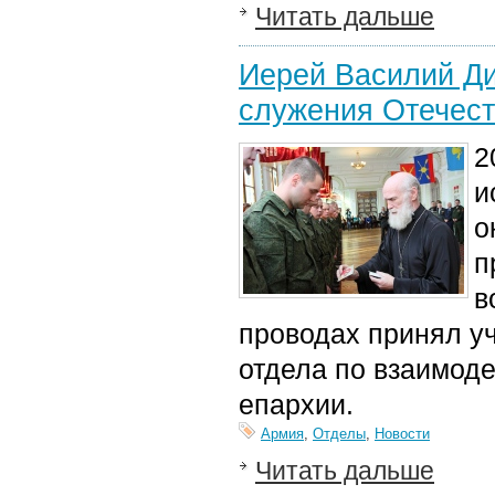
Читать дальше
Иерей Василий Ди
служения Отечест
2
и
о
п
в
проводах принял у
отдела по взаимод
епархии.
Армия
,
Отделы
,
Новости
Читать дальше