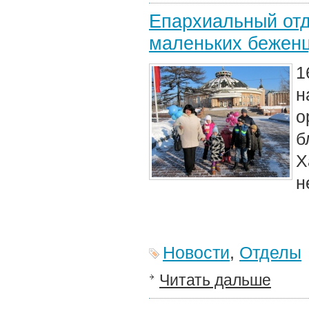
Епархиальный отд
маленьких беженц
1
н
б
Х
н
Новости
,
Отделы
Читать дальше