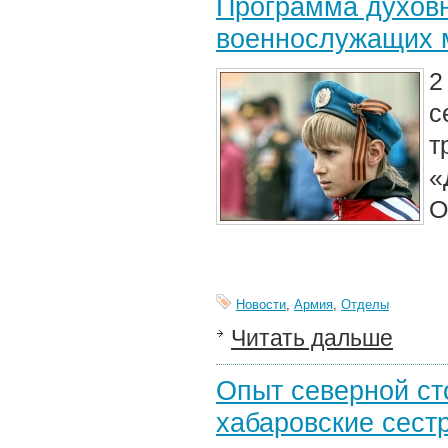
Программа духовн
военнослужащих м
2
с
т
«
О
Новости
,
Армия
,
Отделы
Читать дальше
Опыт северной ст
хабаровские сест