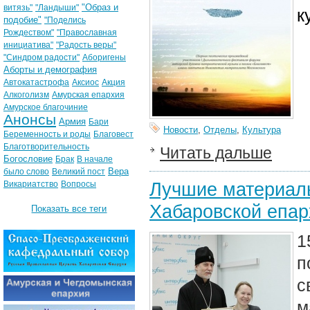
"Образ и
витязь"
"Ландыши"
к
подобие"
"Поделись
Рождеством"
"Православная
инициатива"
"Радость веры"
"Синдром радости"
Аборигены
Аборты и демография
Автокатастрофа
Аксиос
Акция
Алкоголизм
Амурская епархия
Амурское благочиние
Анонсы
Армия
Бари
Новости
,
Отделы
,
Культура
Беременность и роды
Благовест
Благотворительность
Читать дальше
Богословие
Брак
В начале
Вера
было слово
Великий пост
Лучшие материалы
Викариатство
Вопросы
Хабаровской епар
Показать все теги
1
п
с
м