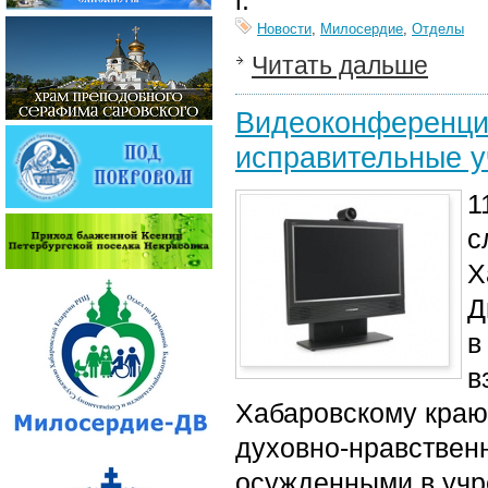
г.
Новости
,
Милосердие
,
Отделы
Читать дальше
Видеоконференция
исправительные у
1
с
Х
Д
в
в
Хабаровскому краю
духовно-нравствен
осужденными в учр