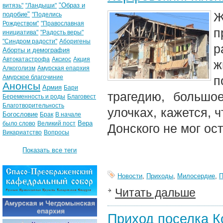
"Образ и
витязь"
"Ландыши"
Ж
подобие"
"Поделись
Рождеством"
"Православная
п
инициатива"
"Радость веры"
"Синдром радости"
Аборигены
р
Аборты и демография
Автокатастрофа
Аксиос
Акция
ж
Алкоголизм
Амурская епархия
Амурское благочиние
п
Анонсы
Армия
Бари
трагедию, большо
Беременность и роды
Благовест
Благотворительность
улочках, кажется, 
Богословие
Брак
В начале
Вера
было слово
Великий пост
Донского не мог ост
Викариатство
Вопросы
Показать все теги
Новости
,
Приходы
,
Милосердие
,
Читать дальше
Приход поселка К