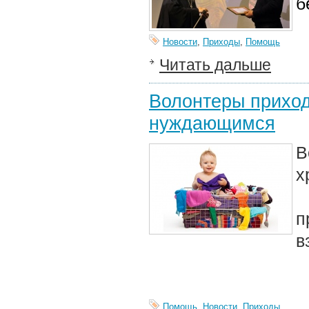
б
Новости
,
Приходы
,
Помощь
Читать дальше
Волонтеры приход
нуждающимся
В
х
д
п
в
Помощь
,
Новости
,
Приходы