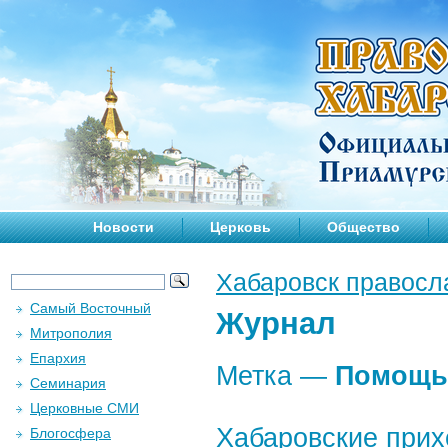
Новости
Церковь
Общество
Хабаровск правосл
Самый Восточный
Журнал
Митрополия
Епархия
Метка —
Помощь
Семинария
Церковные СМИ
Хабаровские прих
Блогосфера