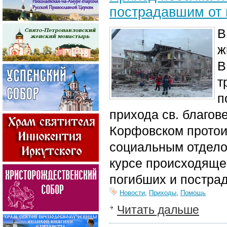
пострадавшим от 
В
ж
В
т
п
прихода св. благов
Корфовском протои
социальным отдело
курсе происходяще
погибших и постра
Новости
,
Приходы
,
Помощь
Читать дальше