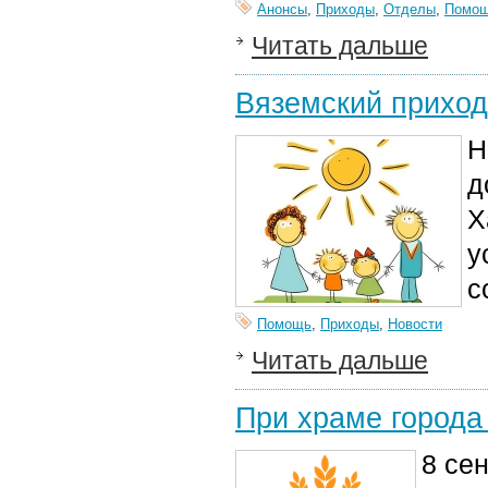
Анонсы
,
Приходы
,
Отделы
,
Помо
Читать дальше
Вяземский приход
Н
д
Х
у
с
Помощь
,
Приходы
,
Новости
Читать дальше
При храме города
8 се