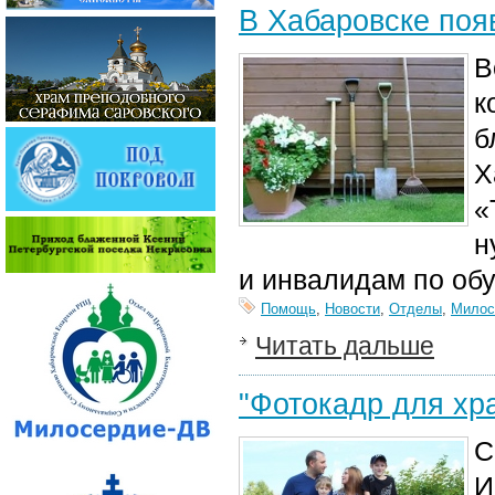
В Хабаровске поя
В
к
б
Х
«
н
и инвалидам по обу
Помощь
,
Новости
,
Отделы
,
Милос
Читать дальше
"Фотокадр для хра
С
И