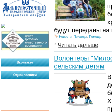
п
б
х
будут переданы на
Новости
,
Приходы
,
Помощь
Читать дальше
Волонтеры "Милос
Вконтакте
сельским детям
Однокласники
В
д
б
Х
п