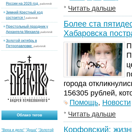
России на 2026 год.
palomnik
Читать дальше
Зимний Крестный ход
состоится !
palomnik
Более ста пятиде
Престольный праздник у
Хабаровска пост
Архангела Михаила
palomnik
Золотой октябрь в
П
Петропавловке.
palomnik
П
ц
п
города откликнулис
156305 рублей, кот
Помощь
,
Новости
Читать дальше
Облако тегов
Корфовский: жизн
"Вера и дело"
"Душа"
"Золотой