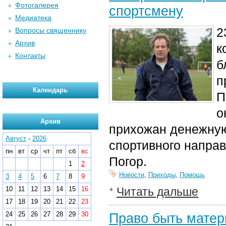
Фотогалерея
спортсмену
Медиатека
2
Вопросы священнику
Архив
к
Контакты
б
п
Календарь
П
о
Архив
прихожан денежную
Август
-
2026
спортивного напра
пн
вт
ср
чт
пт
сб
вс
Погор.
1
2
Новости
,
Приходы
,
Помощь
3
4
5
6
7
8
9
10
11
12
13
14
15
16
Читать дальше
17
18
19
20
21
22
23
24
25
26
27
28
29
30
Право быть мате