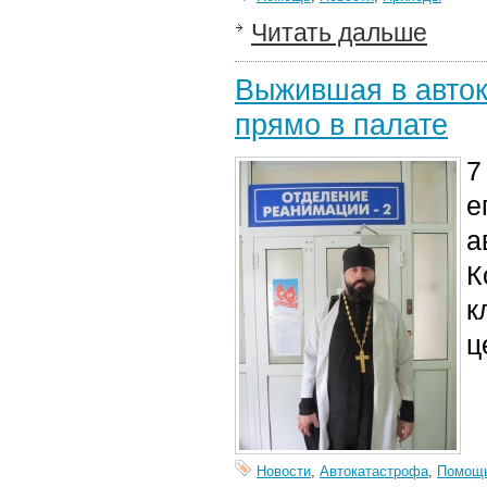
Читать дальше
Выжившая в авто
прямо в палате
7
е
а
К
к
ц
Новости
,
Автокатастрофа
,
Помощ