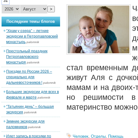
31
Ч
>
в
Последние темы блогов
э
“Храм у озера” – летние
д
экскурсии в Петропавловский
монастырь
palomnik
м
Престольный праздник
ж
Петропавловского
монастыря
palomnik
стал временным д
Поездки по России 2026 –
живут Аля с дочк
специально для
дальневосточников !
palomnik
мамам и на двоих-т
Большие экскурсии для всех в
но решимости в
феврале и марте
palomnik
материнство можно 
“Татьянин день” – большая
экскурсия
palomnik
Зимние экскурсии для
паломников
palomnik
Идет запись в поездки по
Человек
,
Отделы
,
Помощь