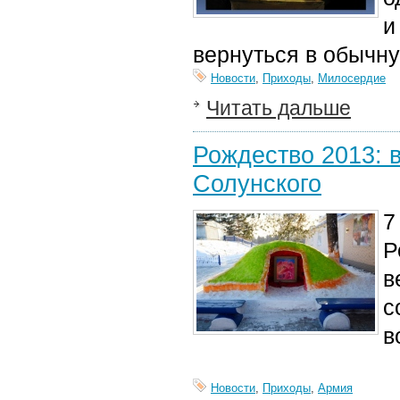
и
вернуться в обычну
Новости
,
Приходы
,
Милосердие
Читать дальше
Рождество 2013: 
Солунского
7
Р
в
с
в
Новости
,
Приходы
,
Армия