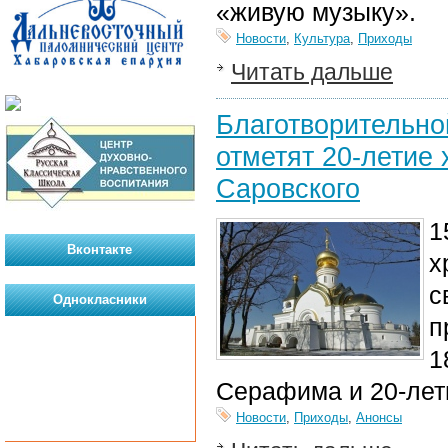
«живую музыку».
Новости
,
Культура
,
Приходы
Читать дальше
Благотворительно
отметят 20-летие
Саровского
1
Вконтакте
х
с
Однокласники
п
1
Серафима и 20-лет
Новости
,
Приходы
,
Анонсы