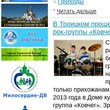
Приходы
Читать дальше
В Троицком проше
рок-группы «Ковч
С
р
б
г
н
п
только прихожанам,
2013 года в Доме к
группа «Ковчег». 