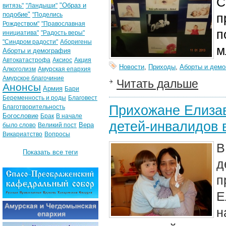
С
"Образ и
витязь"
"Ландыши"
подобие"
"Поделись
п
Рождеством"
"Православная
п
инициатива"
"Радость веры"
"Синдром радости"
Аборигены
м
Аборты и демография
Автокатастрофа
Аксиос
Акция
Новости
,
Приходы
,
Аборты и дем
Алкоголизм
Амурская епархия
Амурское благочиние
Читать дальше
Анонсы
Армия
Бари
Беременность и роды
Благовест
Прихожане Елизав
Благотворительность
Богословие
Брак
В начале
детей-инвалидов 
Вера
было слово
Великий пост
Викариатство
Вопросы
В
Показать все теги
д
п
Е
н