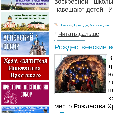
воскресной школ
навещают детей. И 
Новости
,
Приходы
,
Милосердие
Читать дальше
Рождественские в
В
т
в
л
п
х
место Рождества Х