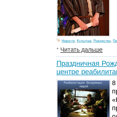
Новости
,
Культура
,
Рождество
,
Пр
Читать дальше
Праздничная Рожд
центре реабилит
8
п
«
п
о