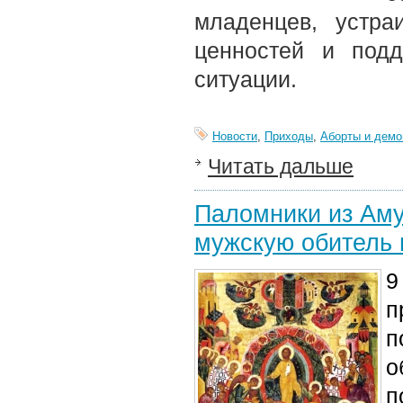
младенцев, устр
ценностей и под
ситуации.
Новости
,
Приходы
,
Аборты и дем
Читать дальше
Паломники из Аму
мужскую обитель 
9
п
п
о
п