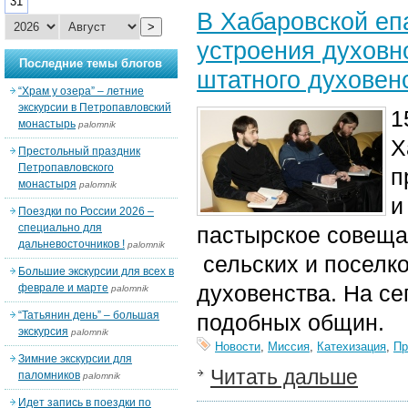
31
В Хабаровской еп
>
устроения духовн
Последние темы блогов
штатного духовен
“Храм у озера” – летние
экскурсии в Петропавловский
1
монастырь
palomnik
Х
Престольный праздник
Петропавловского
п
монастыря
palomnik
и
Поездки по России 2026 –
специально для
пастырское совеща
дальневосточников !
palomnik
сельских и поселк
Большие экскурсии для всех в
духовенства. На се
феврале и марте
palomnik
“Татьянин день” – большая
подобных общин.
экскурсия
palomnik
Новости
,
Миссия
,
Катехизация
,
Пр
Зимние экскурсии для
Читать дальше
паломников
palomnik
Идет запись в поездки по