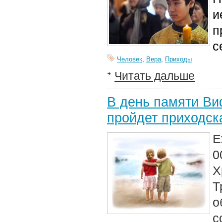
и
п
с
Человек
,
Вера
,
Приходы
Читать дальше
В день памяти Ви
пройдет приходска
Е
0
Х
Т
о
с