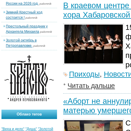
В краевом центре
России на 2026 год.
palomnik
Зимний Крестный ход
хора Хабаровской
состоится !
palomnik
1
Престольный праздник у
Архангела Михаила
palomnik
ф
Золотой октябрь в
Х
Петропавловке.
palomnik
п
р
Приходы
,
Новост
Читать дальше
«Аборт не аннули
матерью умершег
Облако тегов
С
"Вера и дело"
"Душа"
"Золотой