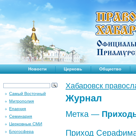
Новости
Церковь
Общество
Хабаровск правосл
Самый Восточный
Журнал
Митрополия
Епархия
Метка —
Приход
Семинария
Церковные СМИ
Приход Серафима 
Блогосфера