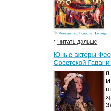
Монашество
,
Новости
,
Приходы
Читать дальше
Юные актеры Феод
Советской Гавани
8
И
ш
х
З