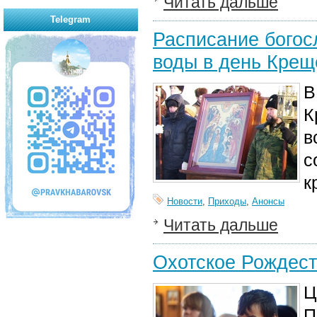
Читать дальше
Telegram
Расписание богос
воды в день Крещ
В
К
в
с
к
Новости
,
Приходы
,
Анонсы
Читать дальше
Охотское Рождест
Ц
П