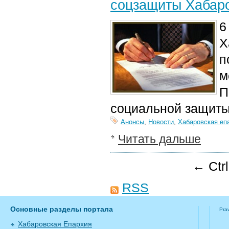
соцзащиты Хабаро
6
Х
п
м
П
социальной защиты
Анонсы
,
Новости
,
Хабаровская еп
Читать дальше
← Ctr
RSS
Основные разделы портала
Pra
Хабаровская Епархия