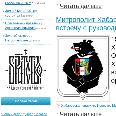
России на 2026 год.
palomnik
Читать дальше
Зимний Крестный ход
состоится !
palomnik
Митрополит Хабар
Престольный праздник у
встречу с руково
Архангела Михаила
palomnik
Золотой октябрь в
1
Петропавловке.
palomnik
Х
О
Х
в
о
Облако тегов
Хабаровская епархия
,
Новости
,
Ми
Читать дальше
"Вера и дело"
"Душа"
"Золотой