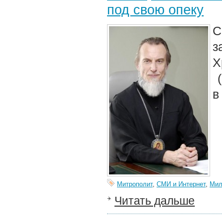
под свою опеку
С
з
Х
(
в
Митрополит
,
СМИ и Интернет
,
Мил
Читать дальше