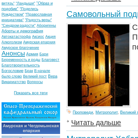
"Образ и
витязь"
"Ландыши"
подобие"
"Поделись
Самовольный подв
Рождеством"
"Православная
инициатива"
"Радость веры"
С
"Синдром радости"
Аборигены
Аборты и демография
П
Автокатастрофа
Аксиос
Акция
Алкоголизм
Амурская епархия
п
Амурское благочиние
Анонсы
Армия
Бари
Беременность и роды
Благовест
Благотворительность
Богословие
Брак
В начале
Вера
было слово
Великий пост
Викариатство
Вопросы
Показать все теги
Проповеди
,
Митрополит
,
Великий 
Читать дальше