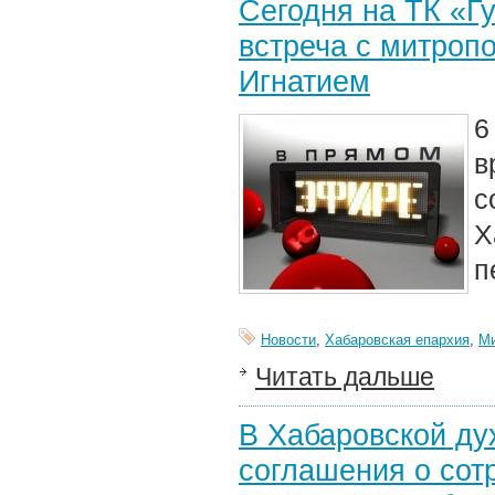
Сегодня на ТК «Г
встреча с митроп
Игнатием
6
в
с
Х
п
Новости
,
Хабаровская епархия
,
Ми
Читать дальше
В Хабаровской ду
соглашения о сот