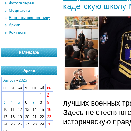
Фотогалерея
кадетскую школу 
Медиатека
Вопросы священнику
Архив
Контакты
Календарь
Архив
Август
-
2026
пн
вт
ср
чт
пт
сб
вс
1
2
лучших военных тр
3
4
5
6
7
8
9
10
11
12
13
14
15
16
Здесь не стесняютс
17
18
19
20
21
22
23
историческую прав
24
25
26
27
28
29
30