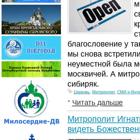
м
с
к
с
благословение у т
мы снова встретили
неуместной была м
москвичей. А митр
сибиряк.
Церковь
,
Митрополит
,
СМИ и Инте
Читать дальше
Митрополит Игнат
видеть Божествен