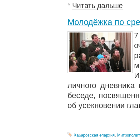
Читать дальше
Молодёжка по сре
7
о
р
м
И
личного дневника
беседе, посвященн
об усекновении гл
Хабаровская епархия
,
Митрополит