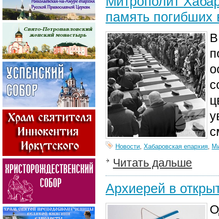
Митрополит Хабар
память погибших 
В
п
о
с
ц
у
с
Новости
,
Хабаровская епархия
,
Ми
Читать дальше
Архиерей в откры
О