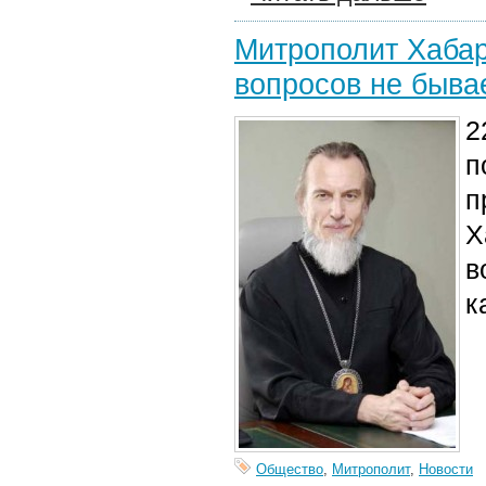
Митрополит Хабар
вопросов не быва
2
п
п
Х
в
к
Общество
,
Митрополит
,
Новости