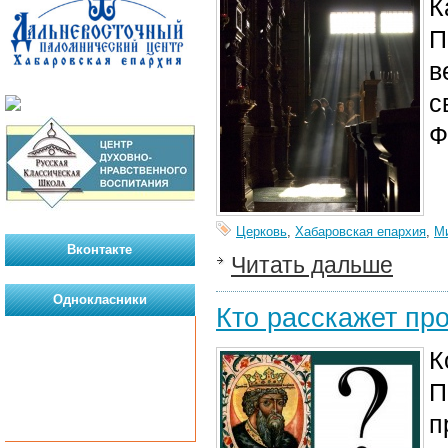
К
П
в
с
Ф
Церковь
,
Хабаровская епархия
,
М
Вконтакте
Читать дальше
Однокласники
Кто расскажет пр
К
П
п