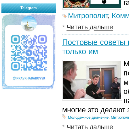
г
Telegram
Митрополит
,
Комм
Читать дальше
Постовые советы 
только им
М
п
м
о
н
многие это делают 
Молодежное движение
,
Митропол
Читать дальше