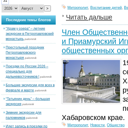
31
Митрополит
,
Воспитание детей
,
В
>
Читать дальше
Последние темы блогов
“Храм у озера” – летние
Член Общественно
экскурсии в Петропавловский
монастырь
и Приамурский Иг
palomnik
Престольный праздник
общественных орг
Петропавловского
монастыря
palomnik
1
Поездки по России 2026 –
с
специально для
дальневосточников !
palomnik
Х
Большие экскурсии для всех в
р
феврале и марте
palomnik
з
“Татьянин день” – большая
экскурсия
palomnik
п
Зимние экскурсии для
Хабаровском крае.
паломников
palomnik
Митрополит
,
Новости
,
Общество
Идет запись в поездки по