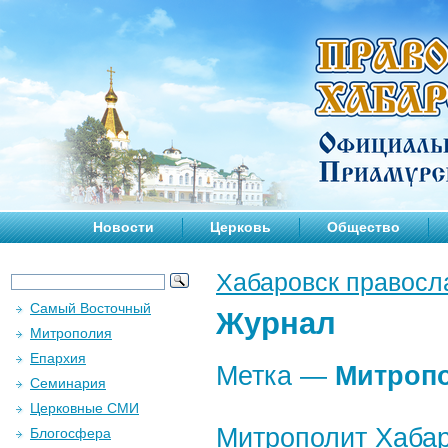
Новости
Церковь
Общество
Хабаровск правосл
Самый Восточный
Журнал
Митрополия
Епархия
Метка —
Митроп
Семинария
Церковные СМИ
Митрополит Хабар
Блогосфера