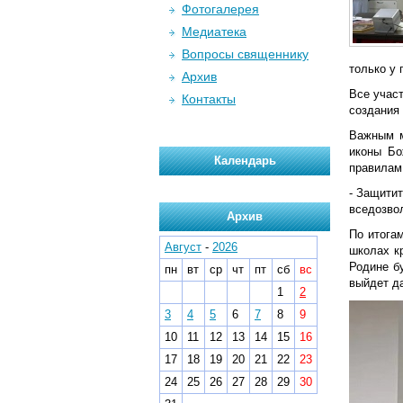
Фотогалерея
Медиатека
Вопросы священнику
только у 
Архив
Все учас
Контакты
создания
Важным м
иконы Бо
Календарь
правилам 
- Защитит
вседозвол
Архив
По итога
Август
-
2026
школах к
Родине б
пн
вт
ср
чт
пт
сб
вс
выйдет да
1
2
3
4
5
6
7
8
9
10
11
12
13
14
15
16
17
18
19
20
21
22
23
24
25
26
27
28
29
30