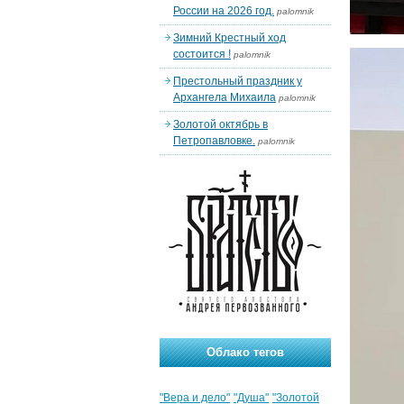
России на 2026 год.
palomnik
Зимний Крестный ход
состоится !
palomnik
Престольный праздник у
Архангела Михаила
palomnik
Золотой октябрь в
Петропавловке.
palomnik
Облако тегов
"Вера и дело"
"Душа"
"Золотой