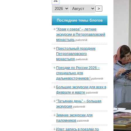
31
>
Последние темы блогов
“Храм у озера” – летние
экскурсии в Петропавловский
монастырь
palomnik
Престольный праздник
Петропавловского
монастыря
palomnik
Поездки по России 2026 –
специально для
дальневосточников !
palomnik
Большие экскурсии для всех в
феврале и марте
palomnik
“Татьянин день” – большая
экскурсия
palomnik
Зимние экскурсии для
паломников
palomnik
Идет запись в поездки по