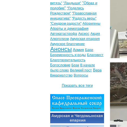
"Образ и
витязь"
"Ландыши"
подобие"
"Поделись
Рождеством"
"Православная
инициатива"
"Радость веры"
"Синдром радости"
Аборигены
Аборты и демография
Автокатастрофа
Аксиос
Акция
Алкоголизм
Амурская епархия
Амурское благочиние
Анонсы
Армия
Бари
Беременность и роды
Благовест
Благотворительность
Богословие
Брак
В начале
Вера
было слово
Великий пост
Викариатство
Вопросы
Показать все теги