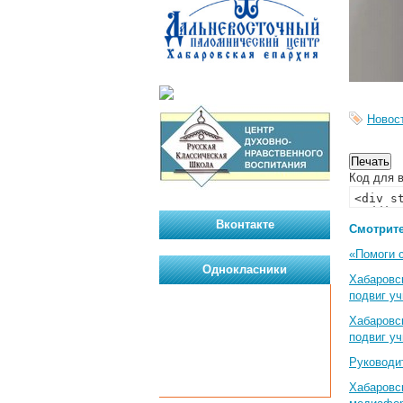
Новос
Код для в
Вконтакте
Смотрите
«Помоги 
Однокласники
Хабаровс
подвиг у
Хабаровс
подвиг у
Руководи
Хабаровс