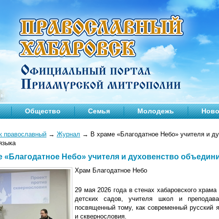
Общество
Семья
Молодежь
Ново
к православный
→
Журнал
→
В храме «Благодатное Небо» учителя и д
языка
е «Благодатное Небо» учителя и духовенство объедин
Храм Благодатное Небо
29 мая 2026 года в стенах хабаровского храм
детских садов, учителя школ и преподава
посвященный тому, как современный русский 
и сквернословия.