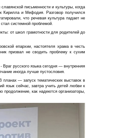
 славянской письменности и культуры, когда
ых Кирилла и Мефодия. Разговор получился
татировали, что речевая культура падает не
и стал системной проблемой.
кты: от школ грамотности для родителей до
овской епархии, настоятеля храма в честь
ник призвал не сводить проблему к сухим
 - Враг русского языка сегодня — внутренняя
лчание иногда лучше пустословия.
 В планах — запуск тематических выставок в
ий язык сейчас, завтра учить детей любви к
но продолжение, как надеются организаторы,