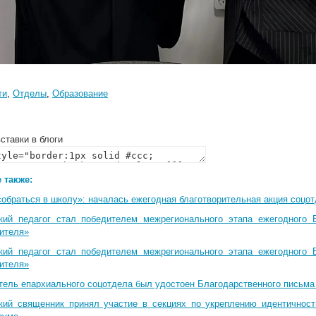
ти
,
Отделы
,
Образование
ставки в блоги
 также:
собраться в школу»: началась ежегодная благотворительная акция соцо
кий педагог стал победителем межрегионального этапа ежегодного 
чителя»
кий педагог стал победителем межрегионального этапа ежегодного 
чителя»
тель епархиального соцотдела был удостоен Благодарственного письма
кий священник принял участие в секциях по укреплению идентичнос