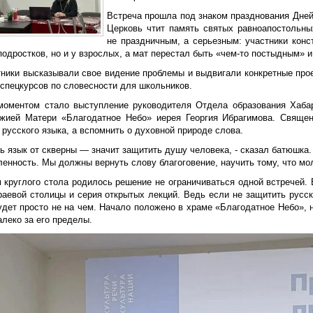
Встреча прошла под знаком празднования Дней
Церковь чтит память святых равноапостольн
не праздничным, а серьезным: участники конс
подростков, но и у взрослых, а мат перестал быть «чем-то постыдным» 
тники высказывали свое видение проблемы и выдвигали конкретные прое
 спецкурсов по словесности для школьников.
оментом стало выступление руководителя Отдела образования Хабар
жией Матери «Благодатное Небо» иерея Георгия Ибрагимова.
Священ
русского языка, а вспомнить о духовной природе слова.
ь язык от скверны — значит защитить душу человека, - сказал батюшка.
енность. Мы должны вернуть слову благоговение, научить тому, что мо
м круглого стола родилось решение не ограничиваться одной встречей.
раевой столицы и серия открытых лекций. Ведь если не защитить русск
удет просто не на чем. Начало положено в храме «Благодатное Небо», 
леко за его пределы.