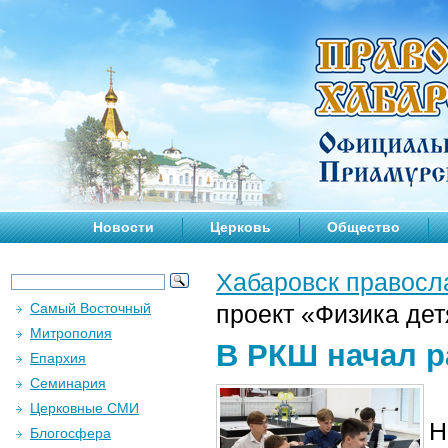
Новости
Церковь
Общество
Хабаровск правосл
Самый Восточный
проект «Физика де
Митрополия
В РКШ начал р
Епархия
Семинария
Церковные СМИ
Н
Блогосфера