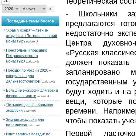
теоретическая сос
31
>
- Школьники з
Последние темы блогов
предлагаются гот
“Храм у озера” – летние
недостаточно эксп
экскурсии в Петропавловский
Центра духовно-
монастырь
palomnik
Престольный праздник
«Русская классиче
Петропавловского
должен показать
монастыря
palomnik
запланировано 
Поездки по России 2026 –
специально для
государственным 
дальневосточников !
palomnik
будут ходить и на
Большие экскурсии для всех в
феврале и марте
palomnik
вещи, которые п
“Татьянин день” – большая
времени. Наприме
экскурсия
palomnik
чтобы показать уче
Зимние экскурсии для
паломников
palomnik
Первой ласточк
Идет запись в поездки по