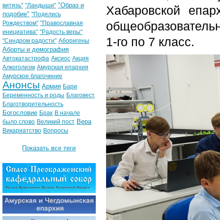
"Образ и
витязь"
"Ландыши"
Хабаровской епар
подобие"
"Поделись
общеобразовательн
Рождеством"
"Православная
инициатива"
"Радость веры"
1-го по 7 класс.
"Синдром радости"
Аборигены
Аборты и демография
Автокатастрофа
Аксиос
Акция
Алкоголизм
Амурская епархия
Амурское благочиние
Анонсы
Армия
Бари
Беременность и роды
Благовест
Благотворительность
Богословие
Брак
В начале
Вера
было слово
Великий пост
Викариатство
Вопросы
Показать все теги