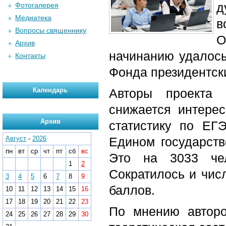
д
Фотогалерея
Медиатека
в
Вопросы священнику
О
Архив
начинанию удалось
Контакты
Фонда президентски
Календарь
Авторы проекта 
снижается интерес
Архив
статистику по ЕГЭ
Август
-
2026
Едином государств
пн
вт
ср
чт
пт
сб
вс
Это на 3033 че
1
2
Сократилось и чис
3
4
5
6
7
8
9
баллов.
10
11
12
13
14
15
16
17
18
19
20
21
22
23
По мнению авторо
24
25
26
27
28
29
30