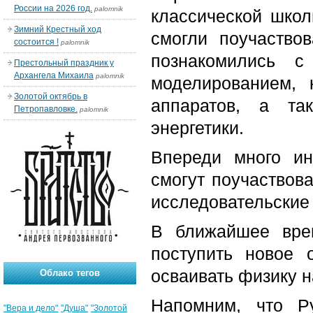
России на 2026 год.
palomnik
классической школ
Зимний Крестный ход
смогли поучаство
состоится !
palomnik
познакомились с
Престольный праздник у
Архангела Михаила
palomnik
моделированием, 
Золотой октябрь в
аппаратов, а та
Петропавловке.
palomnik
энергетики.
Впереди много ин
смогут поучаствова
исследовательские
В ближайшее вре
поступить новое 
осваивать физику н
Облако тегов
Напомним, что Р
"Вера и дело"
"Душа"
"Золотой