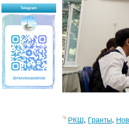
Telegram
РКШ
,
Гранты
,
Нов