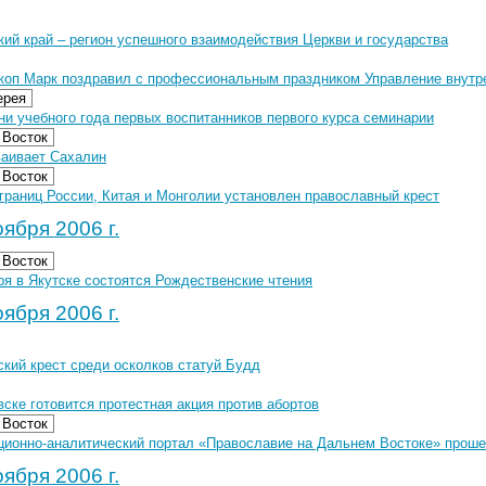
ий край – регион успешного взаимодействия Церкви и государства
коп Марк поздравил с профессиональным праздником Управление внутре
ерея
и учебного года первых воспитанников первого курса семинарии
 Восток
ваивает Сахалин
 Восток
границ России, Китая и Монголии установлен православный крест
ября 2006 г.
 Восток
ря в Якутске состоятся Рождественские чтения
ября 2006 г.
кий крест среди осколков статуй Будд
ске готовится протестная акция против абортов
 Восток
ионно-аналитический портал «Православие на Дальнем Востоке» проше
ября 2006 г.