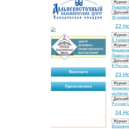
Журнал
Учащиеся
Дальний
30 ноября
22 Но
Журнал
В Хабаро
Журнал
Инициати
Правосла
Дальний
В России 
Вконтакте
23 Но
Журнал
Однокласники
Архиепис
на-Амуре
Дальний
Русская 
24 Но
Журнал
Возрожде