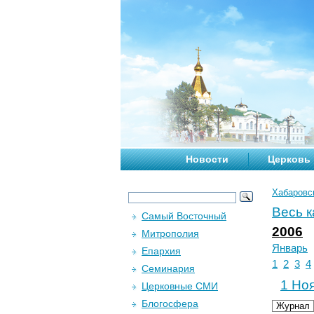
Новости
Церковь
Хабаровс
Весь 
Самый Восточный
2006
Митрополия
Январь
Епархия
1
2
3
4
Семинария
1 Ноя
Церковные СМИ
Блогосфера
Журнал