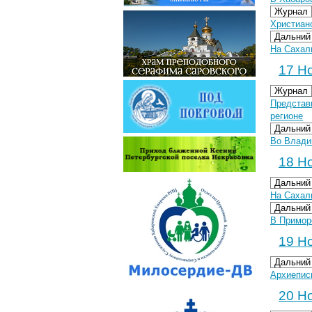
Журнал
Христиан
Дальний
На Сахал
17 Но
Журнал
Представ
регионе
Дальний
Во Влади
18 Но
Дальний
На Сахал
Дальний
В Примор
19 Но
Дальний
Архиеписк
20 Но