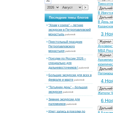
31
Трехсотл
>
Дальний
В Иркутск
Дальний
Последние темы блогов
В День н
“Храм у озера” – летние
Казанско
экскурсии в Петропавловский
3 Ноя
монастырь
palomnik
Журнал
Престольный праздник
Духовенс
Петропавловского
МВД Рос
монастыря
palomnik
Журнал
Поездки по России 2026 –
Архиепис
специально для
юридичес
дальневосточников !
palomnik
Дальний
Патриарш
Большие экскурсии для всех в
феврале и марте
4 Ноя
palomnik
“Татьянин день” – большая
Дальний
экскурсия
palomnik
Жители Ч
Зимние экскурсии для
6 Ноя
паломников
palomnik
Дальний
Идет запись в поездки по
В Благов