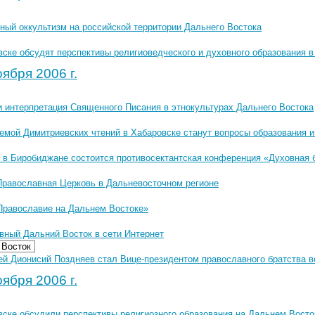
ный оккультизм на российской территории Дальнего Востока
вске обсудят перспективы религиоведческого и духовного образования 
ября 2006 г.
и интерпретация Священного Писания в этнокультурах Дальнего Востока
темой Димитриевских чтений в Хабаровске станут вопросы образования 
я в Биробиджане состоится противосектантская конференция «Духовная 
Православная Церковь в Дальневосточном регионе
Православие на Дальнем Востоке»
вный Дальний Восток в сети Интернет
 Восток
ей Дионисий Поздняев стал Вице-президентом православного братства в
ября 2006 г.
вске обсудили перспективы религиозного образования на Дальнем Восто