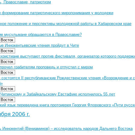
, Православие, патриотизм
и формирование патриотического миропонимания у молодежи
ное положение и перспективы молодежной работы в Хабаровском крае
ие мусульмане обращаются в Православие?
 Восток
е Иннокентьевские чтения пройдут в Чите
 Восток
 христиане выступают против фестиваля, организатор которого поддерж
 Восток
прочел грабителям проповедь и отпустил с миром
 Восток
е состоятся II республиканские Рождественские чтения «Возрождение и 
й»
 Восток
 Читинскому и Забайкальскому Евстафию исполнилось 55 лет
 Восток
кий язык переведена книга протоиерея Георгия Флоровского «Пути русск
бря 2006 г.
ь Иннокентий (Вениаминов) – исследователь народов Дальнего Востока