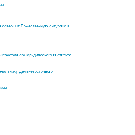
ий
н совершит Божественную литургию в
ьневосточного юридического института
ачальнику Дальневосточного
арии