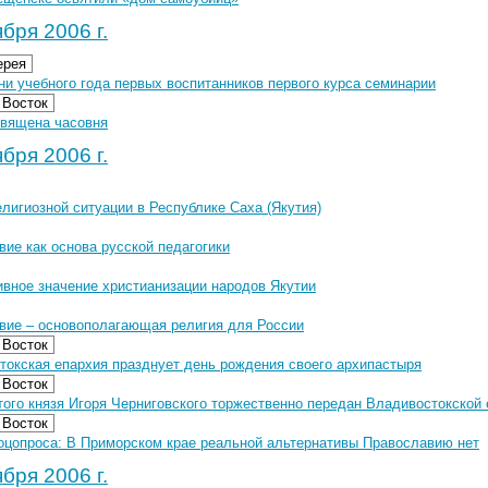
бря 2006 г.
ерея
и учебного года первых воспитанников первого курса семинарии
 Восток
священа часовня
бря 2006 г.
лигиозной ситуации в Республике Саха (Якутия)
ие как основа русской педагогики
ивное значение христианизации народов Якутии
вие – основополагающая религия для России
 Восток
токская епархия празднует день рождения своего архипастыря
 Восток
того князя Игоря Черниговского торжественно передан Владивостокской
 Восток
оцопроса: В Приморском крае реальной альтернативы Православию нет
бря 2006 г.