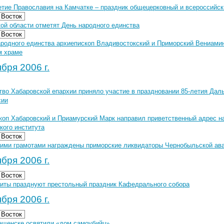
етие Православия на Камчатке – праздник общецерковный и всероссийск
 Восток
ой области отметят День народного единства
 Восток
ародного единства архиепископ Владивостокский и Приморский Вениами
м храме
бря 2006 г.
тво Хабаровской епархии приняло участие в праздновании 85-летия Дал
сии
коп Хабаровский и Приамурский Марк направил приветственный адрес н
кого института
 Восток
ими грамотами награждены приморские ликвидаторы Чернобыльской ав
бря 2006 г.
 Восток
иты празднуют престольный праздник Кафедрального собора
бря 2006 г.
 Восток
ещенске освятили «дом самоубийц»