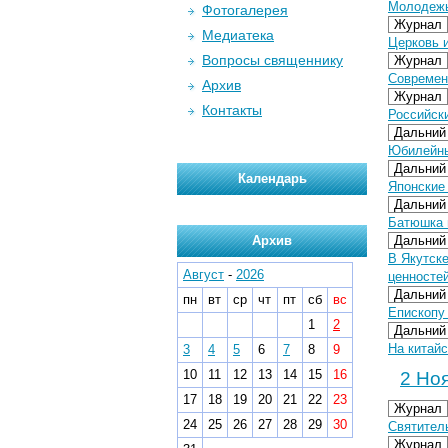
Молодежь
Фотогалерея
Журнал
Медиатека
Церковь 
Вопросы священнику
Журнал
Современ
Архив
Журнал
Контакты
Российск
Дальний
Юбилейны
Дальний
Календарь
Японские
Дальний
Батюшка 
Архив
Дальний
В Якутск
Август
-
2026
ценносте
Дальний
пн
вт
ср
чт
пт
сб
вс
Епископу
1
2
Дальний
На китайс
3
4
5
6
7
8
9
10
11
12
13
14
15
16
2 Ноя
17
18
19
20
21
22
23
Журнал
24
25
26
27
28
29
30
Святител
Журнал