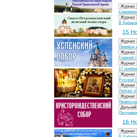
Журнал
Современ
Журнал
В Хабаро
15 Но
Журнал
Перевод 
Журнал
Главной 
Журнал
17 ноябр
Журнал
Русская 
Журнал
Портал «
Журнал
Правосла
Дальний
Протоиер
16 Но
Журнал
В Хабаро