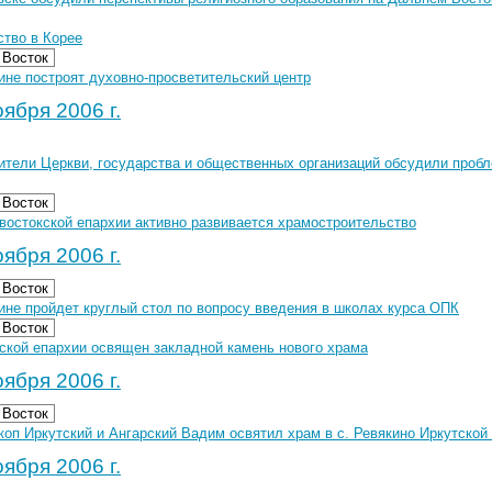
ство в Корее
 Восток
ине построят духовно-просветительский центр
ября 2006 г.
ители Церкви, государства и общественных организаций обсудили проб
 Восток
востокской епархии активно развивается храмостроительство
ября 2006 г.
 Восток
ине пройдет круглый стол по вопросу введения в школах курса ОПК
 Восток
ской епархии освящен закладной камень нового храма
ября 2006 г.
 Восток
оп Иркутский и Ангарский Вадим освятил храм в с. Ревякино Иркутской
ября 2006 г.