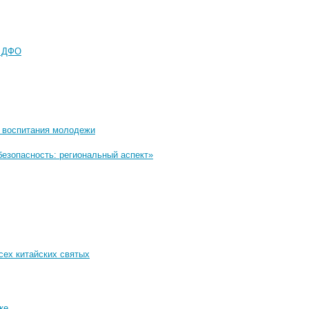
в ДФО
и воспитания молодежи
безопасность: региональный аспект»
сех китайских святых
ке