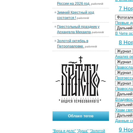
России на 2026 год.
palomnik
7 Ноя
Зимний Крестный ход
Фотогал
состоится !
palomnik
Первые дн
Престольный праздник у
Дальний
Архангела Михаила
palomnik
В Чите о
Золотой октябрь в
8 Ноя
Петропавловке.
palomnik
Журнал
Анализ ре
Журнал
Православ
Журнал
Прогресс
Журнал
Правосла
Дальний
Владивос
Дальний
Храм свя
Дальний
Облако тегов
Данные с
9 Ноя
"Вера и дело"
"Душа"
"Золотой