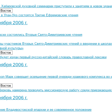
 Хабаровской духовной семинарии приступили к занятиям в новом здан
 Восток
 в Улан-Удэ состоятся Третие Ефремовские чтения
ября 2006 г.
вске состоялись Вторые Свято-Димитриевские чтения
вы участников Вторых Свято-Димитриевских чтений о введении в школах
вной культуры»
 Восток
будет издан первый русско-китайский словарь православной лексики
ября 2006 г.
коп Марк совершит освящение первой очереди храмового комплекса во и
 Восток
Церковь намерена проводить миссионерскую работу среди приезжающих
ября 2006 г.
ние Владивостокской епархии и ее современное положение