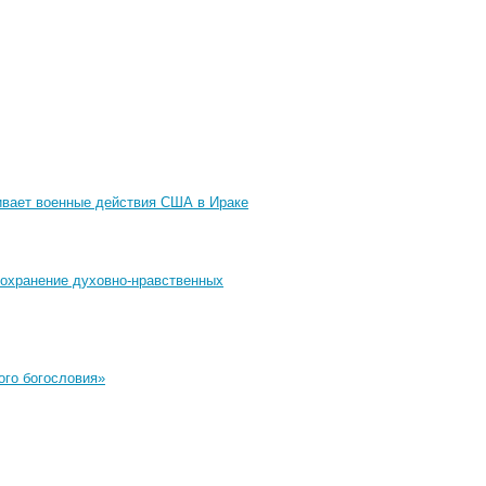
ивает военные действия США в Ираке
сохранение духовно-нравственных
ого богословия»