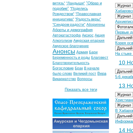
"Образ и
витязь"
"Ландыши"
Журнал
подобие"
"Поделись
Хабаровск
Рождеством"
"Православная
Журнал
инициатива"
"Радость веры"
Архиепис
"Синдром радости"
Аборигены
Фотогал
Аборты и демография
Первые дн
Автокатастрофа
Аксиос
Акция
Дальний
Алкоголизм
Амурская епархия
Корея ос
Амурское благочиние
Дальний
Анонсы
Армия
Бари
На стыке 
Беременность и роды
Благовест
10 Но
Благотворительность
Богословие
Брак
В начале
Дальний
Вера
было слово
Великий пост
5-6 декаб
Викариатство
Вопросы
13 Но
Показать все теги
Журнал
Христианс
Журнал
В Хабаров
Дальний
Информац
14 Но