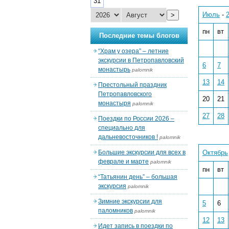
31
Июль
-
>
пн
вт
Последние темы блогов
“Храм у озера” – летние
экскурсии в Петропавловский
6
7
монастырь
palomnik
13
14
Престольный праздник
Петропавловского
20
21
монастыря
palomnik
27
28
Поездки по России 2026 –
специально для
дальневосточников !
palomnik
Большие экскурсии для всех в
Октябрь
феврале и марте
palomnik
пн
вт
“Татьянин день” – большая
экскурсия
palomnik
Зимние экскурсии для
5
6
паломников
palomnik
12
13
Идет запись в поездки по