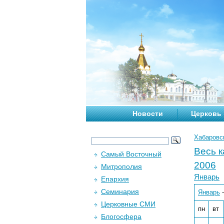
Новости
Церковь
Хабаровс
Весь 
Самый Восточный
2006
Митрополия
Январь
Епархия
Семинария
Январь
Церковные СМИ
пн
вт
Блогосфера