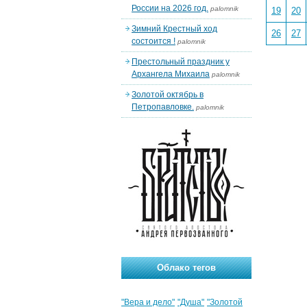
России на 2026 год.
palomnik
19
20
Зимний Крестный ход
26
27
состоится !
palomnik
Престольный праздник у
Архангела Михаила
palomnik
Золотой октябрь в
Петропавловке.
palomnik
Облако тегов
"Вера и дело"
"Душа"
"Золотой