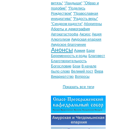
"Образ и
витязь"
"Ландыши"
подобие"
"Поделись
Рождеством"
"Православная
инициатива"
"Радость веры"
"Синдром радости"
Аборигены
Аборты и демография
Автокатастрофа
Аксиос
Акция
Алкоголизм
Амурская епархия
Амурское благочиние
Анонсы
Армия
Бари
Беременность и роды
Благовест
Благотворительность
Богословие
Брак
В начале
Вера
было слово
Великий пост
Викариатство
Вопросы
Показать все теги