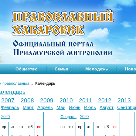
Общество
Семья
Молодежь
Ново
к православный
→
Календарь
календарь
2007
2008
2009
2010
2011
2012
2013
Февраль
Март
Апрель
Май
Июнь
Июль
Август
Сентябр
-
2020
Февраль
-
2020
ср
чт
пт
сб
вс
пн
вт
ср
чт
пт
сб
вс