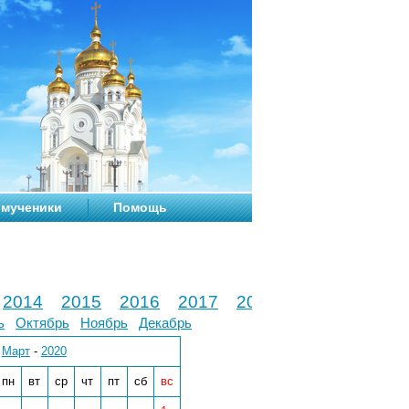
мученики
Помощь
2014
2015
2016
2017
2018
2019
2020
ь
Октябрь
Ноябрь
Декабрь
Март
-
2020
пн
вт
ср
чт
пт
сб
вс