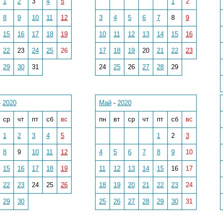
1
2
3
4
5
1
2
8
9
10
11
12
3
4
5
6
7
8
9
15
16
17
18
19
10
11
12
13
14
15
16
22
23
24
25
26
17
18
19
20
21
22
23
29
30
31
24
25
26
27
28
29
-
2020
Май
-
2020
ср
чт
пт
сб
вс
пн
вт
ср
чт
пт
сб
вс
1
2
3
4
5
1
2
3
8
9
10
11
12
4
5
6
7
8
9
10
15
16
17
18
19
11
12
13
14
15
16
17
22
23
24
25
26
18
19
20
21
22
23
24
29
30
25
26
27
28
29
30
31