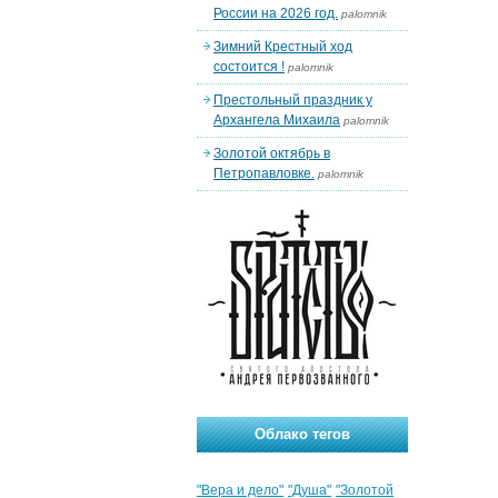
России на 2026 год.
palomnik
Зимний Крестный ход
состоится !
palomnik
Престольный праздник у
Архангела Михаила
palomnik
Золотой октябрь в
Петропавловке.
palomnik
Облако тегов
"Вера и дело"
"Душа"
"Золотой