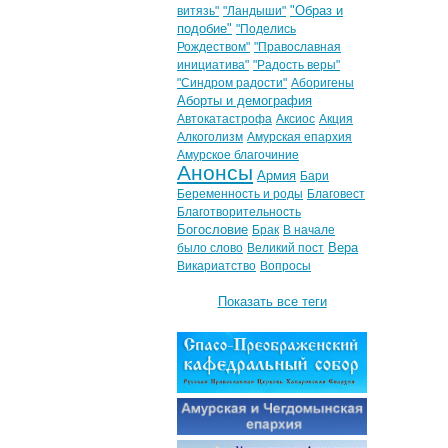
"Образ и
витязь"
"Ландыши"
подобие"
"Поделись
Рождеством"
"Православная
инициатива"
"Радость веры"
"Синдром радости"
Аборигены
Аборты и демография
Автокатастрофа
Аксиос
Акция
Алкоголизм
Амурская епархия
Амурское благочиние
Анонсы
Армия
Бари
Беременность и роды
Благовест
Благотворительность
Богословие
Брак
В начале
Вера
было слово
Великий пост
Викариатство
Вопросы
Показать все теги