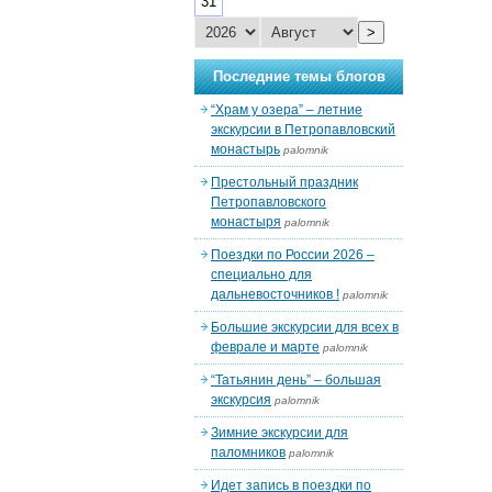
31
>
Последние темы блогов
“Храм у озера” – летние
экскурсии в Петропавловский
монастырь
palomnik
Престольный праздник
Петропавловского
монастыря
palomnik
Поездки по России 2026 –
специально для
дальневосточников !
palomnik
Большие экскурсии для всех в
феврале и марте
palomnik
“Татьянин день” – большая
экскурсия
palomnik
Зимние экскурсии для
паломников
palomnik
Идет запись в поездки по