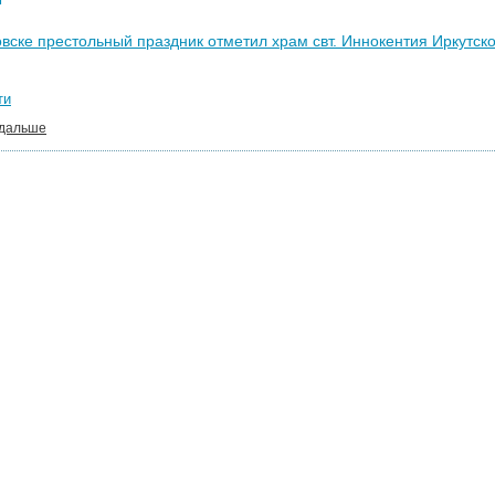
вске престольный праздник отметил храм свт. Иннокентия Иркутско
ти
 дальше