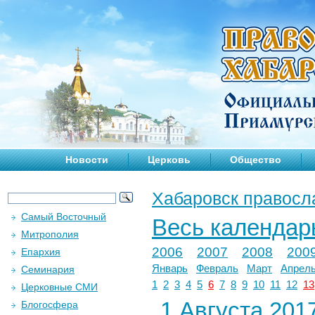
Новости
Церковь
Общество
Хабаровск правосл
Самый Восточный
Весь календар
Митрополия
2006
2007
2008
200
Епархия
Январь
Февраль
Март
Апрел
Семинария
1
2
3
4
5
6
7
8
9
10
11
12
13
Церковные СМИ
1 Августа 2017
Блогосфера