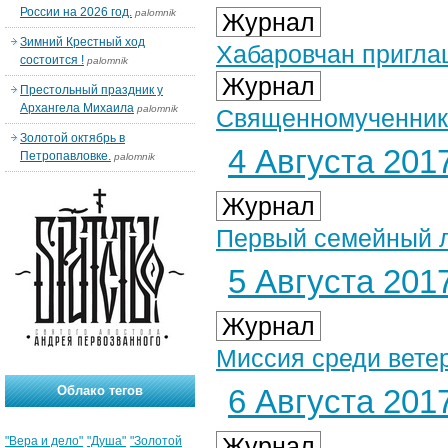
России на 2026 год.
palomnik
Журнал
Зимний Крестный ход
Хабаровчан пригла
состоится !
palomnik
Журнал
Престольный праздник у
Архангела Михаила
palomnik
Священномученник 
Золотой октябрь в
4 Августа 2017
Петропавловке.
palomnik
Журнал
Первый семейный л
5 Августа 2017
Журнал
Миссия среди вете
Облако тегов
6 Августа 2017
Журнал
"Вера и дело"
"Душа"
"Золотой