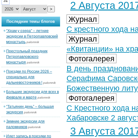
31
2 Августа 2017
>
Журнал
Последние темы блогов
С крестного хода н
“Храм у озера” – летние
экскурсии в Петропавловский
Журнал
монастырь
palomnik
«Квитанции» на хр
Престольный праздник
Фотогалерея
Петропавловского
монастыря
palomnik
В день праздновани
Поездки по России 2026 –
Серафима Саровск
специально для
дальневосточников !
palomnik
Божественную литур
Большие экскурсии для всех в
Фотогалерея
феврале и марте
palomnik
С Крестного хода н
“Татьянин день” – большая
экскурсия
palomnik
Хабаровске 2 август
Зимние экскурсии для
паломников
palomnik
3 Августа 2017
Идет запись в поездки по