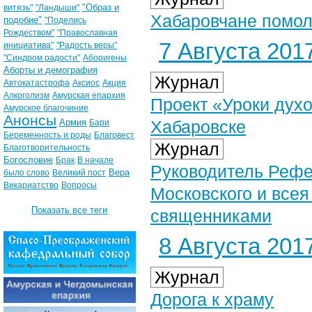
"Образ и
витязь"
"Ландыши"
Хабаровчане помол
подобие"
"Поделись
Рождеством"
"Православная
7 Августа 2017
инициатива"
"Радость веры"
"Синдром радости"
Аборигены
Аборты и демография
Журнал
Автокатастрофа
Аксиос
Акция
Алкоголизм
Амурская епархия
Проект «Уроки духо
Амурское благочиние
Анонсы
Армия
Хабаровске
Бари
Беременность и роды
Благовест
Журнал
Благотворительность
Богословие
Брак
В начале
Руководитель Рефе
Вера
было слово
Великий пост
Викариатство
Вопросы
Московского и всея
Показать все теги
священниками
8 Августа 2017
Журнал
Дорога к храму