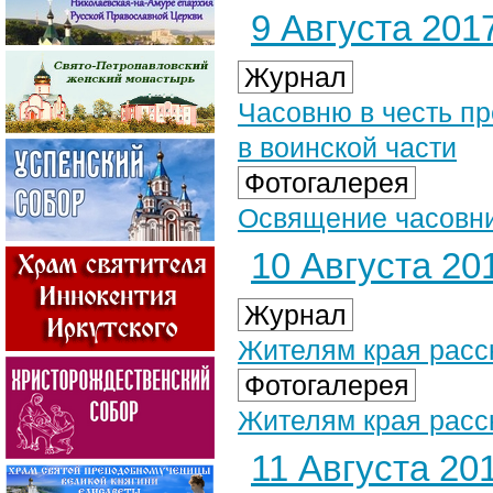
9 Августа 2017
Журнал
Часовню в честь п
в воинской части
Фотогалерея
Освящение часовни 
10 Августа 201
Журнал
Жителям края расск
Фотогалерея
Жителям края расск
11 Августа 201