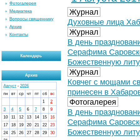
Фотогалерея
Журнал
Медиатека
Вопросы священнику
Духовные лица Хаб
Архив
Журнал
Контакты
В день праздновани
Серафима Саровск
Календарь
Божественную лит
Журнал
Архив
Ковчег с мощами с
Август
-
2026
принесен в Хабаро
пн
вт
ср
чт
пт
сб
вс
Фотогалерея
1
2
3
4
5
6
7
8
9
В день праздновани
10
11
12
13
14
15
16
Серафима Саровск
17
18
19
20
21
22
23
Божественную литур
24
25
26
27
28
29
30