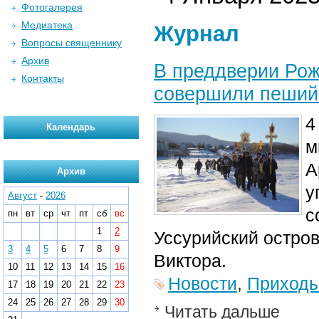
Фотогалерея
Медиатека
Журнал
Вопросы священнику
Архив
В преддверии Ро
Контакты
совершили пеший 
4
Календарь
м
А
Архив
у
Август
-
2026
с
пн
вт
ср
чт
пт
сб
вс
1
2
Уссурийский остров
3
4
5
6
7
8
9
Виктора.
10
11
12
13
14
15
16
Новости
,
Приход
17
18
19
20
21
22
23
24
25
26
27
28
29
30
Читать дальше