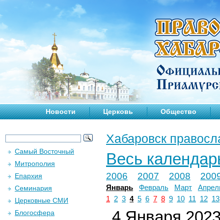
Новости
Церковь
Общество
Хабаровск правосл
Самый Восточный
Весь календар
Митрополия
2006
2007
2008
200
Епархия
Январь
Февраль
Март
Апрел
Семинария
1
2
3
4
5
6
7
8
9
10
11
12
13
Церковные СМИ
4 Января 2023 
Блогосфера