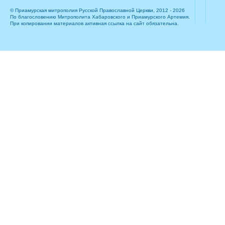
© Приамурская митрополия Русской Православной Церкви, 2012 - 2026
По благословению Митрополита Хабаровского и Приамурского Артемия.
При копировании материалов активная ссылка на сайт обязательна.