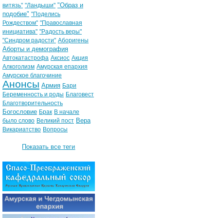
"Образ и
витязь"
"Ландыши"
подобие"
"Поделись
Рождеством"
"Православная
инициатива"
"Радость веры"
"Синдром радости"
Аборигены
Аборты и демография
Автокатастрофа
Аксиос
Акция
Алкоголизм
Амурская епархия
Амурское благочиние
Анонсы
Армия
Бари
Беременность и роды
Благовест
Благотворительность
Богословие
Брак
В начале
Вера
было слово
Великий пост
Викариатство
Вопросы
Показать все теги