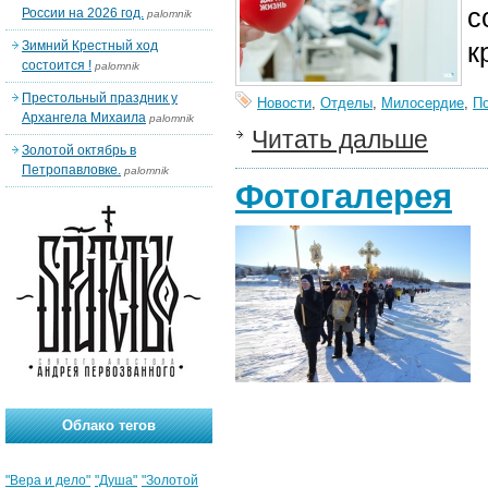
с
России на 2026 год.
palomnik
к
Зимний Крестный ход
состоится !
palomnik
Престольный праздник у
Новости
,
Отделы
,
Милосердие
,
П
Архангела Михаила
palomnik
Читать дальше
Золотой октябрь в
Петропавловке.
palomnik
Фотогалерея
Облако тегов
"Вера и дело"
"Душа"
"Золотой