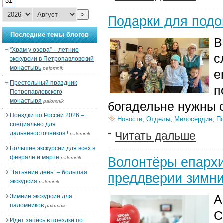
31
>
Подарки для под
Последние темы блогов
В
“Храм у озера” – летние
с
экскурсии в Петропавловский
монастырь
palomnik
е
Престольный праздник
п
Петропавловского
монастыря
palomnik
богадельне нужны 
Поездки по России 2026 –
Новости
,
Отделы
,
Милосердие
,
П
специально для
Читать дальше
дальневосточников !
palomnik
Большие экскурсии для всех в
феврале и марте
Волонтёры епархи
palomnik
“Татьянин день” – большая
преддверии зимни
экскурсия
palomnik
А
Зимние экскурсии для
паломников
palomnik
С
Идет запись в поездки по