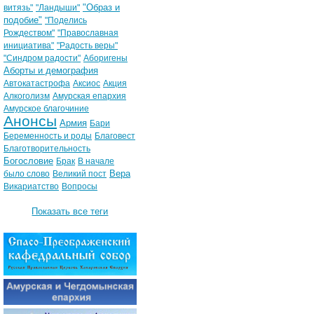
"Образ и
витязь"
"Ландыши"
подобие"
"Поделись
Рождеством"
"Православная
инициатива"
"Радость веры"
"Синдром радости"
Аборигены
Аборты и демография
Автокатастрофа
Аксиос
Акция
Алкоголизм
Амурская епархия
Амурское благочиние
Анонсы
Армия
Бари
Беременность и роды
Благовест
Благотворительность
Богословие
Брак
В начале
Вера
было слово
Великий пост
Викариатство
Вопросы
Показать все теги