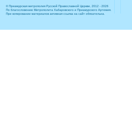
© Приамурская митрополия Русской Православной Церкви, 2012 - 2026
По благословению Митрополита Хабаровского и Приамурского Артемия.
При копировании материалов активная ссылка на сайт обязательна.