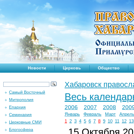
Новости
Церковь
Общество
Хабаровск правосл
Самый Восточный
Весь календар
Митрополия
2006
2007
2008
200
Епархия
Январь
Февраль
Март
Апрел
Семинария
1
2
3
4
5
6
7
8
9
10
11
12
13
Церковные СМИ
15 Октября 202
Блогосфера