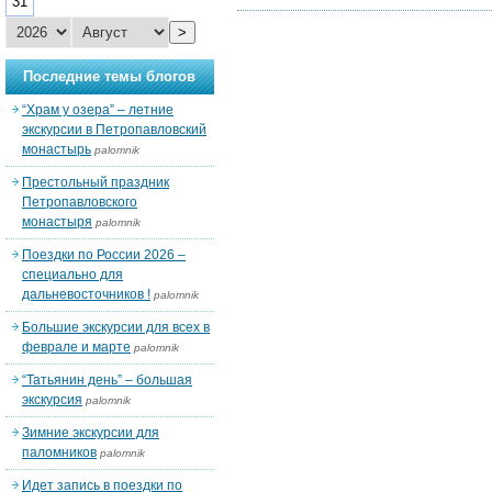
31
>
Последние темы блогов
“Храм у озера” – летние
экскурсии в Петропавловский
монастырь
palomnik
Престольный праздник
Петропавловского
монастыря
palomnik
Поездки по России 2026 –
специально для
дальневосточников !
palomnik
Большие экскурсии для всех в
феврале и марте
palomnik
“Татьянин день” – большая
экскурсия
palomnik
Зимние экскурсии для
паломников
palomnik
Идет запись в поездки по