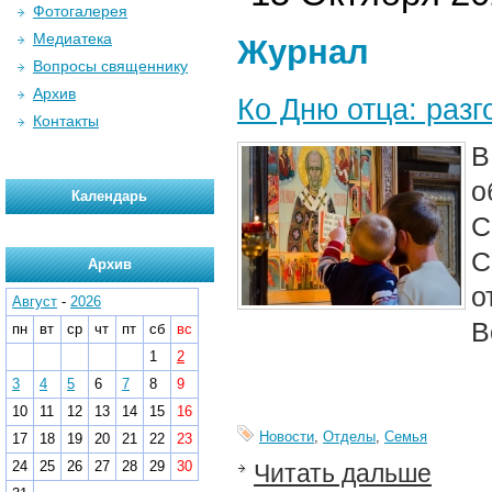
Фотогалерея
Медиатека
Журнал
Вопросы священнику
Архив
Ко Дню отца: раз
Контакты
В
о
Календарь
С
С
Архив
о
Август
-
2026
В
пн
вт
ср
чт
пт
сб
вс
1
2
3
4
5
6
7
8
9
10
11
12
13
14
15
16
Новости
,
Отделы
,
Семья
17
18
19
20
21
22
23
24
25
26
27
28
29
30
Читать дальше