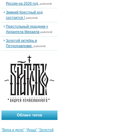
России на 2026 год.
palomnik
Зимний Крестный ход
состоится !
palomnik
Престольный праздник у
Архангела Михаила
palomnik
Золотой октябрь в
Петропавловке.
palomnik
Облако тегов
"Вера и дело"
"Душа"
"Золотой