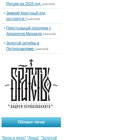
России на 2026 год.
palomnik
Зимний Крестный ход
состоится !
palomnik
Престольный праздник у
Архангела Михаила
palomnik
Золотой октябрь в
Петропавловке.
palomnik
Облако тегов
"Вера и дело"
"Душа"
"Золотой