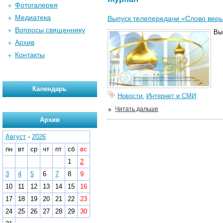
Фотогалерея
Медиатека
Выпуск телепередачи «Слово веры
Вопросы священнику
Вы
Архив
Контакты
Календарь
Новости
,
Интернет и СМИ
Читать дальше
Архив
Август
-
2026
пн
вт
ср
чт
пт
сб
вс
1
2
3
4
5
6
7
8
9
10
11
12
13
14
15
16
17
18
19
20
21
22
23
24
25
26
27
28
29
30