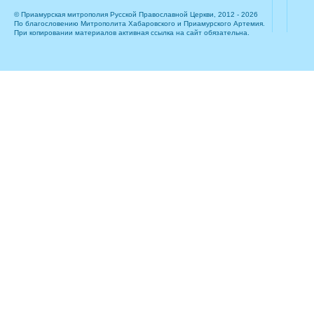
© Приамурская митрополия Русской Православной Церкви, 2012 - 2026
По благословению Митрополита Хабаровского и Приамурского Артемия.
При копировании материалов активная ссылка на сайт обязательна.