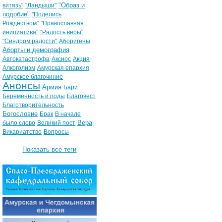
"Образ и
витязь"
"Ландыши"
подобие"
"Поделись
Рождеством"
"Православная
инициатива"
"Радость веры"
"Синдром радости"
Аборигены
Аборты и демография
Автокатастрофа
Аксиос
Акция
Алкоголизм
Амурская епархия
Амурское благочиние
Анонсы
Армия
Бари
Беременность и роды
Благовест
Благотворительность
Богословие
Брак
В начале
Вера
было слово
Великий пост
Викариатство
Вопросы
Показать все теги