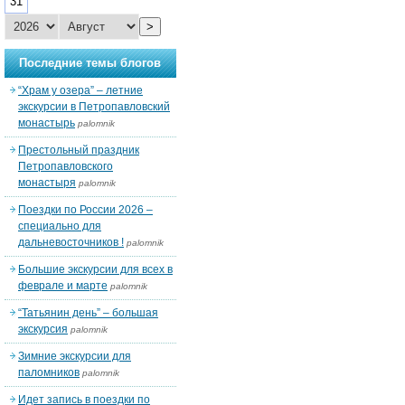
31
>
Последние темы блогов
“Храм у озера” – летние
экскурсии в Петропавловский
монастырь
palomnik
Престольный праздник
Петропавловского
монастыря
palomnik
Поездки по России 2026 –
специально для
дальневосточников !
palomnik
Большие экскурсии для всех в
феврале и марте
palomnik
“Татьянин день” – большая
экскурсия
palomnik
Зимние экскурсии для
паломников
palomnik
Идет запись в поездки по