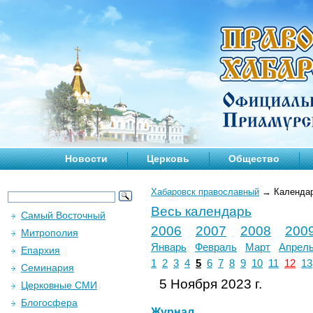
Новости
Церковь
Общество
Хабаровск православный
→
Календа
Весь календарь
Самый Восточный
2006
2007
2008
200
Митрополия
Январь
Февраль
Март
Апрел
Епархия
1
2
3
4
5
6
7
8
9
10
11
12
13
Семинария
5 Ноября 2023 г.
Церковные СМИ
Блогосфера
Журнал