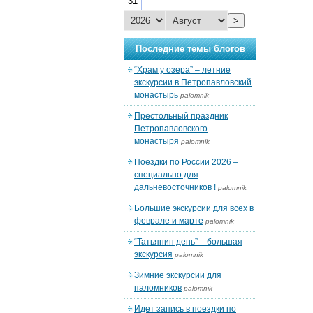
31
>
Последние темы блогов
“Храм у озера” – летние
экскурсии в Петропавловский
монастырь
palomnik
Престольный праздник
Петропавловского
монастыря
palomnik
Поездки по России 2026 –
специально для
дальневосточников !
palomnik
Большие экскурсии для всех в
феврале и марте
palomnik
“Татьянин день” – большая
экскурсия
palomnik
Зимние экскурсии для
паломников
palomnik
Идет запись в поездки по