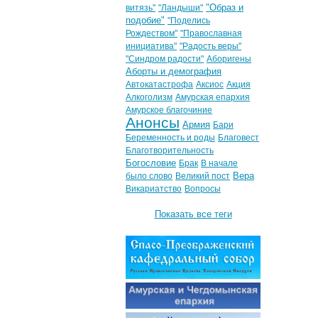
"Образ и
витязь"
"Ландыши"
подобие"
"Поделись
Рождеством"
"Православная
инициатива"
"Радость веры"
"Синдром радости"
Аборигены
Аборты и демография
Автокатастрофа
Аксиос
Акция
Алкоголизм
Амурская епархия
Амурское благочиние
Анонсы
Армия
Бари
Беременность и роды
Благовест
Благотворительность
Богословие
Брак
В начале
Вера
было слово
Великий пост
Викариатство
Вопросы
Показать все теги