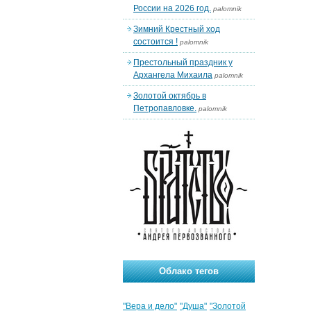
России на 2026 год.
palomnik
Зимний Крестный ход
состоится !
palomnik
Престольный праздник у
Архангела Михаила
palomnik
Золотой октябрь в
Петропавловке.
palomnik
Облако тегов
"Вера и дело"
"Душа"
"Золотой