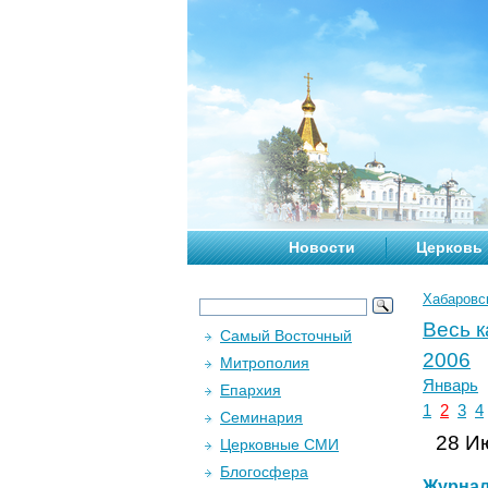
Новости
Церковь
Хабаровс
Весь 
Самый Восточный
2006
Митрополия
Январь
Епархия
1
2
3
4
Семинария
28 Ию
Церковные СМИ
Блогосфера
Журна