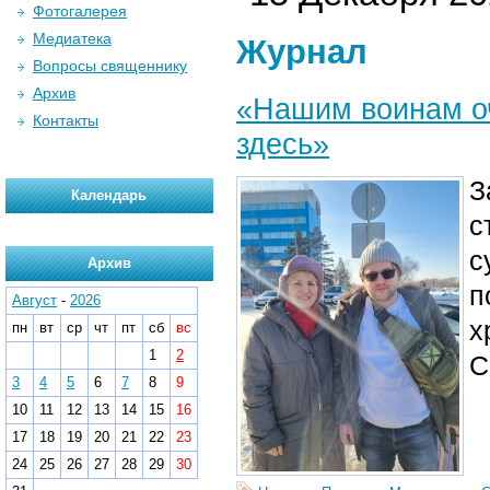
Фотогалерея
Медиатека
Журнал
Вопросы священнику
Архив
«Нашим воинам оч
Контакты
здесь»
З
Календарь
с
с
Архив
п
Август
-
2026
х
пн
вт
ср
чт
пт
сб
вс
1
2
С
3
4
5
6
7
8
9
10
11
12
13
14
15
16
17
18
19
20
21
22
23
24
25
26
27
28
29
30