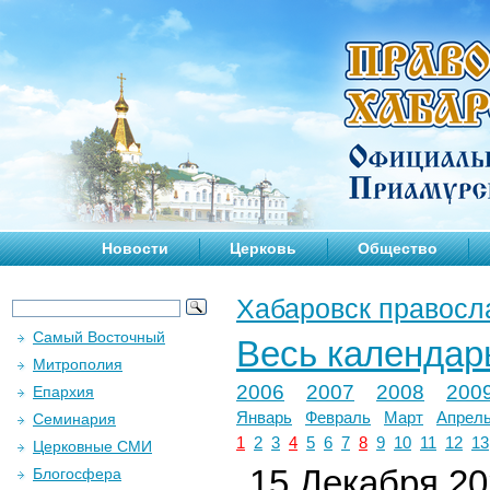
Новости
Церковь
Общество
Хабаровск правосл
Самый Восточный
Весь календар
Митрополия
2006
2007
2008
200
Епархия
Январь
Февраль
Март
Апрел
Семинария
1
2
3
4
5
6
7
8
9
10
11
12
13
Церковные СМИ
15 Декабря 202
Блогосфера