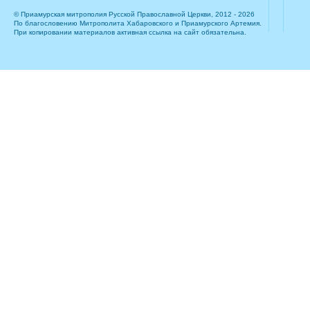
© Приамурская митрополия Русской Православной Церкви, 2012 - 2026
По благословению Митрополита Хабаровского и Приамурского Артемия.
При копировании материалов активная ссылка на сайт обязательна.