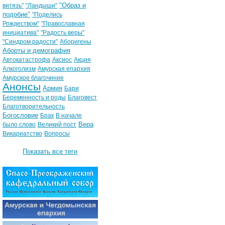
"Образ и
витязь"
"Ландыши"
подобие"
"Поделись
Рождеством"
"Православная
инициатива"
"Радость веры"
"Синдром радости"
Аборигены
Аборты и демография
Автокатастрофа
Аксиос
Акция
Алкоголизм
Амурская епархия
Амурское благочиние
Анонсы
Армия
Бари
Беременность и роды
Благовест
Благотворительность
Богословие
Брак
В начале
Вера
было слово
Великий пост
Викариатство
Вопросы
Показать все теги