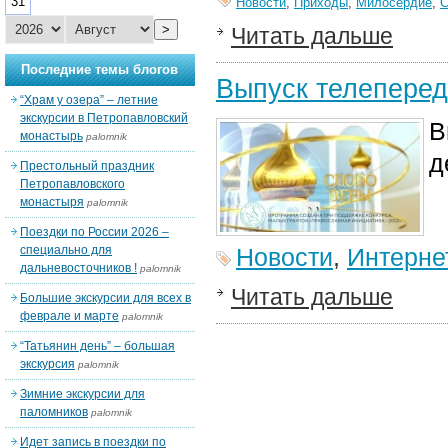
31
Новости
,
Приходы
,
Милосердие
,
>
Читать дальше
Последние темы блогов
Выпуск телеперед
“Храм у озера” – летние
экскурсии в Петропавловский
В
монастырь
palomnik
д
Престольный праздник
Петропавловского
монастыря
palomnik
Поездки по России 2026 –
специально для
Новости
,
Интерне
дальневосточников !
palomnik
Читать дальше
Большие экскурсии для всех в
феврале и марте
palomnik
“Татьянин день” – большая
экскурсия
palomnik
Зимние экскурсии для
паломников
palomnik
Идет запись в поездки по