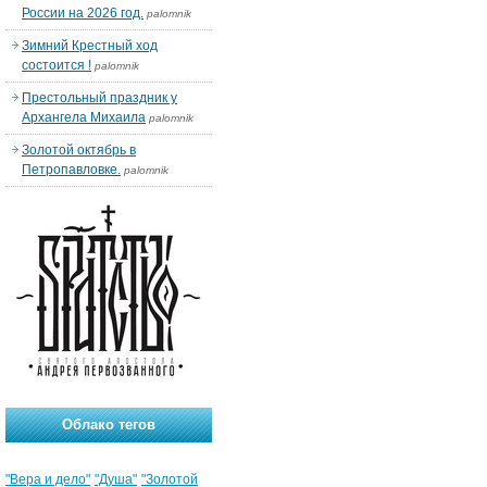
России на 2026 год.
palomnik
Зимний Крестный ход
состоится !
palomnik
Престольный праздник у
Архангела Михаила
palomnik
Золотой октябрь в
Петропавловке.
palomnik
Облако тегов
"Вера и дело"
"Душа"
"Золотой