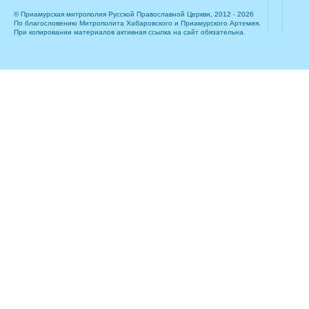
© Приамурская митрополия Русской Православной Церкви, 2012 - 2026
По благословению Митрополита Хабаровского и Приамурского Артемия.
При копировании материалов активная ссылка на сайт обязательна.