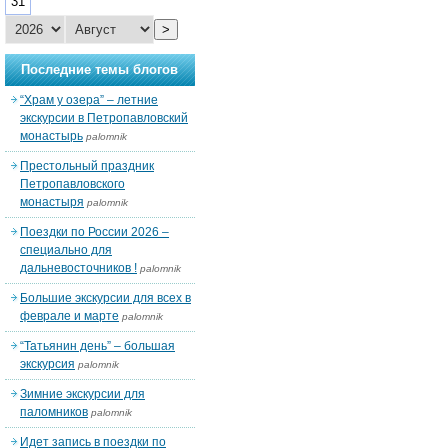
31
>
Последние темы блогов
“Храм у озера” – летние
экскурсии в Петропавловский
монастырь
palomnik
Престольный праздник
Петропавловского
монастыря
palomnik
Поездки по России 2026 –
специально для
дальневосточников !
palomnik
Большие экскурсии для всех в
феврале и марте
palomnik
“Татьянин день” – большая
экскурсия
palomnik
Зимние экскурсии для
паломников
palomnik
Идет запись в поездки по