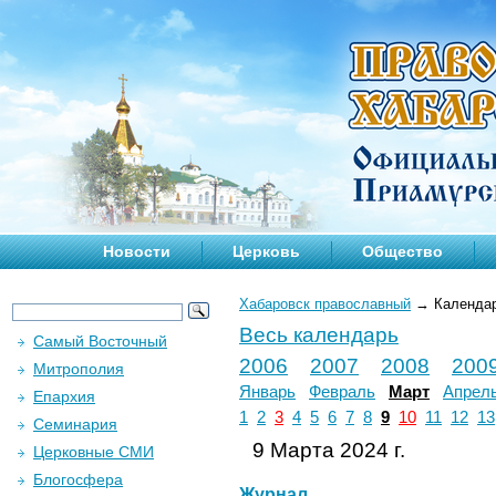
Новости
Церковь
Общество
Хабаровск православный
→
Календа
Весь календарь
Самый Восточный
2006
2007
2008
200
Митрополия
Январь
Февраль
Март
Апрел
Епархия
1
2
3
4
5
6
7
8
9
10
11
12
13
Семинария
9 Марта 2024 г.
Церковные СМИ
Блогосфера
Журнал