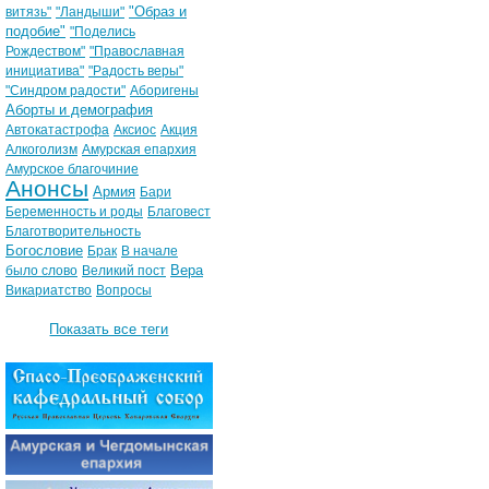
"Образ и
витязь"
"Ландыши"
подобие"
"Поделись
Рождеством"
"Православная
инициатива"
"Радость веры"
"Синдром радости"
Аборигены
Аборты и демография
Автокатастрофа
Аксиос
Акция
Алкоголизм
Амурская епархия
Амурское благочиние
Анонсы
Армия
Бари
Беременность и роды
Благовест
Благотворительность
Богословие
Брак
В начале
Вера
было слово
Великий пост
Викариатство
Вопросы
Показать все теги