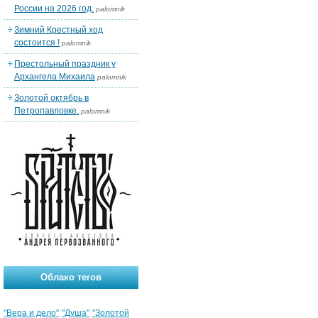
России на 2026 год.
palomnik
Зимний Крестный ход
состоится !
palomnik
Престольный праздник у
Архангела Михаила
palomnik
Золотой октябрь в
Петропавловке.
palomnik
Облако тегов
"Вера и дело"
"Душа"
"Золотой