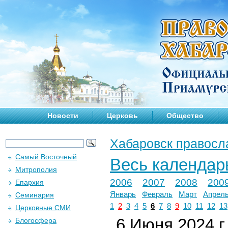
Новости
Церковь
Общество
Хабаровск правосл
Самый Восточный
Весь календар
Митрополия
2006
2007
2008
200
Епархия
Январь
Февраль
Март
Апрел
Семинария
1
2
3
4
5
6
7
8
9
10
11
12
13
Церковные СМИ
6 Июня 2024 г.
Блогосфера