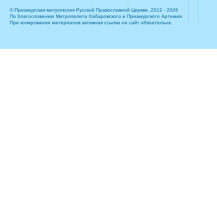
© Приамурская митрополия Русской Православной Церкви, 2012 - 2026
По благословению Митрополита Хабаровского и Приамурского Артемия.
При копировании материалов активная ссылка на сайт обязательна.