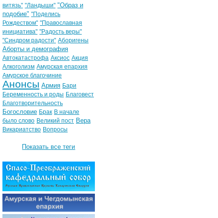
"Образ и
витязь"
"Ландыши"
подобие"
"Поделись
Рождеством"
"Православная
инициатива"
"Радость веры"
"Синдром радости"
Аборигены
Аборты и демография
Автокатастрофа
Аксиос
Акция
Алкоголизм
Амурская епархия
Амурское благочиние
Анонсы
Армия
Бари
Беременность и роды
Благовест
Благотворительность
Богословие
Брак
В начале
Вера
было слово
Великий пост
Викариатство
Вопросы
Показать все теги