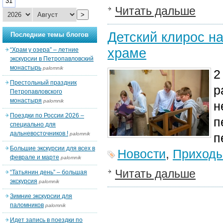
31
Читать дальше
>
Детский клирос н
Последние темы блогов
храме
“Храм у озера” – летние
экскурсии в Петропавловский
монастырь
palomnik
2
Престольный праздник
р
Петропавловского
монастыря
palomnik
н
Поездки по России 2026 –
п
специально для
дальневосточников !
palomnik
п
Большие экскурсии для всех в
Новости
,
Приход
феврале и марте
palomnik
Читать дальше
“Татьянин день” – большая
экскурсия
palomnik
Зимние экскурсии для
паломников
palomnik
Идет запись в поездки по