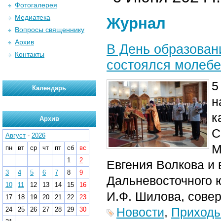
Фотогалерея
Медиатека
Журнал
Вопросы священнику
Архив
В День образован
Контакты
состоялся молебе
5
Календарь
н
к
Архив
С
Август
-
2026
М
пн
вт
ср
чт
пт
сб
вс
1
2
Евгения Волкова и 
3
4
5
6
7
8
9
Дальневосточного 
10
11
12
13
14
15
16
И.Ф. Шилова, совер
17
18
19
20
21
22
23
Новости
,
Приход
24
25
26
27
28
29
30