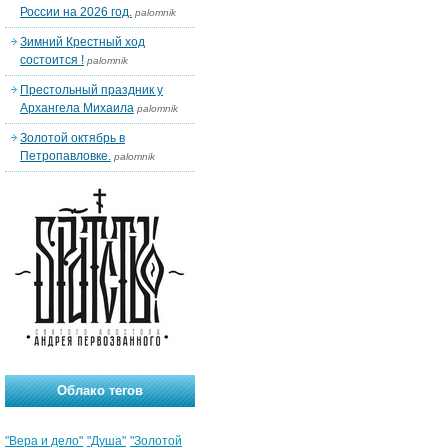
России на 2026 год.
palomnik
Зимний Крестный ход
состоится !
palomnik
Престольный праздник у
Архангела Михаила
palomnik
Золотой октябрь в
Петропавловке.
palomnik
Облако тегов
"Вера и дело"
"Душа"
"Золотой