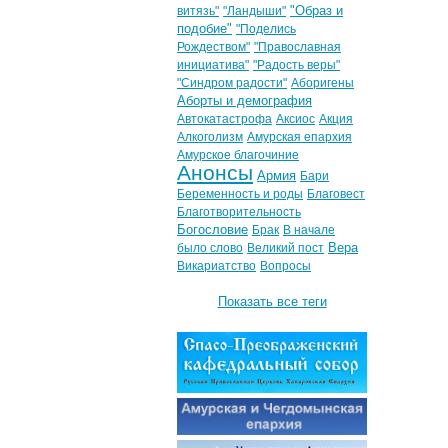
"Образ и
витязь"
"Ландыши"
подобие"
"Поделись
Рождеством"
"Православная
инициатива"
"Радость веры"
"Синдром радости"
Аборигены
Аборты и демография
Автокатастрофа
Аксиос
Акция
Алкоголизм
Амурская епархия
Амурское благочиние
Анонсы
Армия
Бари
Беременность и роды
Благовест
Благотворительность
Богословие
Брак
В начале
Вера
было слово
Великий пост
Викариатство
Вопросы
Показать все теги