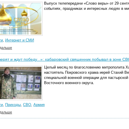
Выпуск телепередачи «Слово веры» от 29 сентя
событиях, праздниках и интересных людях в м
ти
,
Интернет и СМИ
 дальше
ерят и ждут победу...»: хабаровский священник побывал в зоне СВ
Целый месяц по благословению митрополита Х
настоятель Покровского храма иерей Стахий Ве
специальной военной операции для пастырско
Восточного военного округа.
ти
,
Приходы
,
СВО
,
Армия
 дальше