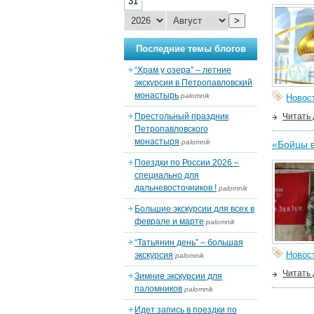
31
>
Последние темы блогов
“Храм у озера” – летние
экскурсии в Петропавловский
монастырь
palomnik
Новос
Престольный праздник
Читать
Петропавловского
монастыря
palomnik
«Бойцы в
Поездки по России 2026 –
специально для
дальневосточников !
palomnik
Большие экскурсии для всех в
феврале и марте
palomnik
“Татьянин день” – большая
Новос
экскурсия
palomnik
Читать
Зимние экскурсии для
паломников
palomnik
Идет запись в поездки по