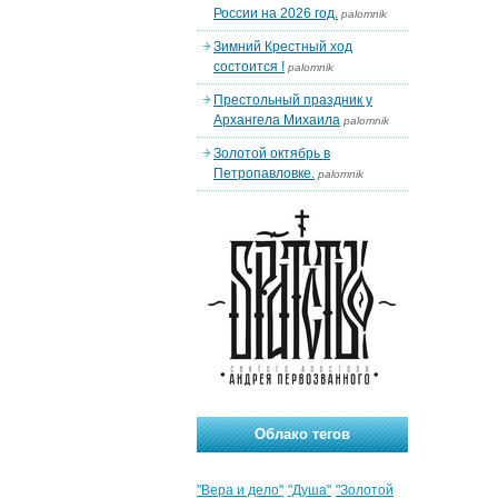
России на 2026 год.
palomnik
Зимний Крестный ход
состоится !
palomnik
Престольный праздник у
Архангела Михаила
palomnik
Золотой октябрь в
Петропавловке.
palomnik
Облако тегов
"Вера и дело"
"Душа"
"Золотой