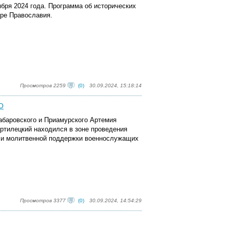
бря 2024 года. Программа об исторических
ире Православия.
Просмотров 2259
(0)
30.09.2024, 15:18:14
О
абаровского и Приамурского Артемия
ртилецкий находился в зоне проведения
й и молитвенной поддержки военнослужащих
Просмотров 3377
(0)
30.09.2024, 14:54:29