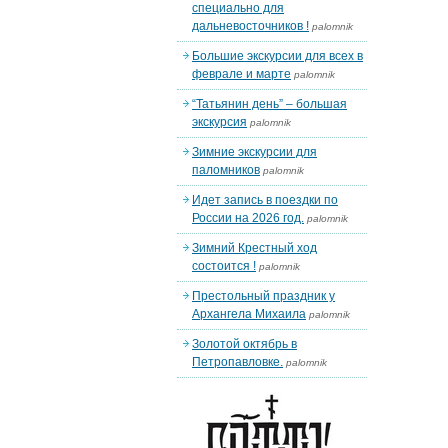
специально для
дальневосточников !
palomnik
Большие экскурсии для всех в
феврале и марте
palomnik
“Татьянин день” – большая
экскурсия
palomnik
Зимние экскурсии для
паломников
palomnik
Идет запись в поездки по
России на 2026 год.
palomnik
Зимний Крестный ход
состоится !
palomnik
Престольный праздник у
Архангела Михаила
palomnik
Золотой октябрь в
Петропавловке.
palomnik