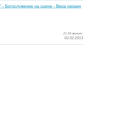
" - Богослужение на сцене - Вера окраин
21.54 минут
02.02.2013