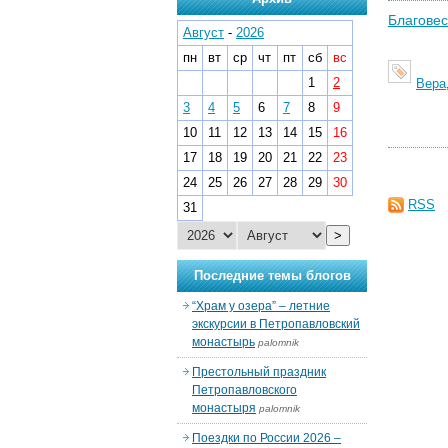
Благовес
Август
-
2026
пн
вт
ср
чт
пт
сб
вс
1
2
Вера
3
4
5
6
7
8
9
10
11
12
13
14
15
16
17
18
19
20
21
22
23
24
25
26
27
28
29
30
RSS
31
>
Последние темы блогов
“Храм у озера” – летние
экскурсии в Петропавловский
монастырь
palomnik
Престольный праздник
Петропавловского
монастыря
palomnik
Поездки по России 2026 –