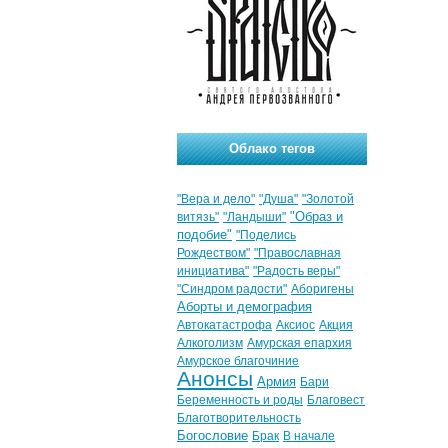
Облако тегов
"Вера и дело"
"Душа"
"Золотой
"Образ и
витязь"
"Ландыши"
подобие"
"Поделись
Рождеством"
"Православная
инициатива"
"Радость веры"
"Синдром радости"
Аборигены
Аборты и демография
Автокатастрофа
Аксиос
Акция
Алкоголизм
Амурская епархия
Амурское благочиние
Анонсы
Армия
Бари
Беременность и роды
Благовест
Благотворительность
Богословие
Брак
В начале