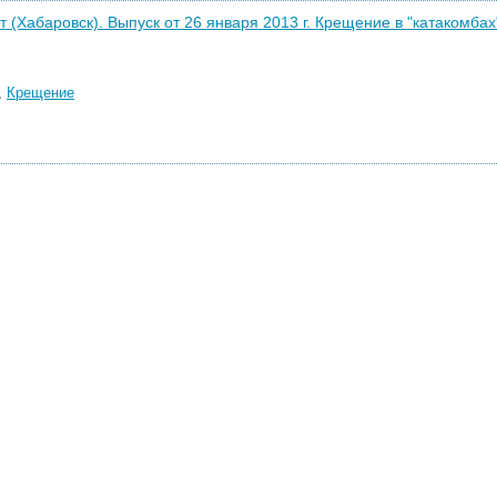
т (Хабаровск). Выпуск от 26 января 2013 г. Крещение в "катакомбах
,
Крещение