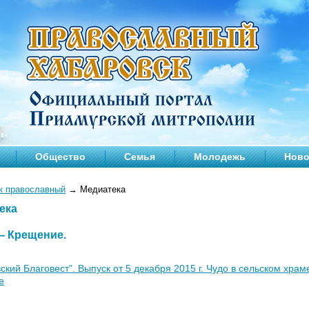
Общество
Семья
Молодежь
Ново
к православный
→
Медиатека
ека
 —
Крещение
.
ский Благовест". Выпуск от 5 декабря 2015 г. Чудо в сельском хра
е