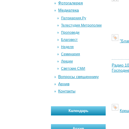
Фотогалерея
Медиатека
Патриархия.Ру
Телестудия Митрополии
Проповеди
Благовест
"Бла
Неделя
Семинария
Лекции
Радио 10
Светские СМИ
Господн
Вопросы священнику
Архив
Контакты
Календарь
Крещ
Архив