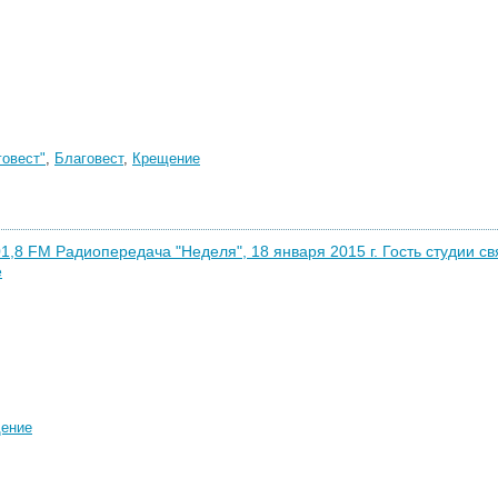
говест"
,
Благовест
,
Крещение
1,8 FM Радиопередача "Неделя", 18 января 2015 г. Гость студии 
е
ение