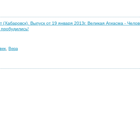
т (Хабаровск). Выпуск от 19 января 2013г. Великая Агиасма - Челов
 пробудились!
век
,
Вера