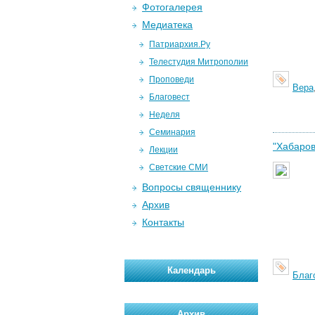
Фотогалерея
Медиатека
Патриархия.Ру
Телестудия Митрополии
Проповеди
Вера
Благовест
Неделя
Семинария
"Хабаров
Лекции
Светские СМИ
Вопросы священнику
Архив
Контакты
Календарь
Благ
Архив