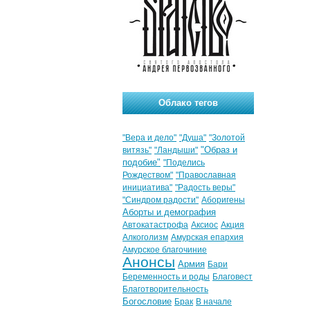
Облако тегов
"Вера и дело"
"Душа"
"Золотой
"Образ и
витязь"
"Ландыши"
подобие"
"Поделись
Рождеством"
"Православная
инициатива"
"Радость веры"
"Синдром радости"
Аборигены
Аборты и демография
Автокатастрофа
Аксиос
Акция
Алкоголизм
Амурская епархия
Амурское благочиние
Анонсы
Армия
Бари
Беременность и роды
Благовест
Благотворительность
Богословие
Брак
В начале