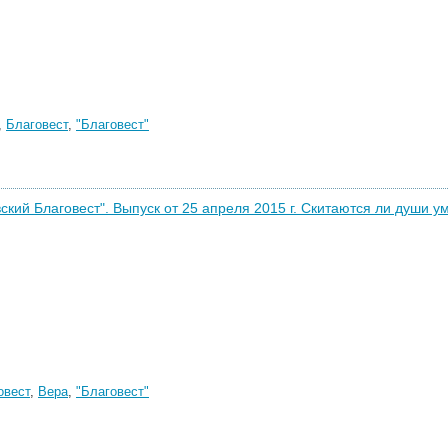
,
Благовест
,
"Благовест"
ский Благовест". Выпуск от 25 апреля 2015 г. Скитаются ли души у
овест
,
Вера
,
"Благовест"