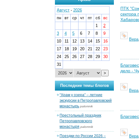
ПТК "Сою
Август
-
2026
сектора 
пн
вт
ср
чт
пт
сб
вс
Хабаров
1
2
3
4
5
6
7
8
9
Вера
10
11
12
13
14
15
16
17
18
19
20
21
22
23
24
25
26
27
28
29
30
31
Благовес
дело - Ч
>
Последние темы блогов
Вера
“Храм у озера” – летние
экскурсии в Петропавловский
монастырь
palomnik
Престольный праздник
Благовес
Петропавловского
монастыря
palomnik
Поездки по России 2026 –
Вера