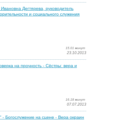
 Ивановна Дегтярева, руководитель
ворительности и социального служения
15.01 минут
23.10.2013
оверка на прочность - Сёстры: вера и
16.18 минут
07.07.2013
" - Богослужение на сцене - Вера окраин