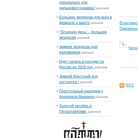
специально для
дальневосточников !
palomnik
Большие экскурсии для всех в
Благовес
феврале и марте
palomnik
Окраины
“Татьянин день” – большая
экскурсия
palomnik
Зимние экскурсии для
Чело
паломников
palomnik
Идет запись в поездки по
России на 2026 год.
palomnik
Зимний Крестный ход
состоится !
palomnik
RSS
Престольный праздник у
Архангела Михаила
palomnik
Золотой октябрь в
Петропавловке.
palomnik