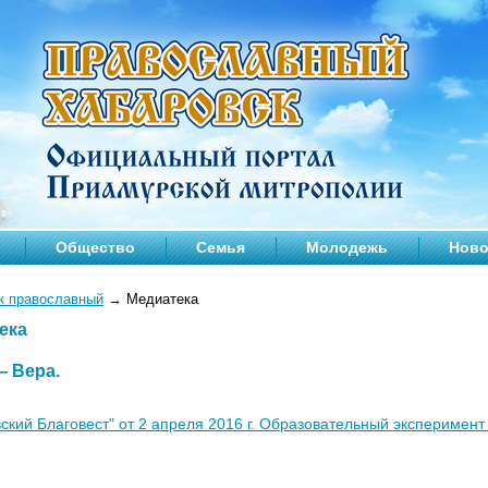
Общество
Семья
Молодежь
Ново
к православный
→
Медиатека
ека
 —
Вера
.
ский Благовест" от 2 апреля 2016 г. Образовательный эксперимент