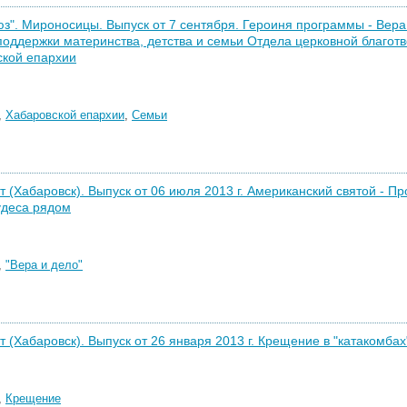
з". Мироносицы. Выпуск от 7 сентября. Героиня программы - Вера
поддержки материнства, детства и семьи Отдела церковной благот
ской епархии
,
Хабаровской епархии
,
Семьи
т (Хабаровск). Выпуск от 06 июля 2013 г. Американский святой - Пр
удеса рядом
,
"Вера и дело"
т (Хабаровск). Выпуск от 26 января 2013 г. Крещение в "катакомбах
,
Крещение