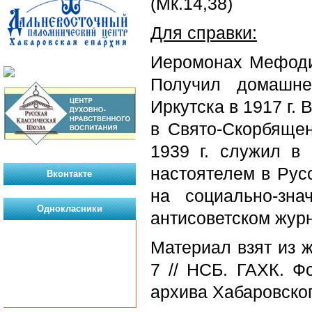
(Мк.14,38)
Для справки:
Иеромонах Мефодий
Получил домашне
Иркутска в 1917 г. 
в Свято-Скорбяще
1939 г. служил в
настоятелем в Рус
Вконтакте
на социально-зна
Однокласники
антисоветском жур
Материал взят из ж
7 // НСБ. ГАХК. Ф
архива Хабаровског