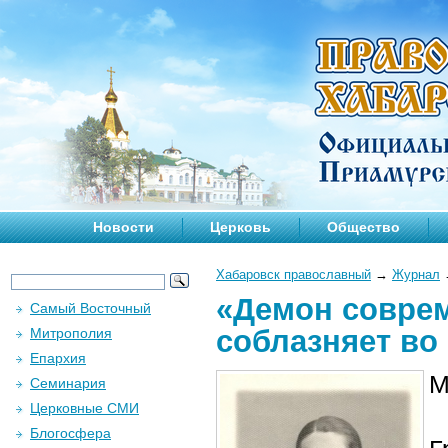
Новости
Церковь
Общество
Хабаровск православный
→
Журнал
«Демон соврем
Самый Восточный
соблазняет во
Митрополия
Епархия
М
Семинария
Церковные СМИ
Блогосфера