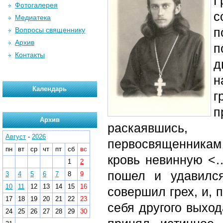
Г
Фотогалерея
с
Медиатека
п
Вопросы священнику
Архив
п
Контакты
д
н
Календарь
г
п
Архив
раскаявшись,
Август
-
2026
первосвященникам 
пн
вт
ср
чт
пт
сб
вс
кровь невинную <…
1
2
пошел и удавилс
3
4
5
6
7
8
9
10
11
12
13
14
15
16
совершил грех, и, 
17
18
19
20
21
22
23
себя другого выхо
24
25
26
27
28
29
30