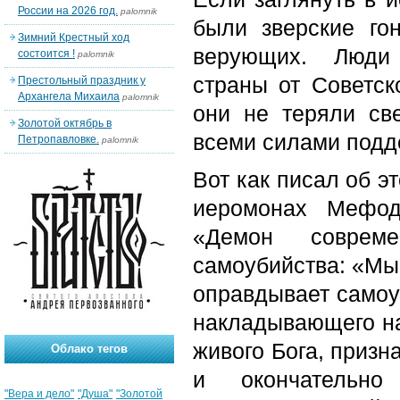
России на 2026 год.
palomnik
были зверские го
Зимний Крестный ход
верующих. Люди н
состоится !
palomnik
страны от Советск
Престольный праздник у
Архангела Михаила
palomnik
они не теряли св
Золотой октябрь в
всеми силами подде
Петропавловке.
palomnik
Вот как писал об э
иеромонах Мефод
«Демон соврем
самоубийства: «Мы 
оправдывает самоу
накладывающего на 
живого Бога, призн
Облако тегов
и окончательн
"Вера и дело"
"Душа"
"Золотой