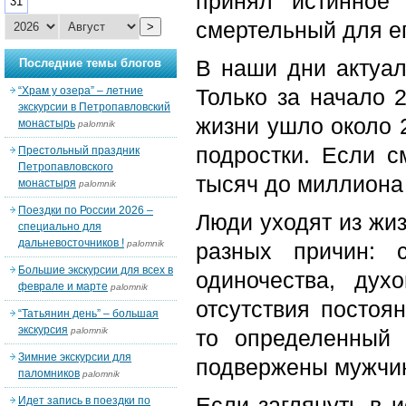
принял истинное
31
смертельный для ег
>
В наши дни актуал
Последние темы блогов
“Храм у озера” – летние
Только за начало 
экскурсии в Петропавловский
жизни ушло около 2
монастырь
palomnik
подростки. Если с
Престольный праздник
Петропавловского
тысяч до миллиона
монастыря
palomnik
Поездки по России 2026 –
Люди уходят из жи
специально для
дальневосточников !
palomnik
разных причин: с
Большие экскурсии для всех в
одиночества, духо
феврале и марте
palomnik
отсутствия постоя
“Татьянин день” – большая
экскурсия
palomnik
то определенный
Зимние экскурсии для
подвержены мужчин
паломников
palomnik
Если заглянуть в 
Идет запись в поездки по