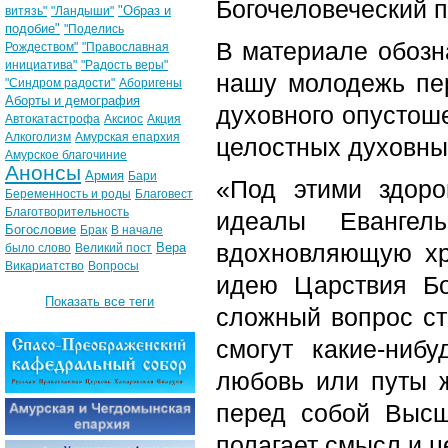
Богочеловеческий п
"Образ и
витязь"
"Ландыши"
подобие"
"Поделись
В материале обозн
Рождеством"
"Православная
инициатива"
"Радость веры"
нашу молодежь пе
"Синдром радости"
Аборигены
Аборты и демография
духовного опустоше
Автокатастрофа
Аксиос
Акция
Алкоголизм
Амурская епархия
целостных духовны
Амурское благочиние
Анонсы
Армия
Бари
«Под этими здор
Беременность и роды
Благовест
Благотворительность
идеалы Евангел
Богословие
Брак
В начале
вдохновляющую хр
Вера
было слово
Великий пост
Викариатство
Вопросы
идею Царствия Бо
Показать все теги
сложный вопрос ст
смогут какие-ниб
любовь или путы ж
перед собой Высш
полагает смысл и ц