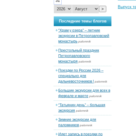
31
Выпуск т
>
Последние темы блогов
“Храм у озера” – летние
экскурсии в Петропавловский
монастырь
palomnik
Престольный праздник
Петропавловского
монастыря
palomnik
Поездки по России 2026 –
специально для
дальневосточников !
palomnik
Большие экскурсии для всех в
феврале и марте
palomnik
“Татьянин день” – большая
экскурсия
palomnik
Зимние экскурсии для
паломников
palomnik
Идет запись в поездки по