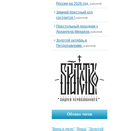
России на 2026 год.
palomnik
Зимний Крестный ход
состоится !
palomnik
Престольный праздник у
Архангела Михаила
palomnik
Золотой октябрь в
Петропавловке.
palomnik
Облако тегов
"Вера и дело"
"Душа"
"Золотой