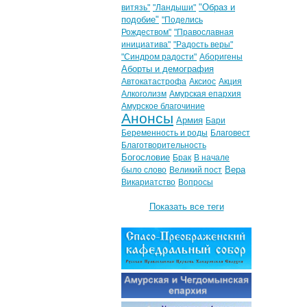
"Образ и
витязь"
"Ландыши"
подобие"
"Поделись
Рождеством"
"Православная
инициатива"
"Радость веры"
"Синдром радости"
Аборигены
Аборты и демография
Автокатастрофа
Аксиос
Акция
Алкоголизм
Амурская епархия
Амурское благочиние
Анонсы
Армия
Бари
Беременность и роды
Благовест
Благотворительность
Богословие
Брак
В начале
Вера
было слово
Великий пост
Викариатство
Вопросы
Показать все теги