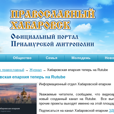
Общество
Семья
Молодежь
Ново
к православный
→
Журнал
→
Хабаровская епархия теперь на Rutube
вская епархия теперь на Rutube
Информационный отдел Хабаровской епархии
Уважаемые читатели, сообщаем, что видеоа
новый созданный канал на Rutube. Все вып
прочие проекты выходят именно на этой площа
Подписаться на канал Хабаровской епархии
ЗД