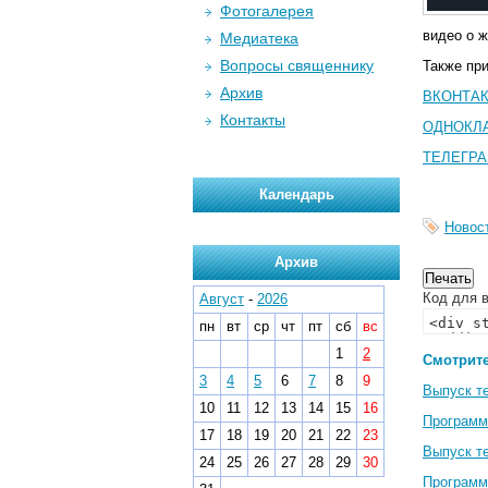
Фотогалерея
видео о ж
Медиатека
Вопросы священнику
Также пр
Архив
ВКОНТА
Контакты
ОДНОКЛ
ТЕЛЕГР
Календарь
Новос
Архив
Код для в
Август
-
2026
пн
вт
ср
чт
пт
сб
вс
1
2
Смотрите
3
4
5
6
7
8
9
Выпуск т
10
11
12
13
14
15
16
Программ
17
18
19
20
21
22
23
Выпуск т
24
25
26
27
28
29
30
Программ