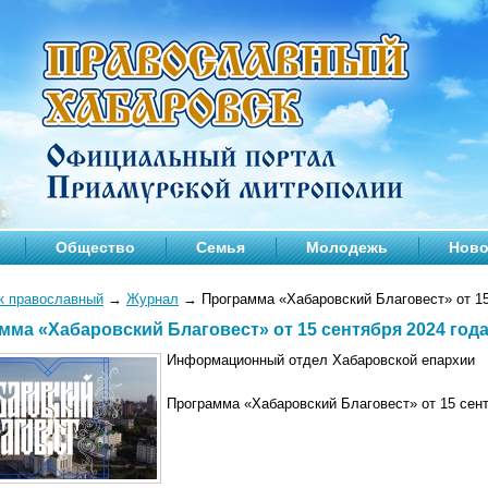
Общество
Семья
Молодежь
Ново
к православный
→
Журнал
→
Программа «Хабаровский Благовест» от 15
мма «Хабаровский Благовест» от 15 сентября 2024 год
Информационный отдел Хабаровской епархии
Программа «Хабаровский Благовест» от 15 сент