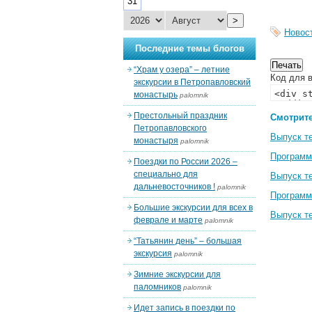
31
>
Новос
Последние темы блогов
“Храм у озера” – летние
Код для в
экскурсии в Петропавловский
монастырь
palomnik
Престольный праздник
Смотрите
Петропавловского
Выпуск т
монастыря
palomnik
Программ
Поездки по России 2026 –
специально для
Выпуск т
дальневосточников !
palomnik
Программ
Большие экскурсии для всех в
Выпуск т
феврале и марте
palomnik
“Татьянин день” – большая
экскурсия
palomnik
Зимние экскурсии для
паломников
palomnik
Идет запись в поездки по