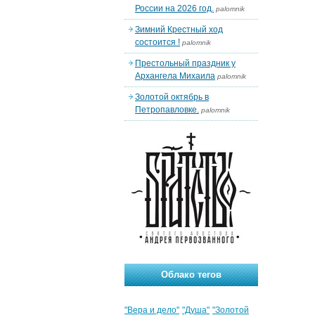
России на 2026 год.
palomnik
Зимний Крестный ход
состоится !
palomnik
Престольный праздник у
Архангела Михаила
palomnik
Золотой октябрь в
Петропавловке.
palomnik
Облако тегов
"Вера и дело"
"Душа"
"Золотой