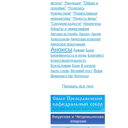
"Образ и
витязь"
"Ландыши"
подобие"
"Поделись
Рождеством"
"Православная
инициатива"
"Радость веры"
"Синдром радости"
Аборигены
Аборты и демография
Автокатастрофа
Аксиос
Акция
Алкоголизм
Амурская епархия
Амурское благочиние
Анонсы
Армия
Бари
Беременность и роды
Благовест
Благотворительность
Богословие
Брак
В начале
Вера
было слово
Великий пост
Викариатство
Вопросы
Показать все теги