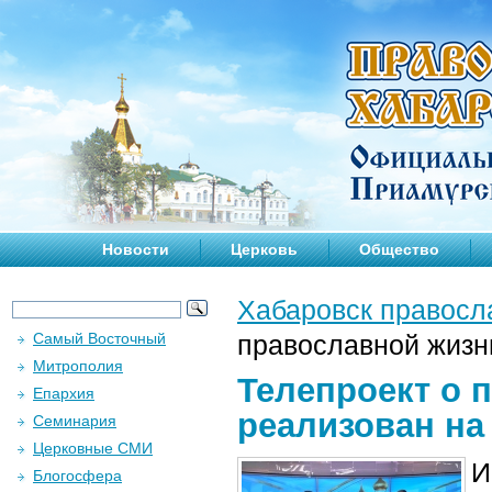
Новости
Церковь
Общество
Хабаровск правосл
Самый Восточный
православной жизн
Митрополия
Телепроект о 
Епархия
реализован на
Семинария
Церковные СМИ
И
Блогосфера