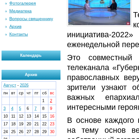
Фотогалерея
Медиатека
Т
Вопросы священнику
к
Архив
инициатива-2022»
Контакты
еженедельной пере
Календарь
Это совместный 
телеканала «Губер
Архив
православных вер
Август
-
2026
зрители узнают о
пн
вт
ср
чт
пт
сб
вс
важных епархиа
1
2
интересными героя
3
4
5
6
7
8
9
10
11
12
13
14
15
16
В основе каждого
17
18
19
20
21
22
23
на тему основ в
24
25
26
27
28
29
30