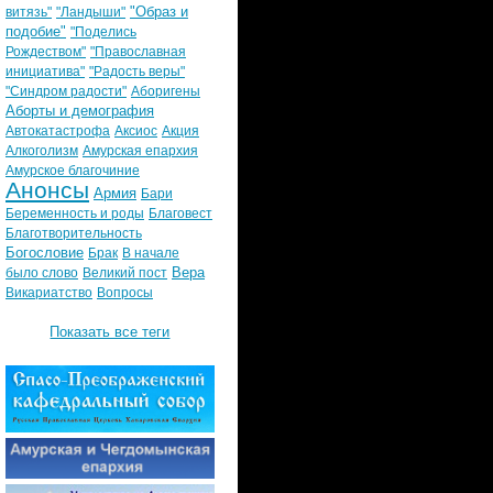
"Образ и
витязь"
"Ландыши"
подобие"
"Поделись
Рождеством"
"Православная
инициатива"
"Радость веры"
"Синдром радости"
Аборигены
Аборты и демография
Автокатастрофа
Аксиос
Акция
Алкоголизм
Амурская епархия
Амурское благочиние
Анонсы
Армия
Бари
Беременность и роды
Благовест
Благотворительность
Богословие
Брак
В начале
Вера
было слово
Великий пост
Викариатство
Вопросы
Показать все теги