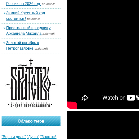
России на 2026 год.
palomnik
Зимний Крестный ход
состоится !
palomnik
Престольный праздник у
Архангела Михаила
palomnik
Золотой октябрь в
Петропавловке.
palomnik
Облако тегов
"Вера и дело"
"Душа"
"Золотой