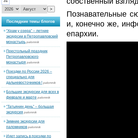
собственный взгляд
31
>
Познавательные сю
Последние темы блогов
и, конечно же, ин
“Храм у озера” – летние
епархии.
экскурсии в Петропавловский
монастырь
palomnik
Престольный праздник
Петропавловского
монастыря
palomnik
Поездки по России 2026 –
специально для
дальневосточников !
palomnik
Большие экскурсии для всех в
феврале и марте
palomnik
“Татьянин день” – большая
экскурсия
palomnik
Зимние экскурсии для
паломников
palomnik
Идет запись в поездки по