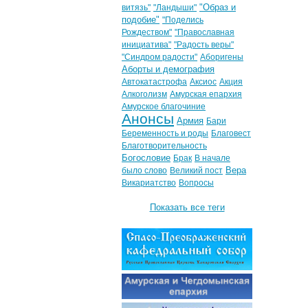
"Образ и
витязь"
"Ландыши"
подобие"
"Поделись
Рождеством"
"Православная
инициатива"
"Радость веры"
"Синдром радости"
Аборигены
Аборты и демография
Автокатастрофа
Аксиос
Акция
Алкоголизм
Амурская епархия
Амурское благочиние
Анонсы
Армия
Бари
Беременность и роды
Благовест
Благотворительность
Богословие
Брак
В начале
Вера
было слово
Великий пост
Викариатство
Вопросы
Показать все теги