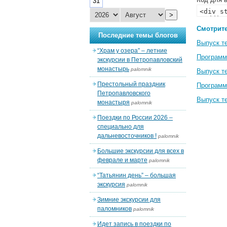
31
>
Смотрите
Последние темы блогов
Выпуск т
“Храм у озера” – летние
Программ
экскурсии в Петропавловский
монастырь
palomnik
Выпуск т
Престольный праздник
Программ
Петропавловского
Выпуск т
монастыря
palomnik
Поездки по России 2026 –
специально для
дальневосточников !
palomnik
Большие экскурсии для всех в
феврале и марте
palomnik
“Татьянин день” – большая
экскурсия
palomnik
Зимние экскурсии для
паломников
palomnik
Идет запись в поездки по