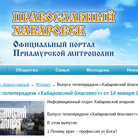
Общество
Семья
Молодежь
Ново
к православный
→
Журнал
→
Выпуск телепередачи «Хабаровский благов
 телепередачи «Хабаровский благовест» от 14 января 2
Информационный отдел Хабаровской епархии
Выпуск телепередачи «Хабаровский благовест» 
В этом выпуске:
1.Почему врач – профессия от Бога?