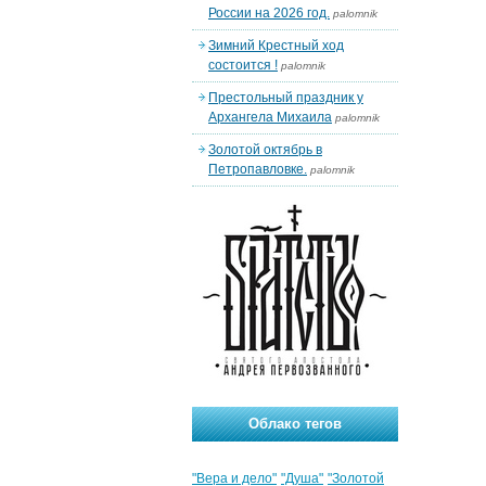
России на 2026 год.
palomnik
Зимний Крестный ход
состоится !
palomnik
Престольный праздник у
Архангела Михаила
palomnik
Золотой октябрь в
Петропавловке.
palomnik
Облако тегов
"Вера и дело"
"Душа"
"Золотой