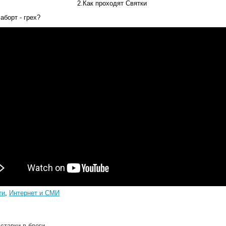
2.Как проходят Святки
аборт - грех?
ти
,
Интернет и СМИ
ставки в блоги