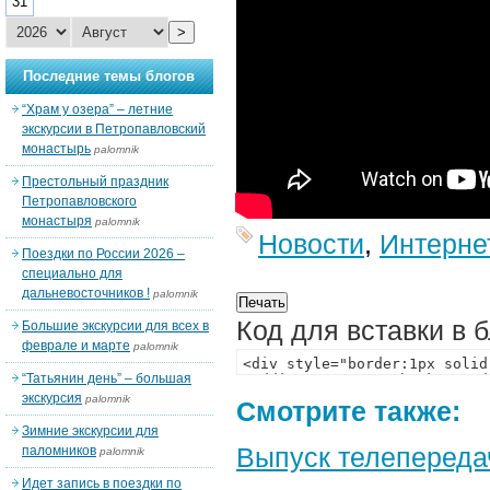
31
>
Последние темы блогов
“Храм у озера” – летние
экскурсии в Петропавловский
монастырь
palomnik
Престольный праздник
Петропавловского
монастыря
palomnik
Новости
,
Интерне
Поездки по России 2026 –
специально для
дальневосточников !
palomnik
Код для вставки в 
Большие экскурсии для всех в
феврале и марте
palomnik
“Татьянин день” – большая
экскурсия
palomnik
Смотрите также:
Зимние экскурсии для
Выпуск телепереда
паломников
palomnik
Идет запись в поездки по