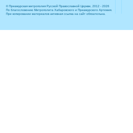
© Приамурская митрополия Русской Православной Церкви, 2012 - 2026
По благословению Митрополита Хабаровского и Приамурского Артемия.
При копировании материалов активная ссылка на сайт обязательна.