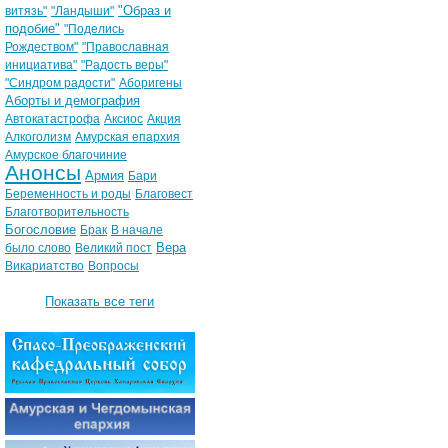
"Образ и
витязь"
"Ландыши"
подобие"
"Поделись
Рождеством"
"Православная
инициатива"
"Радость веры"
"Синдром радости"
Аборигены
Аборты и демография
Автокатастрофа
Аксиос
Акция
Алкоголизм
Амурская епархия
Амурское благочиние
Анонсы
Армия
Бари
Беременность и роды
Благовест
Благотворительность
Богословие
Брак
В начале
Вера
было слово
Великий пост
Викариатство
Вопросы
Показать все теги