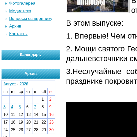
В
Фотогалерея
о
Медиатека
Вопросы священнику
В этом выпуске:
Архив
Контакты
1. Впервые! Чем о
2. Мощи святого Ге
Календарь
дальневсточники с
3.Неслучайные со
Архив
празднике покровит
Август
-
2026
пн
вт
ср
чт
пт
сб
вс
1
2
3
4
5
6
7
8
9
10
11
12
13
14
15
16
17
18
19
20
21
22
23
24
25
26
27
28
29
30