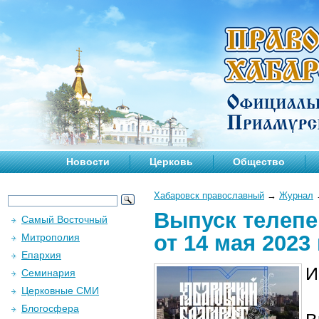
Новости
Церковь
Общество
Хабаровск православный
→
Журнал
Выпуск телепе
Самый Восточный
от 14 мая 2023
Митрополия
Епархия
И
Семинария
Церковные СМИ
Блогосфера