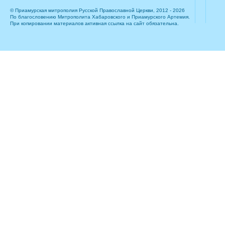
© Приамурская митрополия Русской Православной Церкви, 2012 - 2026
По благословению Митрополита Хабаровского и Приамурского Артемия.
При копировании материалов активная ссылка на сайт обязательна.