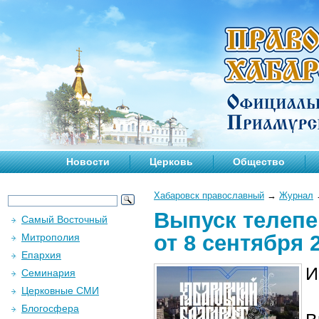
Новости
Церковь
Общество
Хабаровск православный
→
Журнал
Выпуск телепе
Самый Восточный
от 8 сентября 
Митрополия
Епархия
И
Семинария
Церковные СМИ
Блогосфера