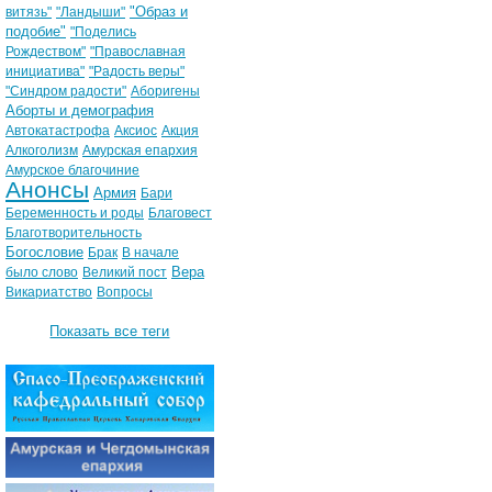
"Образ и
витязь"
"Ландыши"
подобие"
"Поделись
Рождеством"
"Православная
инициатива"
"Радость веры"
"Синдром радости"
Аборигены
Аборты и демография
Автокатастрофа
Аксиос
Акция
Алкоголизм
Амурская епархия
Амурское благочиние
Анонсы
Армия
Бари
Беременность и роды
Благовест
Благотворительность
Богословие
Брак
В начале
Вера
было слово
Великий пост
Викариатство
Вопросы
Показать все теги