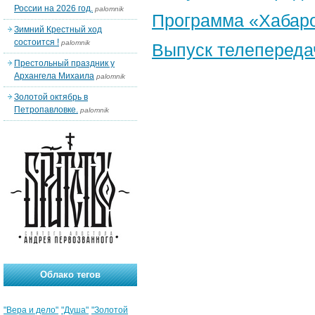
России на 2026 год.
palomnik
Программа «Хабаро
Зимний Крестный ход
состоится !
palomnik
Выпуск телепереда
Престольный праздник у
Архангела Михаила
palomnik
Золотой октябрь в
Петропавловке.
palomnik
Облако тегов
"Вера и дело"
"Душа"
"Золотой