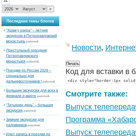
31
>
Последние темы блогов
“Храм у озера” – летние
экскурсии в Петропавловский
монастырь
palomnik
Новости
,
Интерне
Престольный праздник
Петропавловского
монастыря
palomnik
Код для вставки в 
Поездки по России 2026 –
специально для
дальневосточников !
palomnik
Большие экскурсии для всех в
Смотрите также:
феврале и марте
palomnik
Выпуск телепереда
“Татьянин день” – большая
экскурсия
palomnik
Программа «Хабаро
Зимние экскурсии для
паломников
palomnik
Выпуск телепереда
Идет запись в поездки по