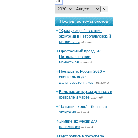
31
>
Последние темы блогов
“Храм у озера” – летние
экскурсии в Петропавловский
монастырь
palomnik
Престольный праздник
Петропавловского
монастыря
palomnik
Поездки по России 2026 –
специально для
дальневосточников !
palomnik
Большие экскурсии для всех в
феврале и марте
palomnik
“Татьянин день” – большая
экскурсия
palomnik
Зимние экскурсии для
паломников
palomnik
Идет запись в поездки по