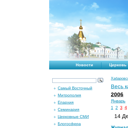
Новости
Церковь
Хабаровс
Весь 
Самый Восточный
2006
Митрополия
Январь
Епархия
1
2
3
4
Семинария
14 Де
Церковные СМИ
Блогосфера
Журна