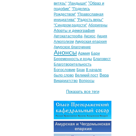
"Образ и
витязь"
"Ландыши"
подобие"
"Поделись
Рождеством"
"Православная
инициатива"
"Радость веры"
"Синдром радости"
Аборигены
Аборты и демография
Автокатастрофа
Аксиос
Акция
Алкоголизм
Амурская епархия
Амурское благочиние
Анонсы
Армия
Бари
Беременность и роды
Благовест
Благотворительность
Богословие
Брак
В начале
Вера
было слово
Великий пост
Викариатство
Вопросы
Показать все теги