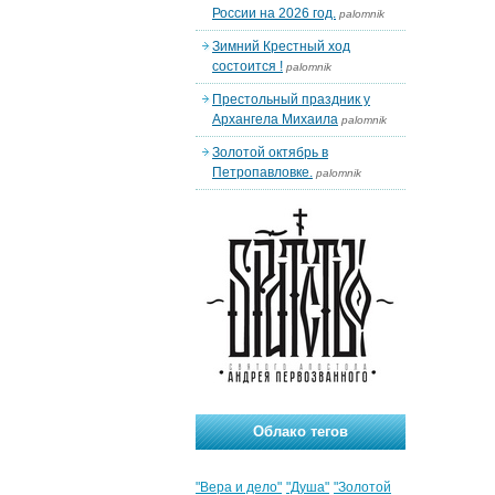
России на 2026 год.
palomnik
Зимний Крестный ход
состоится !
palomnik
Престольный праздник у
Архангела Михаила
palomnik
Золотой октябрь в
Петропавловке.
palomnik
Облако тегов
"Вера и дело"
"Душа"
"Золотой