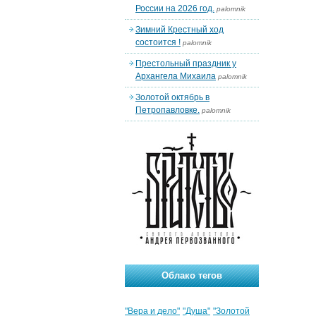
России на 2026 год.
palomnik
Зимний Крестный ход
состоится !
palomnik
Престольный праздник у
Архангела Михаила
palomnik
Золотой октябрь в
Петропавловке.
palomnik
Облако тегов
"Вера и дело"
"Душа"
"Золотой