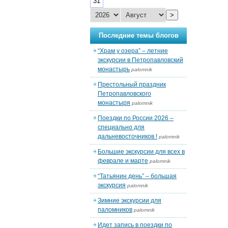
31
>
Последние темы блогов
“Храм у озера” – летние
экскурсии в Петропавловский
монастырь
palomnik
Престольный праздник
Петропавловского
монастыря
palomnik
Поездки по России 2026 –
специально для
дальневосточников !
palomnik
Большие экскурсии для всех в
феврале и марте
palomnik
“Татьянин день” – большая
экскурсия
palomnik
Зимние экскурсии для
паломников
palomnik
Идет запись в поездки по