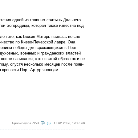
етения одной из главных святынь Дальнего
той Богородицы, которая также известна под
ле того, как Божия Матерь явилась во сне
чество по Кие­во-Печерской лавре. Она
амением победы для сражаю­щихся в Порт-
 духовных, военных и гражданских властей
после написания, этот святой образ так и не
ому, спустя несколько месяцев после появ­
а крепости Порт-Артур японцам.
Просмотров 7274
(0)
17.02.2008, 14:45:00