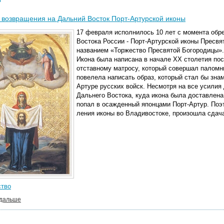
 возвращения на Дальний Восток Порт-Артурской иконы
17 февраля исполнилось 10 лет с момента обр
Востока России - Порт-Артурской иконы Пресвя
названием «Торжество Пресвятой Богородицы».
Икона была написана в начале XX столетия пос
отставному матросу, который совершал паломни
повелела написать об­раз, который стал бы зн
Артуре русских войск. Нес­мотря на все усилия
Дальнего Востока, куда икона была дос­тавлена 
попал в осажденный японцами Порт-Артур. Поэт
ле­ния иконы во Владивостоке, произошла сда­ч
тво
 дальше