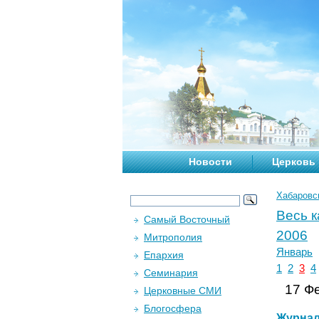
Новости
Церковь
Хабаровс
Весь 
Самый Восточный
2006
Митрополия
Январь
Епархия
1
2
3
4
Семинария
17 Фе
Церковные СМИ
Блогосфера
Журна