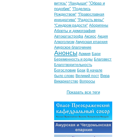
"Образ и
витязь"
"Ландыши"
подобие"
"Поделись
Рождеством"
"Православная
инициатива"
"Радость веры"
"Синдром радости"
Аборигены
Аборты и демография
Автокатастрофа
Аксиос
Акция
Алкоголизм
Амурская епархия
Амурское благочиние
Анонсы
Армия
Бари
Беременность и роды
Благовест
Благотворительность
Богословие
Брак
В начале
Вера
было слово
Великий пост
Викариатство
Вопросы
Показать все теги