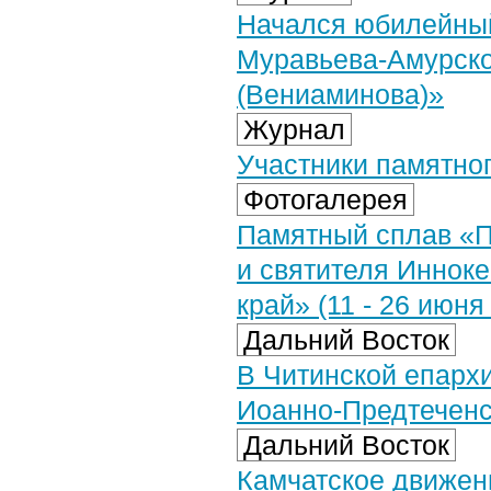
Начался юбилейный
Муравьева-Амурско
(Вениаминова)»
Журнал
Участники памятног
Фотогалерея
Памятный сплав «П
и святителя Инноке
край» (11 - 26 июня 
Дальний Восток
В Читинской епарх
Иоанно-Предтечен
Дальний Восток
Камчатское движени