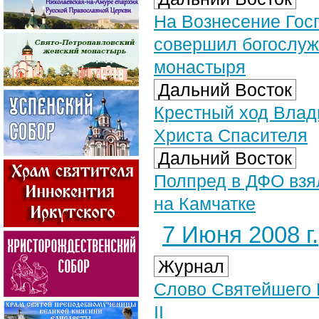
На Вознесение Гос
совершил богослуж
монастыря
Дальний Восток
Крестный ход Влад
Христа Спасителя
Дальний Восток
Полпред в ДФО взя
на Камчатке
7 Июня 2008 г.
Журнал
Слово Святейшего 
II