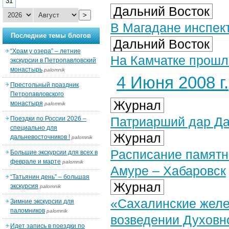
31
Дальний Восток
>
В Магадане инспек
Последние темы блогов
Дальний Восток
“Храм у озера” – летние
На Камчатке прошл
экскурсии в Петропавловский
монастырь
palomnik
4 Июня 2008 г.
Престольный праздник
Петропавловского
Журнал
монастыря
palomnik
Патриарший дар Да
Поездки по России 2026 –
специально для
Журнал
дальневосточников !
palomnik
Расписание памятно
Большие экскурсии для всех в
феврале и марте
palomnik
Амуре – Хабаровск
“Татьянин день” – большая
Журнал
экскурсия
palomnik
«Сахалинские желе
Зимние экскурсии для
паломников
palomnik
возведении Духовно
Идет запись в поездки по