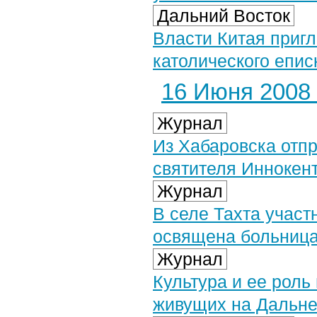
Дальний Восток
Власти Китая приг
католического епис
16 Июня 2008 
Журнал
Из Хабаровска отпр
святителя Иннокент
Журнал
В селе Тахта участ
освящена больниц
Журнал
Культура и ее роль
живущих на Дальне