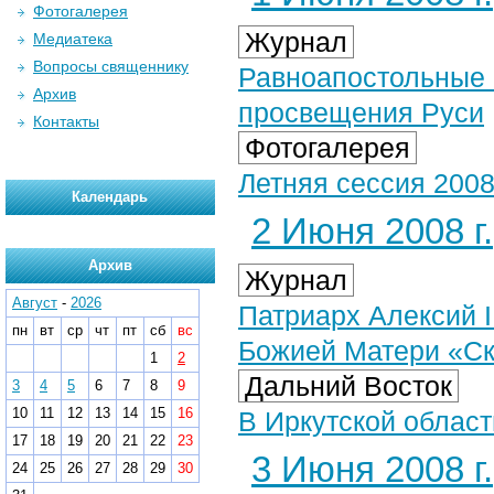
Фотогалерея
Журнал
Медиатека
Вопросы священнику
Равноапостольные 
Архив
просвещения Руси
Контакты
Фотогалерея
Летняя сессия 2008
Календарь
2 Июня 2008 г.
Архив
Журнал
Август
-
2026
Патриарх Алексий I
пн
вт
ср
чт
пт
сб
вс
Божией Матери «Ск
1
2
Дальний Восток
3
4
5
6
7
8
9
10
11
12
13
14
15
16
В Иркутской облас
17
18
19
20
21
22
23
3 Июня 2008 г.
24
25
26
27
28
29
30