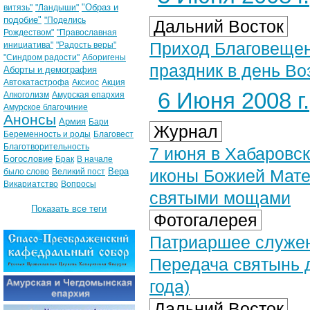
"Образ и
витязь"
"Ландыши"
подобие"
"Поделись
Дальний Восток
Рождеством"
"Православная
Приход Благовещен
инициатива"
"Радость веры"
"Синдром радости"
Аборигены
праздник в день Во
Аборты и демография
Автокатастрофа
Аксиос
Акция
6 Июня 2008 г.
Алкоголизм
Амурская епархия
Амурское благочиние
Анонсы
Армия
Бари
Журнал
Беременность и роды
Благовест
Благотворительность
7 июня в Хабаровск
Богословие
Брак
В начале
Вера
иконы Божией Мате
было слово
Великий пост
Викариатство
Вопросы
святыми мощами
Показать все теги
Фотогалерея
Патриаршее служен
Передача святынь 
года)
Дальний Восток