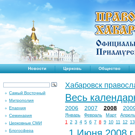
Новости
Церковь
Общество
Хабаровск правосл
Самый Восточный
Весь календар
Митрополия
2006
2007
2008
200
Епархия
Январь
Февраль
Март
Апрел
Семинария
1
2
3
4
5
6
7
8
9
10
11
12
13
Церковные СМИ
1 Июня 2008 г.
Блогосфера