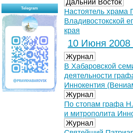
Дальний Восток
Telegram
Настоятель храма 
Владивостокской е
края
10 Июня 2008 
Журнал
В Хабаровской сем
деятельности графа
Иннокентия (Вениа
Журнал
По стопам графа Н
и митрополита Инн
Журнал
Святейший Патриар