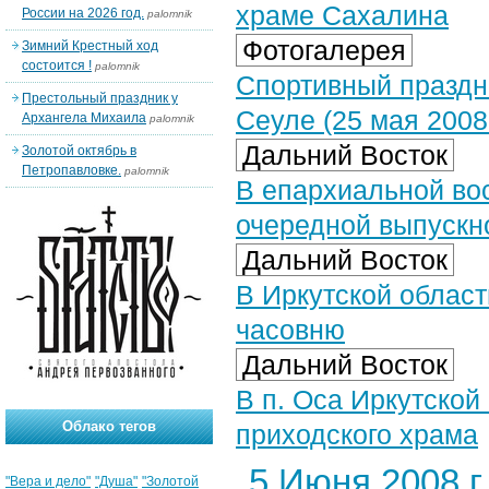
храме Сахалина
России на 2026 год.
palomnik
Фотогалерея
Зимний Крестный ход
состоится !
palomnik
Спортивный праздни
Престольный праздник у
Сеуле (25 мая 2008
Архангела Михаила
palomnik
Дальний Восток
Золотой октябрь в
Петропавловке.
palomnik
В епархиальной во
очередной выпускн
Дальний Восток
В Иркутской облас
часовню
Дальний Восток
В п. Оса Иркутской
Облако тегов
приходского храма
5 Июня 2008 г.
"Вера и дело"
"Душа"
"Золотой