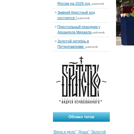
России на 2026 год.
palomnik
Зимний Крестный ход
состоится !
palomnik
Престольный праздник у
Архангела Михаила
palomnik
Золотой октябрь в
Петропавловке.
palomnik
Облако тегов
"Вера и дело"
"Душа"
"Золотой