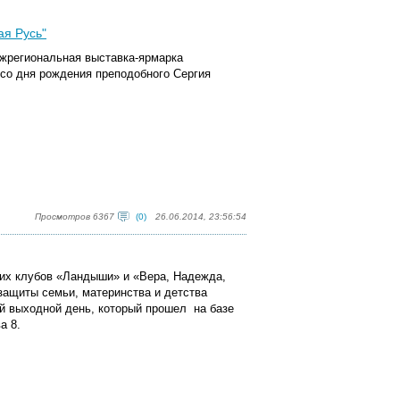
ая Русь"
межрегиональная выставка-ярмарка
со дня рождения преподобного Сергия
Просмотров 6367
(0)
26.06.2014, 23:56:54
ких клубов «Ландыши» и «Вера, Надежда,
ащиты семьи, материнства и детства
й выходной день, который прошел на базе
а 8.