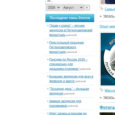
31
>
Семья
Читать
Последние темы блогов
“Храм у озера” – летние
Опыт ми
экскурсии в Петропавловский
монастырь
palomnik
Престольный праздник
Петропавловского
монастыря
palomnik
Поездки по России 2026 –
специально для
дальневосточников !
palomnik
Большие экскурсии для всех в
феврале и марте
palomnik
“Татьянин день” – большая
Мисси
экскурсия
palomnik
Читать
Зимние экскурсии для
паломников
palomnik
Фотога
Идет запись в поездки по