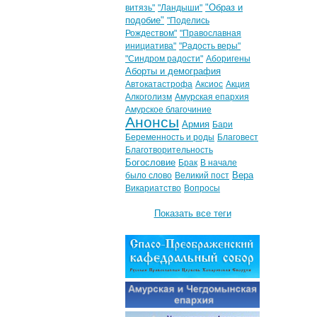
"Образ и
витязь"
"Ландыши"
подобие"
"Поделись
Рождеством"
"Православная
инициатива"
"Радость веры"
"Синдром радости"
Аборигены
Аборты и демография
Автокатастрофа
Аксиос
Акция
Алкоголизм
Амурская епархия
Амурское благочиние
Анонсы
Армия
Бари
Беременность и роды
Благовест
Благотворительность
Богословие
Брак
В начале
Вера
было слово
Великий пост
Викариатство
Вопросы
Показать все теги