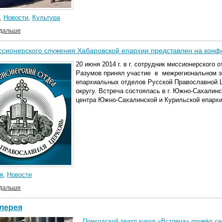
,
Новости
,
Культура
 дальше
ссионерского служения Хабаровской епархии представлен на кон
20 июня 2014 г. в г. сотрудник миссионерского
Разумов принял участие в межрегиональном э
епархиальных отделов Русской Православной 
округу. Встреча состоялась в г. Южно-Сахалин
центра Южно-Сахалинской и Курильской епархи
я
,
Новости
 дальше
лерея
Приходской театр кукол «Встреча» провёл се