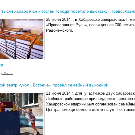
 тысяч хабаровчан и гостей города посетило выставку "Православн
25 июня 2014 г. в Хабаровске завершилась II 
«Православная Русь», посвященная 700-летию 
Радонежского.
ти
 дальше
ой театр кукол «Встреча» провёл семейный выходной
21 июня 2014 г. для участников двух хабаровс
Любовь», работающие при поддержке сектора з
Хабаровской епархии был организован семейны
Центра помощи семье и детям на ул. Постышев