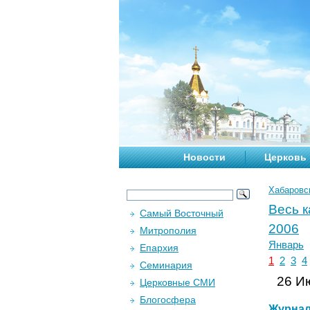
Новости
Церковь
Хабаровс
Весь 
Самый Восточный
2006
Митрополия
Январь
Епархия
1
2
3
4
Семинария
26 Ию
Церковные СМИ
Блогосфера
Журна