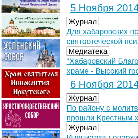
5 Ноября 2014 
Журнал
Для хабаровских пс
святоотеческой пси
Медиатека
"Хабаровский Благо
храме - Высокий го
6 Ноября 2014 
Журнал
По району с молит
прошли Крестным х
Журнал
Инициативы епархи