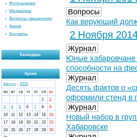
Фотогалерея
Вопросы
Медиатека
Вопросы священнику
Как верующий долж
Архив
2 Ноября 2014 
Контакты
Журнал
Календарь
Юные хабаровчане с
способности на фе
Архив
Журнал
Август
-
2026
Десять фактов о «
пн
вт
ср
чт
пт
сб
вс
оформили стенд в 
1
2
Журнал
3
4
5
6
7
8
9
10
11
12
13
14
15
16
Новый набор в гру
17
18
19
20
21
22
23
Хабаровске
24
25
26
27
28
29
30
Журнал