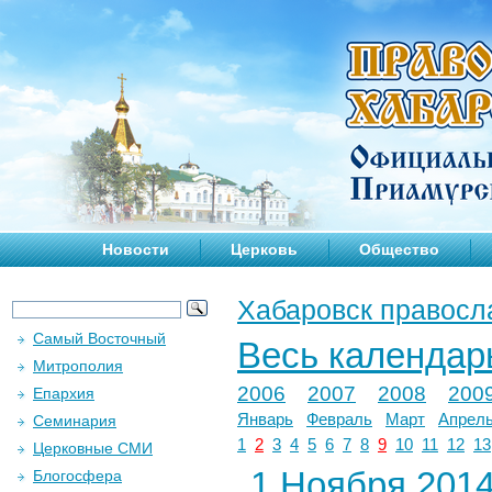
Новости
Церковь
Общество
Хабаровск правосл
Самый Восточный
Весь календар
Митрополия
2006
2007
2008
200
Епархия
Январь
Февраль
Март
Апрел
Семинария
1
2
3
4
5
6
7
8
9
10
11
12
13
Церковные СМИ
1 Ноября 2014 
Блогосфера