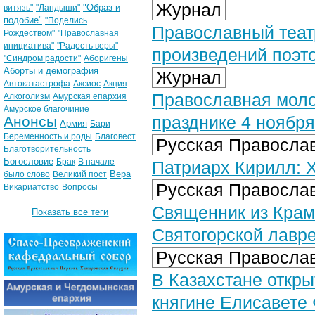
Журнал
"Образ и
витязь"
"Ландыши"
подобие"
"Поделись
Православный теат
Рождеством"
"Православная
инициатива"
"Радость веры"
произведений поэт
"Синдром радости"
Аборигены
Аборты и демография
Журнал
Автокатастрофа
Аксиос
Акция
Православная моло
Алкоголизм
Амурская епархия
Амурское благочиние
празднике 4 ноября
Анонсы
Армия
Бари
Беременность и роды
Благовест
Русская Православ
Благотворительность
Богословие
Брак
В начале
Патриарх Кирилл: Х
Вера
было слово
Великий пост
Русская Православ
Викариатство
Вопросы
Священник из Крама
Показать все теги
Святогорской лавр
Русская Православ
В Казахстане откр
княгине Елисавете