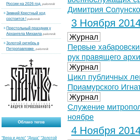
России на 2026 год.
palomnik
Димитрия Солунског
Зимний Крестный ход
состоится !
palomnik
3 Ноября 2014 
Престольный праздник у
Архангела Михаила
palomnik
Журнал
Золотой октябрь в
Первые хабаровски
Петропавловке.
palomnik
рук правящего арх
Журнал
Цикл публичных ле
Приамурского Игна
Журнал
Служение митропол
ноябре
Облако тегов
4 Ноября 2014 
"Вера и дело"
"Душа"
"Золотой