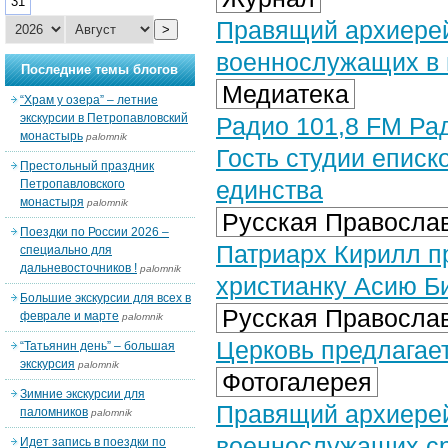
31
Правящий архиерей
>
военнослужащих в 
Последние темы блогов
Медиатека
“Храм у озера” – летние
экскурсии в Петропавловский
Радио 101,8 FM Рад
монастырь
palomnik
Гость студии еписк
Престольный праздник
единства
Петропавловского
монастыря
palomnik
Русская Православ
Поездки по России 2026 –
Патриарх Кирилл п
специально для
дальневосточников !
palomnik
христианку Асию Б
Большие экскурсии для всех в
Русская Православ
феврале и марте
palomnik
Церковь предлагае
“Татьянин день” – большая
экскурсия
palomnik
Фотогалерея
Зимние экскурсии для
Правящий архиерей
паломников
palomnik
военнослужащих ср
Идет запись в поездки по