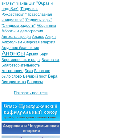
"Образ и
витязь"
"Ландыши"
подобие"
"Поделись
Рождеством"
"Православная
инициатива"
"Радость веры"
"Синдром радости"
Аборигены
Аборты и демография
Автокатастрофа
Аксиос
Акция
Алкоголизм
Амурская епархия
Амурское благочиние
Анонсы
Армия
Бари
Беременность и роды
Благовест
Благотворительность
Богословие
Брак
В начале
Вера
было слово
Великий пост
Викариатство
Вопросы
Показать все теги