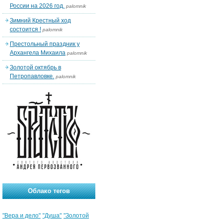
России на 2026 год.
palomnik
Зимний Крестный ход
состоится !
palomnik
Престольный праздник у
Архангела Михаила
palomnik
Золотой октябрь в
Петропавловке.
palomnik
Облако тегов
"Вера и дело"
"Душа"
"Золотой