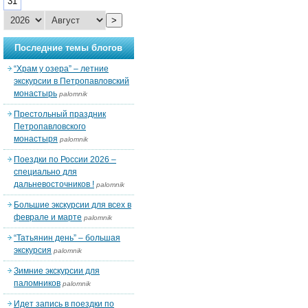
31
>
Последние темы блогов
“Храм у озера” – летние
экскурсии в Петропавловский
монастырь
palomnik
Престольный праздник
Петропавловского
монастыря
palomnik
Поездки по России 2026 –
специально для
дальневосточников !
palomnik
Большие экскурсии для всех в
феврале и марте
palomnik
“Татьянин день” – большая
экскурсия
palomnik
Зимние экскурсии для
паломников
palomnik
Идет запись в поездки по