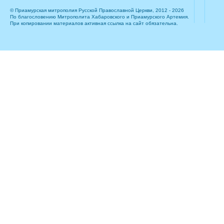
© Приамурская митрополия Русской Православной Церкви, 2012 - 2026
По благословению Митрополита Хабаровского и Приамурского Артемия.
При копировании материалов активная ссылка на сайт обязательна.