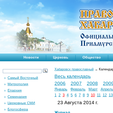
Новости
Церковь
Общество
Хабаровск православный
→
Календа
Весь календарь
Самый Восточный
2006
2007
2008
200
Митрополия
Январь
Февраль
Март
Апрел
Епархия
1
2
3
4
5
6
7
8
9
10
11
12
13
Семинария
23 Августа 2014 г.
Церковные СМИ
Блогосфера
Журнал