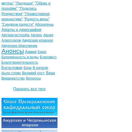
"Образ и
витязь"
"Ландыши"
подобие"
"Поделись
Рождеством"
"Православная
инициатива"
"Радость веры"
"Синдром радости"
Аборигены
Аборты и демография
Автокатастрофа
Аксиос
Акция
Алкоголизм
Амурская епархия
Амурское благочиние
Анонсы
Армия
Бари
Беременность и роды
Благовест
Благотворительность
Богословие
Брак
В начале
Вера
было слово
Великий пост
Викариатство
Вопросы
Показать все теги