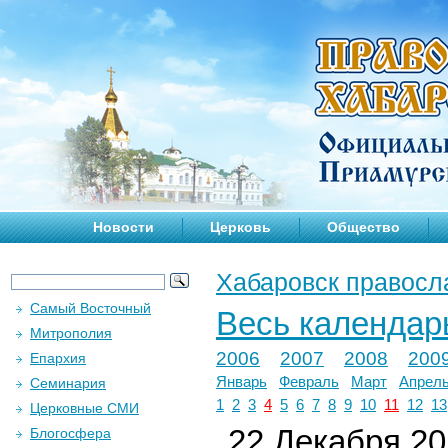
Новости
Церковь
Общество
Хабаровск правосл
Самый Восточный
Весь календар
Митрополия
2006
2007
2008
200
Епархия
Январь
Февраль
Март
Апрел
Семинария
1
2
3
4
5
6
7
8
9
10
11
12
13
Церковные СМИ
22 Декабря 201
Блогосфера