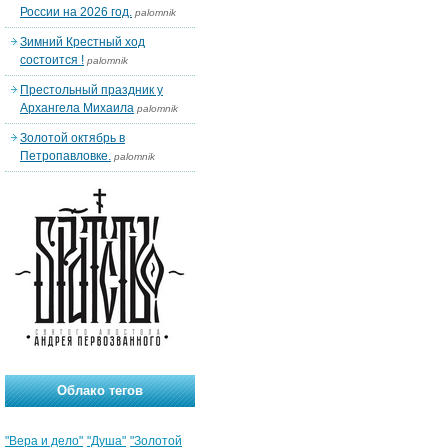
России на 2026 год.
palomnik
Зимний Крестный ход
состоится !
palomnik
Престольный праздник у
Архангела Михаила
palomnik
Золотой октябрь в
Петропавловке.
palomnik
Облако тегов
"Вера и дело"
"Душа"
"Золотой