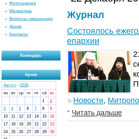
Фотогалерея
Медиатека
Журнал
Вопросы священнику
Архив
Состоялось ежего
Контакты
епархии
2
Календарь
с
к
Архив
П
Август
-
2026
пн
вт
ср
чт
пт
сб
вс
Новости
,
Митропо
1
2
3
4
5
6
7
8
9
Читать дальше
10
11
12
13
14
15
16
17
18
19
20
21
22
23
24
25
26
27
28
29
30