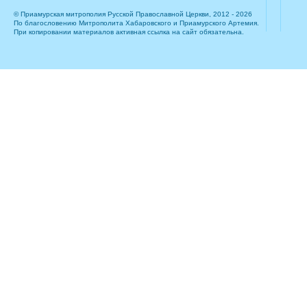
© Приамурская митрополия Русской Православной Церкви, 2012 - 2026
По благословению Митрополита Хабаровского и Приамурского Артемия.
При копировании материалов активная ссылка на сайт обязательна.