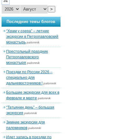
31
>
Последние темы блогов
“Храм у озера” – летние
экскурсии в Петропавловский
монастырь
palomnik
Престольный праздник
Петропавловского
монастыря
palomnik
Поездки по России 2026 –
специально для
дальневосточников !
palomnik
Большие экскурсии для всех в
феврале и марте
palomnik
“Татьянин день” – большая
экскурсия
palomnik
Зимние экскурсии для
паломников
palomnik
Идет запись в поездки по