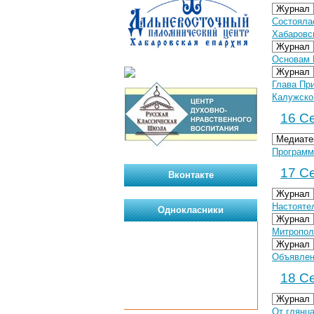
Журнал
Состояла
Хабаровс
Журнал
Основам 
Журнал
Глава Пр
Калужско
16 Се
Медиате
Программа
17 Се
Вконтакте
Журнал
Настояте
Однокласники
Журнал
Митропол
Журнал
Объявлен
18 Се
Журнал
От глянца