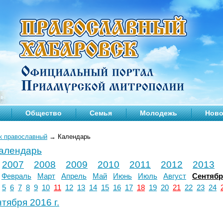
Общество
Семья
Молодежь
Ново
к православный
→
Календарь
календарь
2007
2008
2009
2010
2011
2012
2013
Февраль
Март
Апрель
Май
Июнь
Июль
Август
Сентяб
5
6
7
8
9
10
11
12
13
14
15
16
17
18
19
20
21
22
23
24
тября 2016 г.