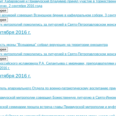
ит Хабаровский и Приамурский Владимир принял участие в торжественн
гню. 2 сентября 2016 года
ерея
 архиерей совершил Всенощное бдение в кафедральном соборе. 3 сентяб
ерея
х митрополий помолились за литургией в Свято-Петропавловском женско
тября 2016 г.
есть иконы "Всецарица" собрал верующих на территории онкоцентра
ерея
х митрополий помолились за литургией в Свято-Петропавловском женско
ерея
российского исламоведа Р.А. Силантьева с мирянами, преподавателями 
2016 г.
тября 2016 г.
тель епархиального Отдела по военно-патриотическому воспитанию прин
иамурской митрополии совершил Божественную литургию в Свято-Иннок
вской семинарии прошла встреча главы Приамурской митрополии и муфт