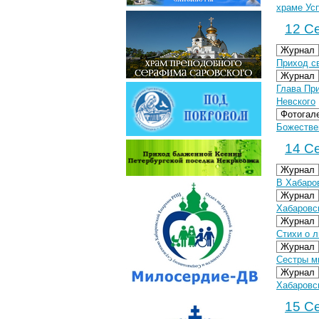
храме Усп
12 Се
Журнал
Приход с
Журнал
Глава Пр
Невского
Фотогал
Божествен
14 Се
Журнал
В Хабаро
Журнал
Хабаровс
Журнал
Стихи о л
Журнал
Сестры м
Журнал
Хабаровс
15 Се