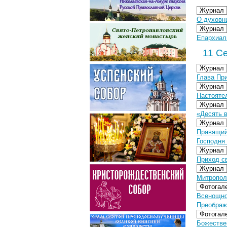
Журнал
О духовн
Журнал
Епархиал
11 Се
Журнал
Глава Пр
Журнал
Настояте
Журнал
«Десять 
Журнал
Правящий
Господня
Журнал
Приход с
Журнал
Митропол
Фотогал
Всенощно
Преображ
Фотогал
Божестве