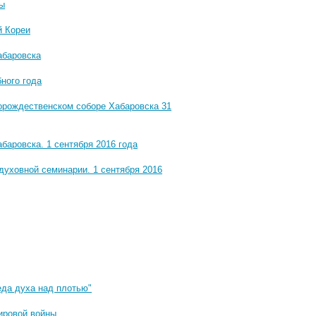
ты
й Кореи
абаровска
ного года
орождественском соборе Хабаровска 31
аровска. 1 сентября 2016 года
духовной семинарии. 1 сентября 2016
еда духа над плотью"
ировой войны