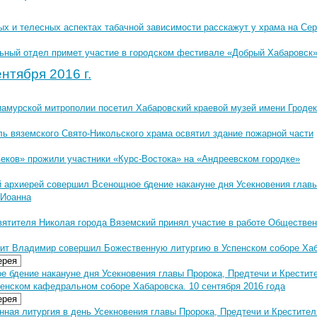
ых и телесных аспектах табачной зависимости расскажут у храма на Се
ьный отдел примет участие в городском фестивале «Добрый Хабаровск
нтября 2016 г.
иамурской митрополии посетил Хабаровский краевой музей имени Гроде
ль вяземского Свято-Никольского храма освятил здание пожарной части
веков» прожили участники «Курс-Востока» на «Андреевском городке»
 архиерей совершил Всенощное бдение накануне дня Усекновения главы
 Иоанна
вятителя Николая города Вяземский принял участие в работе Обществен
ит Владимир совершил Божественную литургию в Успенском соборе Ха
ерея
е бдение накануне дня Усекновения главы Пророка, Предтечи и Крестит
енском кафедральном соборе Хабаровска. 10 сентября 2016 года
ерея
нная литургия в день Усекновения главы Пророка, Предтечи и Крестите