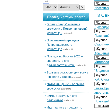
31
Журнал
>
Настоятел
3 Сен
Последние темы блогов
Журнал
“Храм у озера” – летние
Руководи
экскурсии в Петропавловский
Журнал
монастырь
palomnik
Правящий
Журнал
Престольный праздник
Старт ме
Петропавловского
Журнал
монастыря
palomnik
Крещение
Поездки по России 2026 –
Журнал
специально для
Митропол
дальневосточников !
palomnik
Журнал
"В здоров
Большие экскурсии для всех в
Журнал
феврале и марте
palomnik
Р.А. Сила
Журнал
“Татьянин день” – большая
Глава Пр
экскурсия
palomnik
хиротони
Зимние экскурсии для
Журнал
паломников
palomnik
Правящий
Фотогал
Идет запись в поездки по