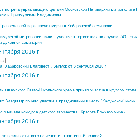
сь встреча управляющего делами Московской Патриархии митрополита
ким и Приамурским Владимиром
Православной веры научат мирян в Хабаровской семинарии
иамурской митрополии принял участие в торжествах по случаю 240-лети
й духовной семинарии
нтября 2016 г.
ка
 "Хабаровский Благовест". Выпуск от 3 сентября 2016 г.
нтября 2016 г.
ль вяземского Свято-Никольского храма принял участие в круглом стол
ит Владимир принял участие в праздновании в честь "Калужской" икон
о о начале конкурса детского творчества «Красота Божьего мира»
нтября 2016 г.
 до реальности: кого не испортил квартирный вопрос?