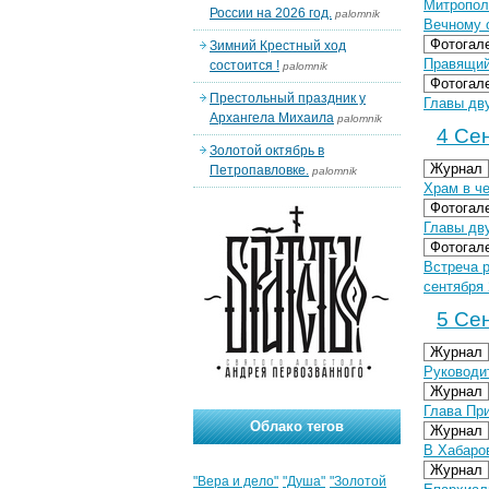
Митропол
России на 2026 год.
palomnik
Вечному о
Фотогал
Зимний Крестный ход
Правящий
состоится !
palomnik
Фотогал
Престольный праздник у
Главы дву
Архангела Михаила
palomnik
4 Сен
Золотой октябрь в
Журнал
Петропавловке.
palomnik
Храм в ч
Фотогал
Главы дву
Фотогал
Встреча 
сентября 
5 Сен
Журнал
Руководи
Журнал
Глава Пр
Облако тегов
Журнал
В Хабаро
Журнал
"Вера и дело"
"Душа"
"Золотой