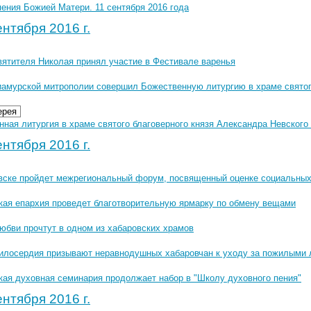
ения Божией Матери. 11 сентября 2016 года
нтября 2016 г.
вятителя Николая принял участие в Фестивале варенья
иамурской митрополии совершил Божественную литургию в храме святог
ерея
ная литургия в храме святого благоверного князя Александра Невского 1
нтября 2016 г.
вске пройдет межрегиональный форум, посвященный оценке социальных
кая епархия проведет благотворительную ярмарку по обмену вещами
юбви прочтут в одном из хабаровских храмов
илосердия призывают неравнодушных хабаровчан к уходу за пожилыми
кая духовная семинария продолжает набор в "Школу духовного пения"
нтября 2016 г.