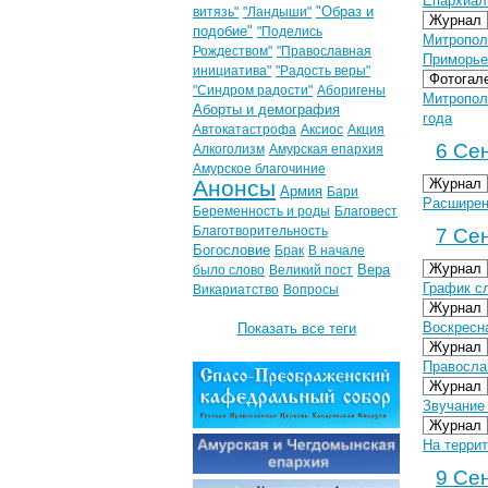
Епархиал
"Образ и
витязь"
"Ландыши"
Журнал
подобие"
"Поделись
Митропол
Рождеством"
"Православная
Приморье
инициатива"
"Радость веры"
Фотогал
"Синдром радости"
Аборигены
Митропол
Аборты и демография
года
Автокатастрофа
Аксиос
Акция
6 Сен
Алкоголизм
Амурская епархия
Амурское благочиние
Анонсы
Журнал
Армия
Бари
Расширен
Беременность и роды
Благовест
Благотворительность
7 Сен
Богословие
Брак
В начале
Журнал
Вера
было слово
Великий пост
График с
Викариатство
Вопросы
Журнал
Воскресна
Показать все теги
Журнал
Правосла
Журнал
Звучание
Журнал
На терри
9 Сен