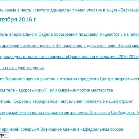
ь храма в честь «святого адмирала» принял участие в акции «Бескозыр
тября 2016 г.
тель епархиального Отдела образования поздравил лицеистов с начало
 архиерей возложил цветы к Вечному огню в день окончания Второй ми
ждународного грантового конкурса «Православная инициатива 2016-2017
 на реке: уже традиция
ит Владимир принял участие в открытии городского Центра патриотичес
ом теле - здоровый дух!", или смирение против мастерства
нтьев: "Борьба с терроризмом - актуальная проблема в нашей стране"
иамурской митрополии поздравил митрополита Вятского и Слободского 
и
 архиерей совершил Всенощное бдение в кафедральном соборе
ерея