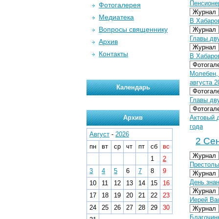
Пенсионе
Фотогалерея
Журнал
Медиатека
В Хабаро
Вопросы священнику
Журнал
Главы дв
Архив
Журнал
Контакты
В Хабаро
Фотогал
Молебен,
августа 20
Календарь
Фотогал
Главы дв
Фотогал
Архив
Актовый д
года
Август
-
2026
2 Сен
пн
вт
ср
чт
пт
сб
вс
Журнал
1
2
Престоль
3
4
5
6
7
8
9
Журнал
День знан
10
11
12
13
14
15
16
Журнал
17
18
19
20
21
22
23
Иерей Вас
24
25
26
27
28
29
30
Журнал
Благочин