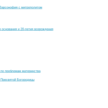
 Варсонофия с митрополитом
я основания и 20-летия возрождения
е по проблемам материнства
ы Пресвятой Богородицы