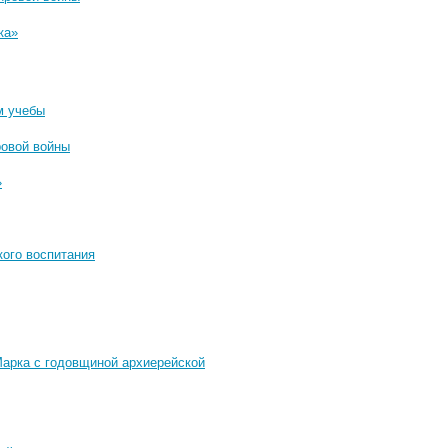
ка»
м учебы
ровой войны
»
кого воспитания
Марка с годовщиной архиерейской