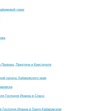
рафимовой горке
»
кова
 Пророка, Предтечи и Крестителя
ной палаты Хабаровского края
баровска
еля Господня Иоанна в Спасо-
ля Господня Иоанна в Градо-Хабаровском