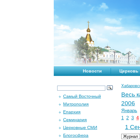
Новости
Церковь
Хабаровс
Весь 
Самый Восточный
2006
Митрополия
Январь
Епархия
1
2
3
4
Семинария
1 Сен
Церковные СМИ
Блогосфера
Журнал