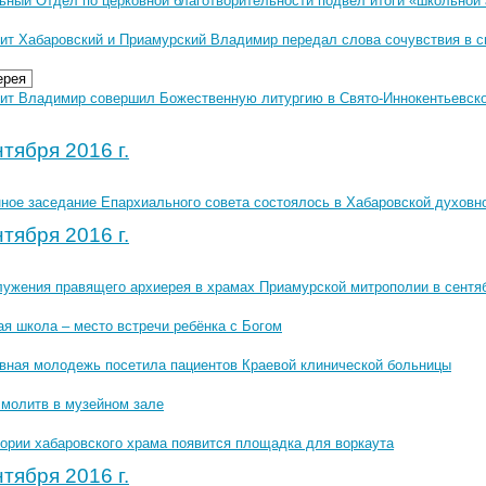
ьный Отдел по церковной благотворительности подвел итоги «школьной 
ит Хабаровский и Приамурский Владимир передал слова сочувствия в с
ерея
ит Владимир совершил Божественную литургию в Свято-Иннокентьевском
тября 2016 г.
ное заседание Епархиального совета состоялось в Хабаровской духовн
тября 2016 г.
лужения правящего архиерея в храмах Приамурской митрополии в сентя
я школа – место встречи ребёнка с Богом
вная молодежь посетила пациентов Краевой клинической больницы
 молитв в музейном зале
тории хабаровского храма появится площадка для воркаута
тября 2016 г.