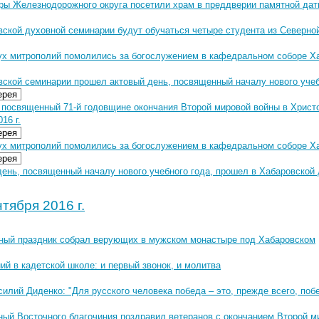
ры Железнодорожного округа посетили храм в преддверии памятной да
вской духовной семинарии будут обучаться четыре студента из Северно
ух митрополий помолились за богослужением в кафедральном соборе Х
вской семинарии прошел актовый день, посвященный началу нового учеб
ерея
 посвященный 71-й годовщине окончания Второй мировой войны в Христ
16 г.
ерея
ух митрополий помолились за богослужением в кафедральном соборе Хаб
ерея
ень, посвященный началу нового учебного года, прошел в Хабаровской 
тября 2016 г.
ный праздник собрал верующих в мужском монастыре под Хабаровском
ий в кадетской школе: и первый звонок, и молитва
илий Диденко: "Для русского человека победа – это, прежде всего, поб
ный Восточного благочиния поздравил ветеранов с окончанием Второй м