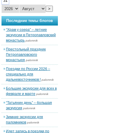
31
>
Последние темы блогов
“Храм у озера” – летние
экскурсии в Петропавловский
монастырь
palomnik
Престольный праздник
Петропавловского
монастыря
palomnik
Поездки по России 2026 –
специально для
дальневосточников !
palomnik
Большие экскурсии для всех в
феврале и марте
palomnik
“Татьянин день” – большая
экскурсия
palomnik
Зимние экскурсии для
паломников
palomnik
Идет запись в поездки по