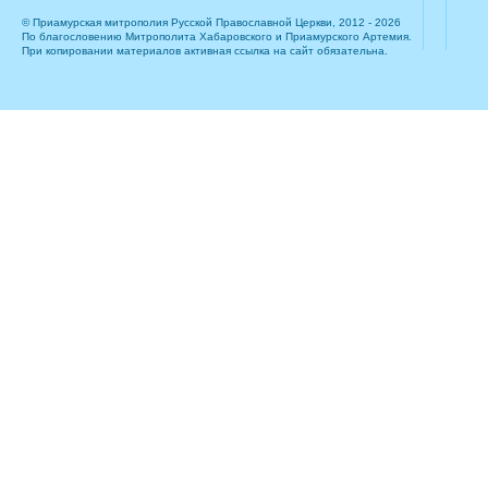
© Приамурская митрополия Русской Православной Церкви, 2012 - 2026
По благословению Митрополита Хабаровского и Приамурского Артемия.
При копировании материалов активная ссылка на сайт обязательна.