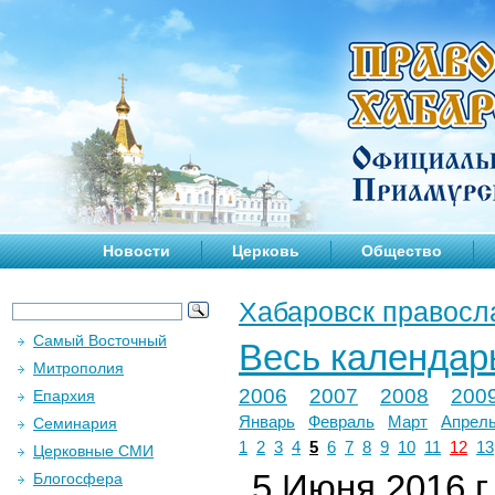
Новости
Церковь
Общество
Хабаровск правосл
Самый Восточный
Весь календар
Митрополия
2006
2007
2008
200
Епархия
Январь
Февраль
Март
Апрел
Семинария
1
2
3
4
5
6
7
8
9
10
11
12
13
Церковные СМИ
5 Июня 2016 г.
Блогосфера