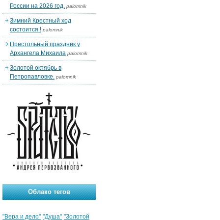
России на 2026 год.
palomnik
Зимний Крестный ход
состоится !
palomnik
Престольный праздник у
Архангела Михаила
palomnik
Золотой октябрь в
Петропавловке.
palomnik
Облако тегов
"Вера и дело"
"Душа"
"Золотой