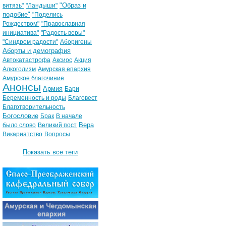
"Образ и
витязь"
"Ландыши"
подобие"
"Поделись
Рождеством"
"Православная
инициатива"
"Радость веры"
"Синдром радости"
Аборигены
Аборты и демография
Автокатастрофа
Аксиос
Акция
Алкоголизм
Амурская епархия
Амурское благочиние
Анонсы
Армия
Бари
Беременность и роды
Благовест
Благотворительность
Богословие
Брак
В начале
Вера
было слово
Великий пост
Викариатство
Вопросы
Показать все теги