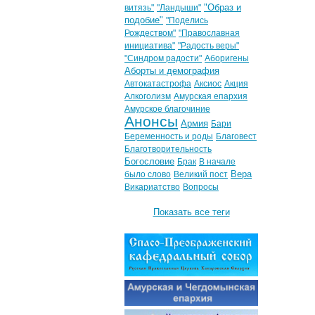
"Образ и
витязь"
"Ландыши"
подобие"
"Поделись
Рождеством"
"Православная
инициатива"
"Радость веры"
"Синдром радости"
Аборигены
Аборты и демография
Автокатастрофа
Аксиос
Акция
Алкоголизм
Амурская епархия
Амурское благочиние
Анонсы
Армия
Бари
Беременность и роды
Благовест
Благотворительность
Богословие
Брак
В начале
Вера
было слово
Великий пост
Викариатство
Вопросы
Показать все теги