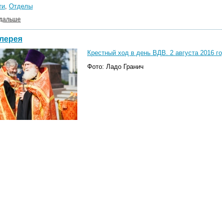
ти
,
Отделы
 дальше
лерея
Крестный ход в день ВДВ. 2 августа 2016 г
Фото: Ладо Гранич