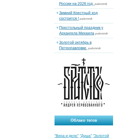
России на 2026 год.
palomnik
Зимний Крестный ход
состоится !
palomnik
Престольный праздник у
Архангела Михаила
palomnik
Золотой октябрь в
Петропавловке.
palomnik
Облако тегов
"Вера и дело"
"Душа"
"Золотой