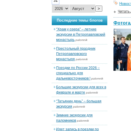
31
Новос
>
Читать
Последние темы блогов
Фотога
“Храм у озера” – летние
экскурсии в Петропавловский
монастырь
palomnik
Престольный праздник
Петропавловского
монастыря
palomnik
Поездки по России 2026 –
специально для
дальневосточников !
palomnik
Большие экскурсии для всех в
феврале и марте
palomnik
“Татьянин день” – большая
экскурсия
palomnik
Зимние экскурсии для
паломников
palomnik
Идет запись в поездки по