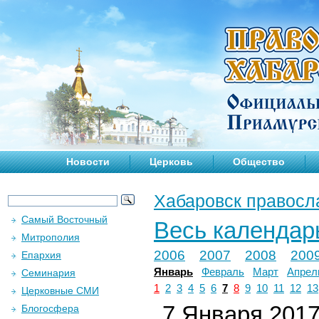
Новости
Церковь
Общество
Хабаровск правосл
Самый Восточный
Весь календар
Митрополия
2006
2007
2008
200
Епархия
Январь
Февраль
Март
Апрел
Семинария
1
2
3
4
5
6
7
8
9
10
11
12
13
Церковные СМИ
7 Января 2017 
Блогосфера