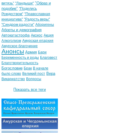
"Образ и
витязь"
"Ландыши"
подобие"
"Поделись
Рождеством"
"Православная
инициатива"
"Радость веры"
"Синдром радости"
Аборигены
Аборты и демография
Автокатастрофа
Аксиос
Акция
Алкоголизм
Амурская епархия
Амурское благочиние
Анонсы
Армия
Бари
Беременность и роды
Благовест
Благотворительность
Богословие
Брак
В начале
Вера
было слово
Великий пост
Викариатство
Вопросы
Показать все теги