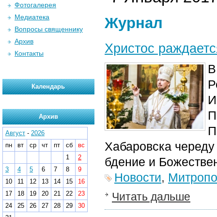
Фотогалерея
Медиатека
Журнал
Вопросы священнику
Архив
Христос раждаетс
Контакты
В
Р
Календарь
И
П
Архив
П
Август
-
2026
Хабаровска череду
пн
вт
ср
чт
пт
сб
вс
1
2
бдение и Божестве
3
4
5
6
7
8
9
Новости
,
Митропо
10
11
12
13
14
15
16
17
18
19
20
21
22
23
Читать дальше
24
25
26
27
28
29
30