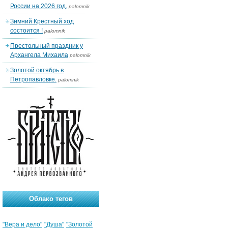
России на 2026 год.
palomnik
Зимний Крестный ход
состоится !
palomnik
Престольный праздник у
Архангела Михаила
palomnik
Золотой октябрь в
Петропавловке.
palomnik
Облако тегов
"Вера и дело"
"Душа"
"Золотой