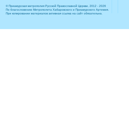
© Приамурская митрополия Русской Православной Церкви, 2012 - 2026
По благословению Митрополита Хабаровского и Приамурского Артемия.
При копировании материалов активная ссылка на сайт обязательна.