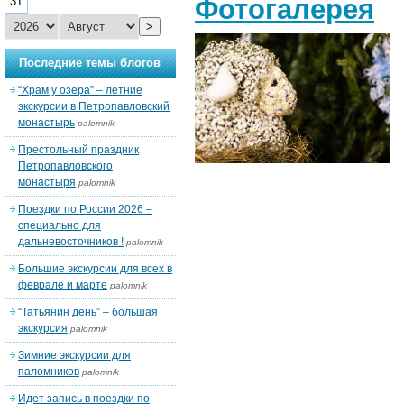
Фотогалерея
31
>
Последние темы блогов
“Храм у озера” – летние
экскурсии в Петропавловский
монастырь
palomnik
Престольный праздник
Петропавловского
монастыря
palomnik
Поездки по России 2026 –
специально для
дальневосточников !
palomnik
Большие экскурсии для всех в
феврале и марте
palomnik
“Татьянин день” – большая
экскурсия
palomnik
Зимние экскурсии для
паломников
palomnik
Идет запись в поездки по