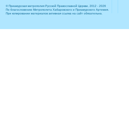
© Приамурская митрополия Русской Православной Церкви, 2012 - 2026
По благословению Митрополита Хабаровского и Приамурского Артемия.
При копировании материалов активная ссылка на сайт обязательна.