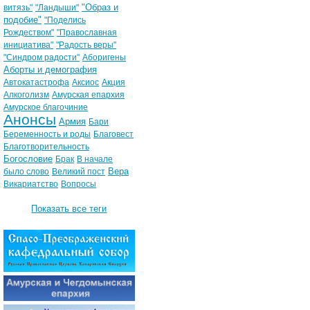
"Образ и
витязь"
"Ландыши"
подобие"
"Поделись
Рождеством"
"Православная
инициатива"
"Радость веры"
"Синдром радости"
Аборигены
Аборты и демография
Автокатастрофа
Аксиос
Акция
Алкоголизм
Амурская епархия
Амурское благочиние
Анонсы
Армия
Бари
Беременность и роды
Благовест
Благотворительность
Богословие
Брак
В начале
Вера
было слово
Великий пост
Викариатство
Вопросы
Показать все теги