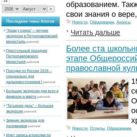
31
образованием. Такж
>
свои знания о вере
Последние темы блогов
Новости
,
Образование
,
Анонсы
“Храм у озера” – летние
Читать дальше
экскурсии в Петропавловский
монастырь
palomnik
Более ста школьн
Престольный праздник
этапе Общеросси
Петропавловского
монастыря
palomnik
православной кул
Поездки по России 2026 –
специально для
1
дальневосточников !
palomnik
с
Большие экскурсии для всех в
феврале и марте
palomnik
О
“Татьянин день” – большая
о
экскурсия
palomnik
х
Зимние экскурсии для
паломников
palomnik
Новости
,
Отделы
,
Образование
Идет запись в поездки по