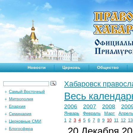
Новости
Церковь
Общество
Хабаровск правосл
Самый Восточный
Весь календар
Митрополия
2006
2007
2008
200
Епархия
Январь
Февраль
Март
Апрел
Семинария
1
2
3
4
5
6
7
8
9
10
11
12
13
Церковные СМИ
20 Декабря 201
Блогосфера