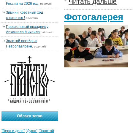
Читать дальше
России на 2026 год.
palomnik
Зимний Крестный ход
Фотогалерея
состоится !
palomnik
Престольный праздник у
Архангела Михаила
palomnik
Золотой октябрь в
Петропавловке.
palomnik
Облако тегов
"Вера и дело"
"Душа"
"Золотой