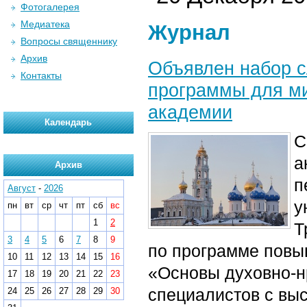
Фотогалерея
Медиатека
Журнал
Вопросы священнику
Архив
Объявлен набор с
Контакты
программы для ми
академии
Календарь
С
а
Архив
п
Август
-
2026
у
пн
вт
ср
чт
пт
сб
вс
1
2
Т
3
4
5
6
7
8
9
по программе повы
10
11
12
13
14
15
16
«Основы духовно-нр
17
18
19
20
21
22
23
специалистов с в
24
25
26
27
28
29
30