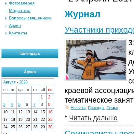
Фотогалерея
Медиатека
Журнал
Вопросы священнику
Архив
Участники приход
Контакты
3
к
Календарь
д
У
Архив
с
Август
-
2026
краевой ассоциаци
пн
вт
ср
чт
пт
сб
вс
1
2
тематическое занят
3
4
5
6
7
8
9
Новости
,
Приходы
,
Семья
10
11
12
13
14
15
16
Читать дальше
17
18
19
20
21
22
23
24
25
26
27
28
29
30
Семинаристы посе