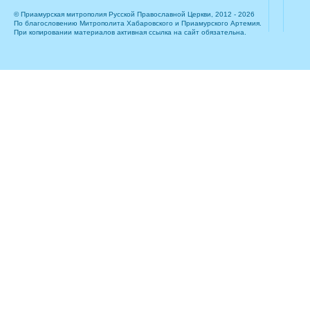
© Приамурская митрополия Русской Православной Церкви, 2012 - 2026
По благословению Митрополита Хабаровского и Приамурского Артемия.
При копировании материалов активная ссылка на сайт обязательна.