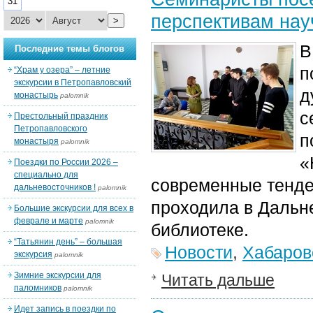
31
перспективам нау
>
В
Последние темы блогов
п
“Храм у озера” – летние
экскурсии в Петропавловский
д
монастырь
palomnik
с
Престольный праздник
Петропавловского
п
монастыря
palomnik
«
Поездки по России 2026 –
специально для
современные тенде
дальневосточников !
palomnik
проходила в Дальн
Большие экскурсии для всех в
феврале и марте
palomnik
библиотеке.
“Татьянин день” – большая
Новости
,
Хабаров
экскурсия
palomnik
Зимние экскурсии для
Читать дальше
паломников
palomnik
Идет запись в поездки по