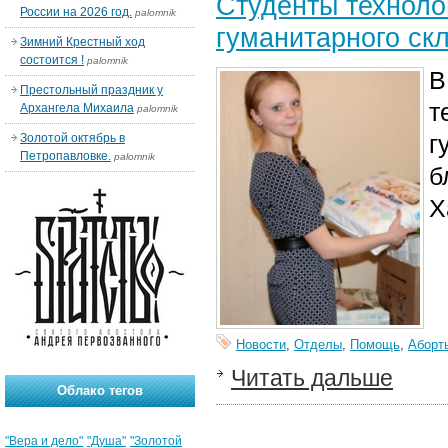
Студенты техноло
России на 2026 год.
palomnik
гуманитарного ск
Зимний Крестный ход
состоится !
palomnik
В
Престольный праздник у
т
Архангела Михаила
palomnik
г
Золотой октябрь в
Петропавловке.
palomnik
б
Х
Новости
,
Отделы
,
Помощь
,
Аборт
Читать дальше
Облако тегов
"Вера и дело"
"Душа"
"Золотой