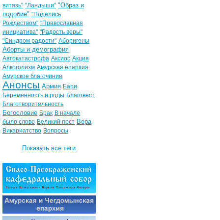
"Образ и
витязь"
"Ландыши"
подобие"
"Поделись
Рождеством"
"Православная
инициатива"
"Радость веры"
"Синдром радости"
Аборигены
Аборты и демография
Автокатастрофа
Аксиос
Акция
Алкоголизм
Амурская епархия
Амурское благочиние
Анонсы
Армия
Бари
Беременность и роды
Благовест
Благотворительность
Богословие
Брак
В начале
Вера
было слово
Великий пост
Викариатство
Вопросы
Показать все теги