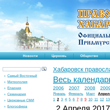
Новости
Церковь
Общество
Хабаровск правосл
Самый Восточный
Весь календар
Митрополия
2006
2007
2008
200
Епархия
Январь
Февраль
Март
Апрел
Семинария
1
2
3
4
5
6
7
8
9
10
11
12
13
Церковные СМИ
2 Апреля 2017 
Блогосфера