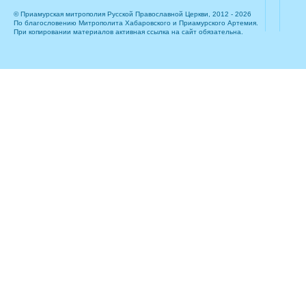
© Приамурская митрополия Русской Православной Церкви, 2012 - 2026
По благословению Митрополита Хабаровского и Приамурского Артемия.
При копировании материалов активная ссылка на сайт обязательна.