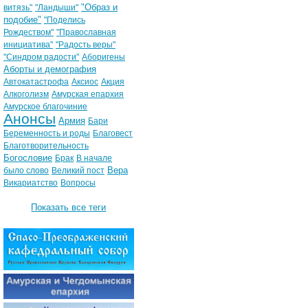
"Образ и
витязь"
"Ландыши"
подобие"
"Поделись
Рождеством"
"Православная
инициатива"
"Радость веры"
"Синдром радости"
Аборигены
Аборты и демография
Автокатастрофа
Аксиос
Акция
Алкоголизм
Амурская епархия
Амурское благочиние
Анонсы
Армия
Бари
Беременность и роды
Благовест
Благотворительность
Богословие
Брак
В начале
Вера
было слово
Великий пост
Викариатство
Вопросы
Показать все теги