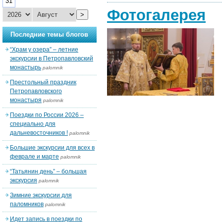
31
Фотогалерея
>
Последние темы блогов
“Храм у озера” – летние
экскурсии в Петропавловский
монастырь
palomnik
Престольный праздник
Петропавловского
монастыря
palomnik
Поездки по России 2026 –
специально для
дальневосточников !
palomnik
Большие экскурсии для всех в
феврале и марте
palomnik
“Татьянин день” – большая
экскурсия
palomnik
Зимние экскурсии для
паломников
palomnik
Идет запись в поездки по