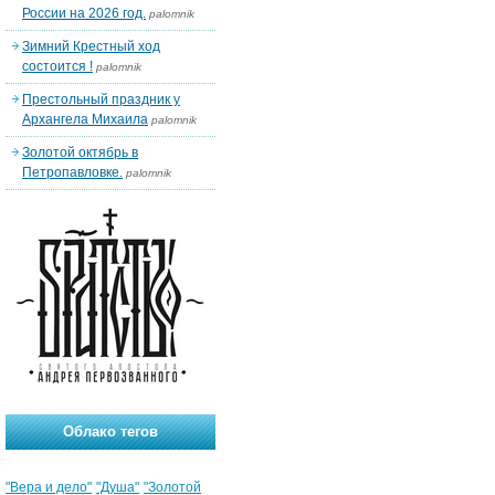
России на 2026 год.
palomnik
Зимний Крестный ход
состоится !
palomnik
Престольный праздник у
Архангела Михаила
palomnik
Золотой октябрь в
Петропавловке.
palomnik
Облако тегов
"Вера и дело"
"Душа"
"Золотой