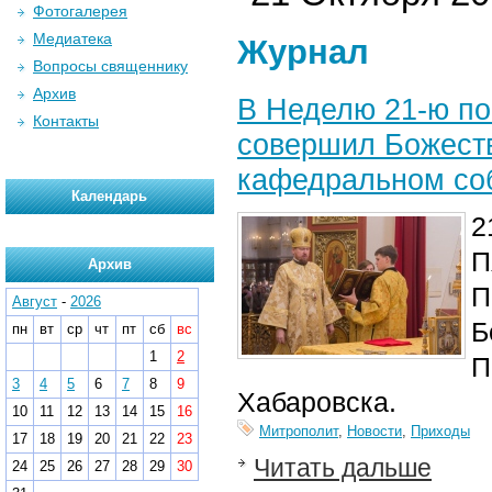
Фотогалерея
Медиатека
Журнал
Вопросы священнику
Архив
В Неделю 21-ю по
Контакты
совершил Божест
кафедральном со
Календарь
2
П
Архив
П
Август
-
2026
Б
пн
вт
ср
чт
пт
сб
вс
1
2
П
3
4
5
6
7
8
9
Хабаровска.
10
11
12
13
14
15
16
Митрополит
,
Новости
,
Приходы
17
18
19
20
21
22
23
Читать дальше
24
25
26
27
28
29
30