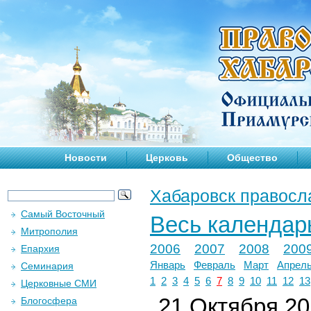
Новости
Церковь
Общество
Хабаровск правосл
Самый Восточный
Весь календар
Митрополия
2006
2007
2008
200
Епархия
Январь
Февраль
Март
Апрел
Семинария
1
2
3
4
5
6
7
8
9
10
11
12
13
Церковные СМИ
21 Октября 201
Блогосфера