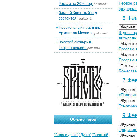
Первое р
России на 2026 год.
palomnik
федераль
Зимний Крестный ход
6 Фев
состоится !
palomnik
Журнал
Престольный праздник у
В день п
Архангела Михаила
palomnik
литургию
Золотой октябрь в
Медиате
Петропавловке.
palomnik
Программ
Медиате
Программ
Фотогал
Божествен
7 Фев
Журнал
«Подарит
Журнал
Тематиче
9 Фев
Облако тегов
Журнал
Традиции
"Вера и дело"
"Душа"
"Золотой
Журнал