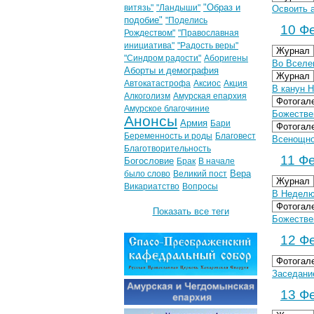
"Образ и
витязь"
"Ландыши"
Освоить 
подобие"
"Поделись
10 Фе
Рождеством"
"Православная
инициатива"
"Радость веры"
Журнал
"Синдром радости"
Аборигены
Во Вселе
Аборты и демография
Журнал
Автокатастрофа
Аксиос
Акция
В канун 
Алкоголизм
Амурская епархия
Фотогал
Амурское благочиние
Божестве
Анонсы
Армия
Бари
Фотогал
Беременность и роды
Благовест
Всенощно
Благотворительность
11 Фе
Богословие
Брак
В начале
Вера
было слово
Великий пост
Журнал
Викариатство
Вопросы
В Неделю
Фотогал
Показать все теги
Божестве
12 Фе
Фотогал
Заседани
13 Фе