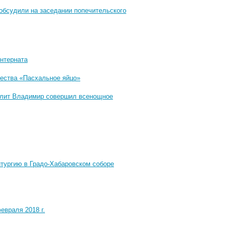
обсудили на заседании попечительского
нтерната
чества «Пасхальное яйцо»
полит Владимир совершил всенощное
тургию в Градо-Хабаровском соборе
евраля 2018 г.