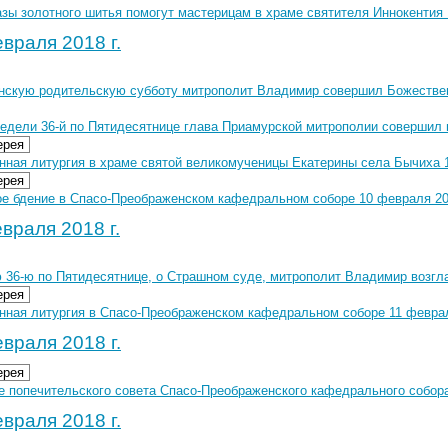
азы золотного шитья помогут мастерицам в храме святителя Иннокентия 
враля 2018 г.
нскую родительскую субботу митрополит Владимир совершил Божестве
Недели 36-й по Пятидесятнице глава Приамурской митрополии совершил
ерея
нная литургия в храме святой великомученицы Екатерины села Бычиха 1
ерея
е бдение в Спасо-Преображенском кафедральном соборе 10 февраля 201
враля 2018 г.
 36-ю по Пятидесятнице, о Страшном суде, митрополит Владимир возг
ерея
нная литургия в Спасо-Преображенском кафедральном соборе 11 феврал
враля 2018 г.
ерея
е попечительского совета Спасо-Преображенского кафедрального собора
враля 2018 г.