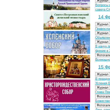
Журнал
Вопросы 
совета С
14 Фе
Журнал
Правосла
Журнал
Объявлен
Журнал
В канун 
бдение в
Фотогал
Всенощно
15 Фе
Журнал
В праздн
Успения 
Журнал
Глава Пр
Фотогал
Божестве
Фотогал
День памя