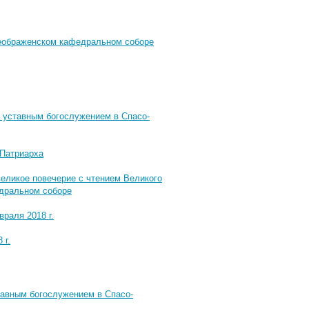
реображенском кафедральном соборе
 уставным богослужением в Спасо-
 Патриарха
еликое повечерие с чтением Великого
едральном соборе
раля 2018 г.
 г.
тавным богослужением в Спасо-