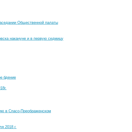
заседании Общественной палаты
вска накануне и в первую седмицу
е бдение
18г.
ию в Спасо-Преображенском
я 2018 г.