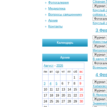
Сборная 
Фотогалерея
Журнал
Медиатека
Круглый 
Вопросы священнику
собора в
Фотогал
Архив
Круглый с
Контакты
3 Фев
Журнал
Известны
Календарь
Журнал
Митропол
Журнал
Архив
В канун 
Фотогал
Август
-
2026
Всенощно
пн
вт
ср
чт
пт
сб
вс
4 Фев
1
2
Журнал
3
4
5
6
7
8
9
Хабаровс
10
11
12
13
14
15
16
Журнал
В Неделю
17
18
19
20
21
22
23
Журнал
24
25
26
27
28
29
30
Знаменит