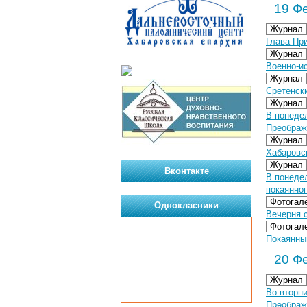
19 Фе
Журнал
Глава Пр
Журнал
Военно-и
Журнал
Сретенск
Журнал
В понеде
Преображ
Журнал
Хабаровск
Журнал
Вконтакте
В понеде
покаянно
Фотогал
Однокласники
Вечерня 
Фотогал
Покаянны
20 Фе
Журнал
Во вторн
Преображ