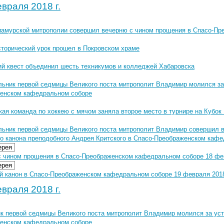
враля 2018 г.
иамурской митрополии совершил вечерню с чином прощения в Спасо-П
сторический урок прошел в Покровском храме
ий квест объединил шесть техникумов и колледжей Хабаровска
льник первой седмицы Великого поста митрополит Владимир молился за
енском кафедральном соборе
ая команда по хоккею с мячом заняла второе место в турнире на Кубок
льник первой седмицы Великого поста митрополит Владимир совершил в
го канона преподобного Андрея Критского в Спасо-Преображенском каф
ерея
с чином прощения в Спасо-Преображенском кафедральном соборе 18 фев
ерея
й канон в Спасо-Преображенском кафедральном соборе 19 февраля 2018
враля 2018 г.
ик первой седмицы Великого поста митрополит Владимир молился за ус
енском кафедральном соборе