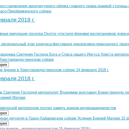
восстановления архитектурного облика главного храма краевой столицы 
пасо-Преображенского собора
враля 2018 г.
вные верующие поселка Охотск угостили блинами воспитанников дома-и
 региональный этап конкурса-фестиваля декоративно-прикладного твор
праздника Сретения Господа Бога и Спаса нашего Иисуса Христа митро
 Христорождественском соборе
ерея
е бдение в Христорождественском соборе 14 февраля 2018 г.
враля 2018 г.
ик Сретения Господня митрополит Владимир возглавил Божественную ли
Божией Матери
иамурской митрополии почтил память воинов-интернационалистов
ерея
нная литургия в Градо-Хабаровском соборе Успения Божией Матери 15 ф
ерея
ти воинов - интернационалистов 15 февраля 2018 г.