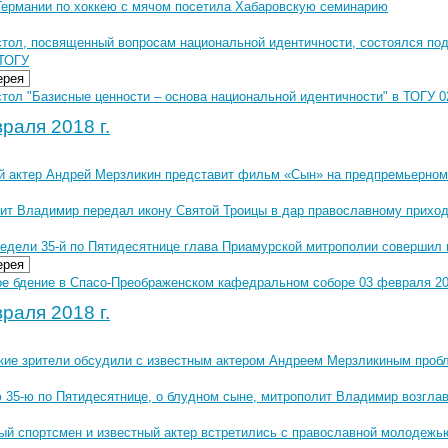
Германии по хоккею с мячом посетила Хабаровскую семинарию
стол, посвященный вопросам национальной идентичности, состоялся под
 ТОГУ
ерея
тол "Базисные ценности – основа национальной идентичности" в ТОГУ 0
раля 2018 г.
й актер Андрей Мерзликин представит фильм «Сын» на предпремьерном
ит Владимир передал икону Святой Троицы в дар православному приход
Недели 35-й по Пятидесятнице глава Приамурской митрополии совершил
ерея
е бдение в Спасо-Преображенском кафедральном соборе 03 февраля 201
раля 2018 г.
кие зрители обсудили с известным актером Андреем Мерзликиным проб
 35-ю по Пятидесятнице, о блудном сыне, митрополит Владимир возгла
ый спортсмен и известный актер встретились с православной молодежь