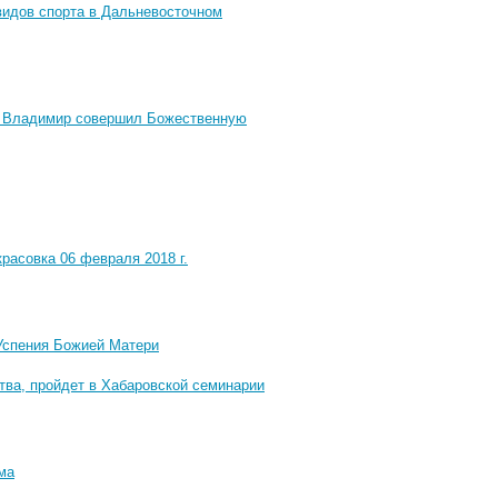
видов спорта в Дальневосточном
ит Владимир совершил Божественную
расовка 06 февраля 2018 г.
Успения Божией Матери
тва, пройдет в Хабаровской семинарии
ма