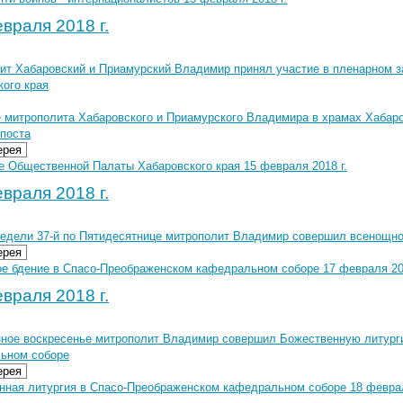
враля 2018 г.
ит Хабаровский и Приамурский Владимир принял участие в пленарном 
кого края
 митрополита Хабаровского и Приамурского Владимира в храмах Хабаро
 поста
ерея
е Общественной Палаты Хабаровского края 15 февраля 2018 г.
враля 2018 г.
Недели 37-й по Пятидесятнице митрополит Владимир совершил всенощно
ерея
е бдение в Спасо-Преображенском кафедральном соборе 17 февраля 20
враля 2018 г.
ное воскресенье митрополит Владимир совершил Божественную литург
ьном соборе
ерея
нная литургия в Спасо-Преображенском кафедральном соборе 18 феврал