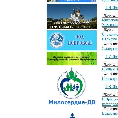
16 Фе
Журнал
Митропол
Хабаровс
Журнал
Служение
Великого
Фотогал
Заседани
17 Фе
Журнал
В канун 
Фотогал
Всенощно
18 Фе
Журнал
В Прощен
кафедрал
Фотогал
Божестве