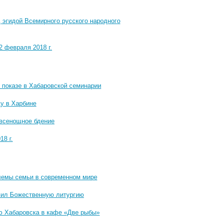
 эгидой Всемирного русского народного
2 февраля 2018 г.
 показе в Хабаровской семинарии
у в Харбине
 всенощное бдение
8 г.
лемы семьи в современном мире
вил Божественную литургию
ю Хабаровска в кафе «Две рыбы»