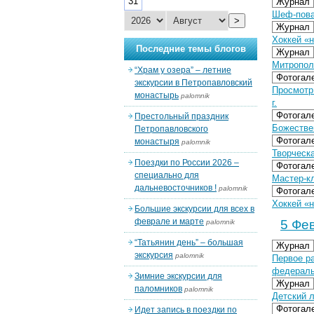
31
Журнал
Шеф-пова
>
Журнал
Хоккей «
Последние темы блогов
Журнал
Митропол
“Храм у озера” – летние
Фотогал
экскурсии в Петропавловский
Просмотр
монастырь
palomnik
г.
Фотогал
Престольный праздник
Божестве
Петропавловского
Фотогал
монастыря
palomnik
Творческ
Поездки по России 2026 –
Фотогал
специально для
Мастер-к
дальневосточников !
palomnik
Фотогал
Хоккей «н
Большие экскурсии для всех в
феврале и марте
5 Фев
palomnik
“Татьянин день” – большая
Журнал
экскурсия
palomnik
Первое р
федераль
Зимние экскурсии для
Журнал
паломников
palomnik
Детский л
Фотогал
Идет запись в поездки по