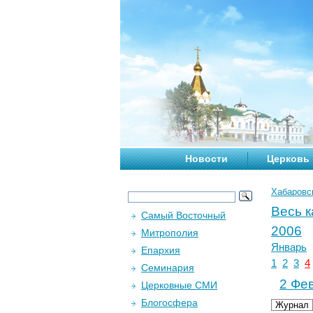
Новости
Церковь
Хабаровс
Весь 
Самый Восточный
2006
Митрополия
Январь
Епархия
1
2
3
4
Семинария
2 Фев
Церковные СМИ
Блогосфера
Журнал