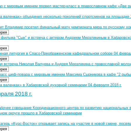
р с мировым именем провел мастер-класс в православном кафе «Две 
на валенках» объединил несколько поколений спортсменов на площадке
ит Владимир посетил финальный матч чемпионата мира по русскому хо
ерея
 фильма "Сын" и встреча с актером Андреем Мерзликиным в Хабаровско
ерея
нная литургия в Спасо-Преображенском кафедральном соборе 04 феврал
ерея
ая встреча Николая Валуева и Андрея Мерзликина с православной моло
ерея
ласс шеф-повара с мировым именем Максима Сырникова в кафе "2 рыбы"
ерея
а валенках» в Хабаровской духовной семинарии 04 февраля 2018 г.
раля 2018 г.
абочее совещание Координационного центра по развитию национальных 
ном округе прошло в Хабаровской семинарии
агерь «Курс-Восток» открывает запись на участие в новой смене, посв
ерея