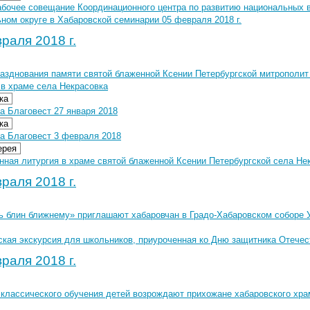
абочее совещание Координационного центра по развитию национальных 
ном округе в Хабаровской семинарии 05 февраля 2018 г.
раля 2018 г.
разднования памяти святой блаженной Ксении Петербургской митропол
 в храме села Некрасовка
ка
а Благовест 27 января 2018
ка
а Благовест 3 февраля 2018
ерея
ная литургия в храме святой блаженной Ксении Петербургской села Нек
раля 2018 г.
ь блин ближнему» приглашают хабаровчан в Градо-Хабаровском соборе 
ская экскурсия для школьников, приуроченная ко Дню защитника Отечес
раля 2018 г.
 классического обучения детей возрождают прихожане хабаровского хра