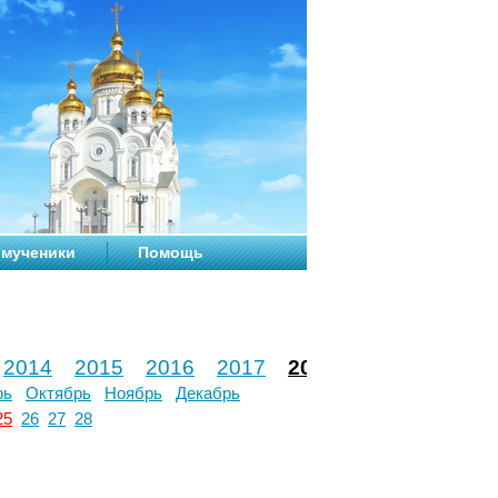
мученики
Помощь
2014
2015
2016
2017
2018
2019
2020
рь
Октябрь
Ноябрь
Декабрь
25
26
27
28