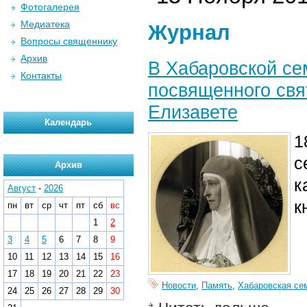
Фотогалерея
Медиатека
Журнал
Вопросы священнику
Архив
В Хабаровской се
Контакты
посвященного свя
Елизавете
Календарь
1
с
Архив
к
Август
-
2026
к
пн
вт
ср
чт
пт
сб
вс
1
2
3
4
5
6
7
8
9
10
11
12
13
14
15
16
17
18
19
20
21
22
23
Новости
,
Память
,
Хабаровская се
24
25
26
27
28
29
30