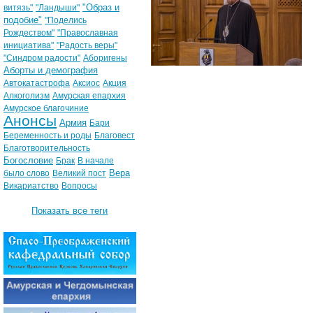
"Образ и
витязь"
"Ландыши"
подобие"
"Поделись
Рождеством"
"Православная
инициатива"
"Радость веры"
"Синдром радости"
Аборигены
Аборты и демография
Автокатастрофа
Аксиос
Акция
Алкоголизм
Амурская епархия
Амурское благочиние
Анонсы
Армия
Бари
Беременность и роды
Благовест
Благотворительность
Богословие
Брак
В начале
Вера
было слово
Великий пост
Викариатство
Вопросы
Показать все теги