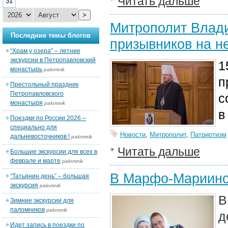
Читать дальше
31
>
Митрополит Влади
Последние темы блогов
призывников на н
“Храм у озера” – летние
экскурсии в Петропавловский
1
монастырь
palomnik
п
Престольный праздник
Петропавловского
с
монастыря
palomnik
в
Поездки по России 2026 –
специально для
Новости
,
Митрополит
,
Патриотизм
дальневосточников !
palomnik
Читать дальше
Большие экскурсии для всех в
феврале и марте
palomnik
В Марфо-Мариинс
“Татьянин день” – большая
экскурсия
palomnik
Зимние экскурсии для
паломников
palomnik
д
Идет запись в поездки по