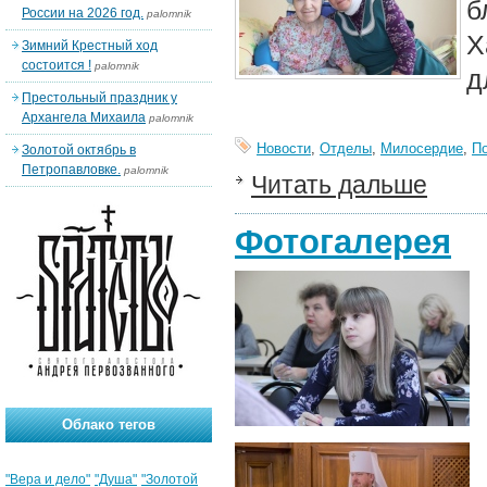
б
России на 2026 год.
palomnik
Х
Зимний Крестный ход
состоится !
palomnik
д
Престольный праздник у
Архангела Михаила
palomnik
Новости
,
Отделы
,
Милосердие
,
П
Золотой октябрь в
Петропавловке.
palomnik
Читать дальше
Фотогалерея
Облако тегов
"Вера и дело"
"Душа"
"Золотой