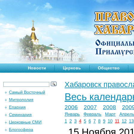
Новости
Церковь
Общество
Хабаровск правосл
Самый Восточный
Весь календар
Митрополия
2006
2007
2008
200
Епархия
Январь
Февраль
Март
Апрел
Семинария
1
2
3
4
5
6
7
8
9
10
11
12
13
Церковные СМИ
15 Ноября 2018
Блогосфера