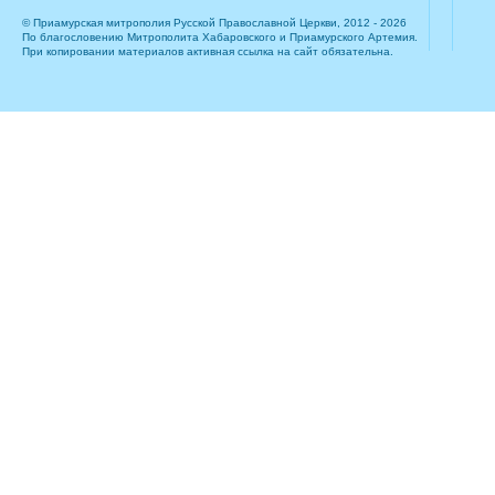
© Приамурская митрополия Русской Православной Церкви, 2012 - 2026
По благословению Митрополита Хабаровского и Приамурского Артемия.
При копировании материалов активная ссылка на сайт обязательна.