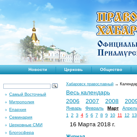
Новости
Церковь
Общество
Хабаровск православный
→
Календа
Весь календарь
Самый Восточный
2006
2007
2008
200
Митрополия
Январь
Февраль
Март
Апрел
Епархия
1
2
3
4
5
6
7
8
9
10
11
12
13
Семинария
16 Марта 2018 г.
Церковные СМИ
Блогосфера
Журнал