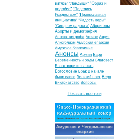
"Образ и
витязь"
"Ландыши"
подобие"
"Поделись
Рождеством"
"Православная
инициатива"
"Радость веры"
"Синдром радости"
Аборигены
Аборты и демография
Автокатастрофа
Аксиос
Акция
Алкоголизм
Амурская епархия
Амурское благочиние
Анонсы
Армия
Бари
Беременность и роды
Благовест
Благотворительность
Богословие
Брак
В начале
Вера
было слово
Великий пост
Викариатство
Вопросы
Показать все теги