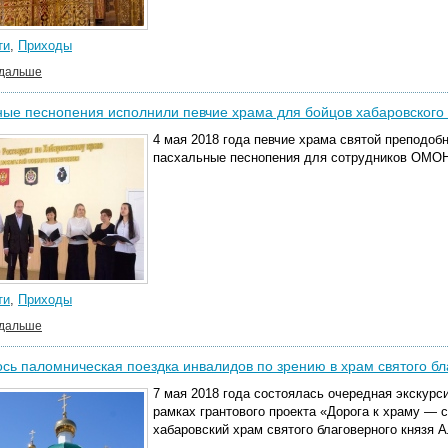
ти
,
Приходы
 дальше
ные песнопения исполнили певчие храма для бойцов хабаровског
4 мая 2018 года певчие храма святой преподо
пасхальные песнопения для сотрудников ОМОН
ти
,
Приходы
 дальше
сь паломническая поездка инвалидов по зрению в храм святого бл
7 мая 2018 года состоялась очередная экскурс
рамках грантового проекта «Дорога к храму — 
хабаровский храм святого благоверного князя 