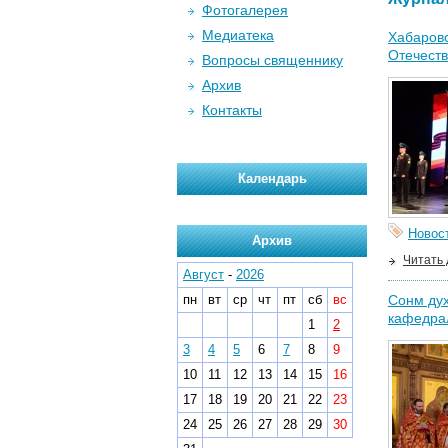
Фотогалерея
Медиатека
Хабаровс
Отечеств
Вопросы священнику
Архив
Контакты
Календарь
Новос
Архив
Читать
Август
-
2026
пн
вт
ср
чт
пт
сб
вс
Сонм дух
кафедра
1
2
3
4
5
6
7
8
9
10
11
12
13
14
15
16
17
18
19
20
21
22
23
24
25
26
27
28
29
30