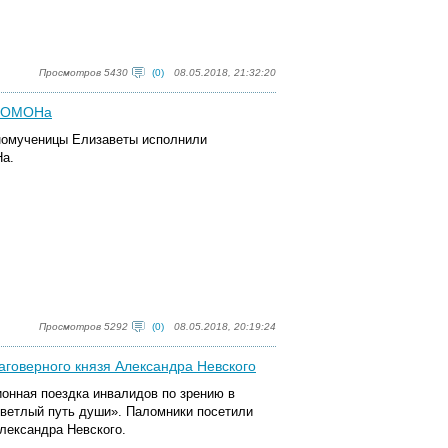
Просмотров 5430
(0)
08.05.2018, 21:32:20
о ОМОНа
бномученицы Елизаветы исполнили
а.
Просмотров 5292
(0)
08.05.2018, 20:19:24
аговерного князя Александра Невского
ионная поездка инвалидов по зрению в
светлый путь души». Паломники посетили
Александра Невского.