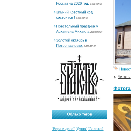
России на 2026 год.
palomnik
Зимний Крестный ход
состоится !
palomnik
Престольный праздник у
Архангела Михаила
palomnik
Золотой октябрь в
Петропавловке.
palomnik
Новос
Читать
Фотога
Облако тегов
"Вера и дело"
"Душа"
"Золотой