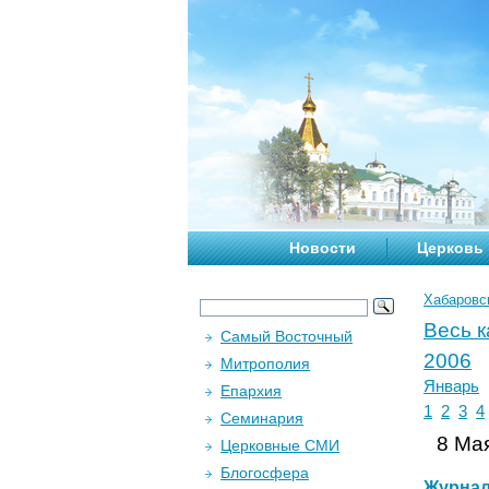
Новости
Церковь
Хабаровс
Весь 
Самый Восточный
2006
Митрополия
Январь
Епархия
1
2
3
4
Семинария
8 Мая
Церковные СМИ
Блогосфера
Журна