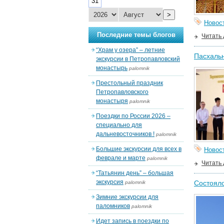
31
>
Новос
Последние темы блогов
Читать
“Храм у озера” – летние
Пасхаль
экскурсии в Петропавловский
монастырь
palomnik
Престольный праздник
Петропавловского
монастыря
palomnik
Поездки по России 2026 –
специально для
дальневосточников !
palomnik
Большие экскурсии для всех в
Новос
феврале и марте
palomnik
Читать
“Татьянин день” – большая
экскурсия
Состояло
palomnik
Зимние экскурсии для
паломников
palomnik
Идет запись в поездки по