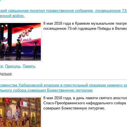
кий священник посетил торжественное собрание, посвященное 73
енной войне.
8 мая 2018 года в Краевом музыкальном театре
посвященное 73-ой годовщине Победы в Велико
ти
,
Приходы
,
Память
 дальше
овенства Хабаровской епархии в престольный праздник нижнего 
льного собора совершил Божественную литургию
8 мая 2018 года, в день памяти святого апосто
Спасо-Преображенского кафедрального собора 
совершил Божественную литургию.