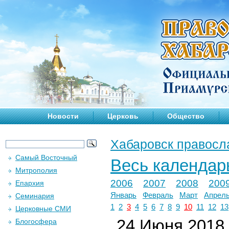
Новости
Церковь
Общество
Хабаровск правосл
Самый Восточный
Весь календар
Митрополия
2006
2007
2008
200
Епархия
Январь
Февраль
Март
Апрел
Семинария
1
2
3
4
5
6
7
8
9
10
11
12
13
Церковные СМИ
24 Июня 2018 
Блогосфера