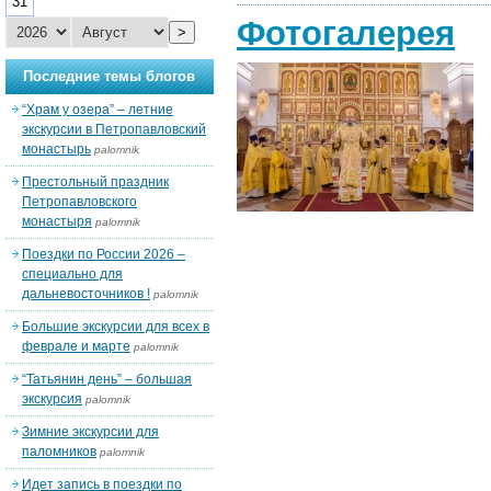
31
Фотогалерея
>
Последние темы блогов
“Храм у озера” – летние
экскурсии в Петропавловский
монастырь
palomnik
Престольный праздник
Петропавловского
монастыря
palomnik
Поездки по России 2026 –
специально для
дальневосточников !
palomnik
Большие экскурсии для всех в
феврале и марте
palomnik
“Татьянин день” – большая
экскурсия
palomnik
Зимние экскурсии для
паломников
palomnik
Идет запись в поездки по