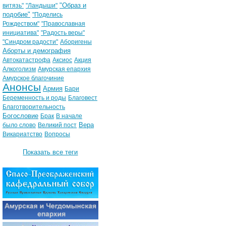
"Образ и
витязь"
"Ландыши"
подобие"
"Поделись
Рождеством"
"Православная
инициатива"
"Радость веры"
"Синдром радости"
Аборигены
Аборты и демография
Автокатастрофа
Аксиос
Акция
Алкоголизм
Амурская епархия
Амурское благочиние
Анонсы
Армия
Бари
Беременность и роды
Благовест
Благотворительность
Богословие
Брак
В начале
Вера
было слово
Великий пост
Викариатство
Вопросы
Показать все теги