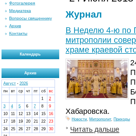
Фотогалерея
Медиатека
Журнал
Вопросы священнику
Архив
В Неделю 4-ю по 
Контакты
митрополии совер
храме краевой ст
Календарь
2
П
Архив
П
Август
-
2026
Б
пн
вт
ср
чт
пт
сб
вс
1
2
П
3
4
5
6
7
8
9
Хабаровска.
10
11
12
13
14
15
16
Новости
,
Митрополит
,
Приходы
17
18
19
20
21
22
23
Читать дальше
24
25
26
27
28
29
30