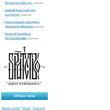
России на 2026 год.
palomnik
Зимний Крестный ход
состоится !
palomnik
Престольный праздник у
Архангела Михаила
palomnik
Золотой октябрь в
Петропавловке.
palomnik
Облако тегов
"Вера и дело"
"Душа"
"Золотой