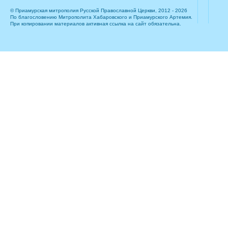
© Приамурская митрополия Русской Православной Церкви, 2012 - 2026
По благословению Митрополита Хабаровского и Приамурского Артемия.
При копировании материалов активная ссылка на сайт обязательна.