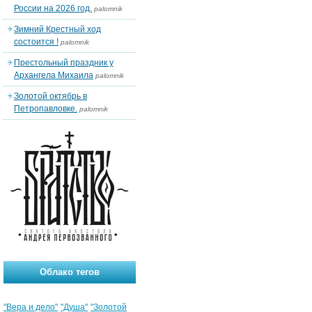
России на 2026 год.
palomnik
Зимний Крестный ход
состоится !
palomnik
Престольный праздник у
Архангела Михаила
palomnik
Золотой октябрь в
Петропавловке.
palomnik
Облако тегов
"Вера и дело"
"Душа"
"Золотой