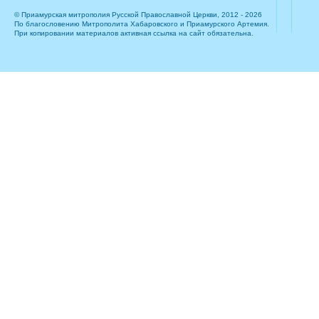
© Приамурская митрополия Русской Православной Церкви, 2012 - 2026
По благословению Митрополита Хабаровского и Приамурского Артемия.
При копировании материалов активная ссылка на сайт обязательна.