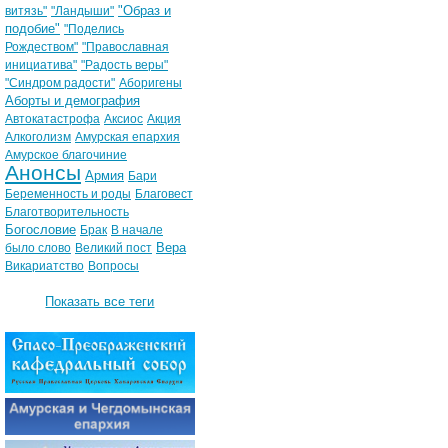
"Образ и
витязь"
"Ландыши"
подобие"
"Поделись
Рождеством"
"Православная
инициатива"
"Радость веры"
"Синдром радости"
Аборигены
Аборты и демография
Автокатастрофа
Аксиос
Акция
Алкоголизм
Амурская епархия
Амурское благочиние
Анонсы
Армия
Бари
Беременность и роды
Благовест
Благотворительность
Богословие
Брак
В начале
Вера
было слово
Великий пост
Викариатство
Вопросы
Показать все теги