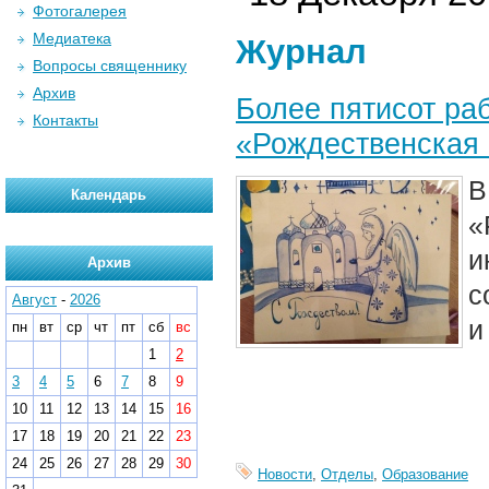
Фотогалерея
Медиатека
Журнал
Вопросы священнику
Архив
Более пятисот раб
Контакты
«Рождественская 
В
Календарь
«
и
Архив
с
Август
-
2026
и
пн
вт
ср
чт
пт
сб
вс
1
2
3
4
5
6
7
8
9
10
11
12
13
14
15
16
17
18
19
20
21
22
23
24
25
26
27
28
29
30
Новости
,
Отделы
,
Образование