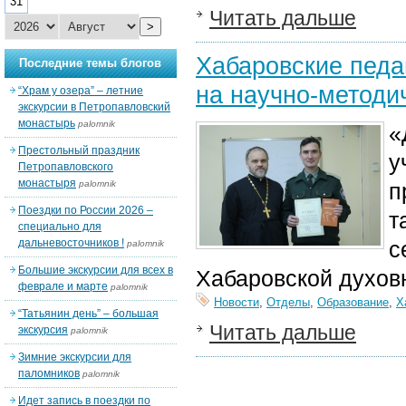
31
Читать дальше
>
Хабаровские педаг
Последние темы блогов
на научно-методи
“Храм у озера” – летние
экскурсии в Петропавловский
монастырь
palomnik
«
Престольный праздник
у
Петропавловского
монастыря
palomnik
п
Поездки по России 2026 –
т
специально для
дальневосточников !
с
palomnik
Большие экскурсии для всех в
Хабаровской духов
феврале и марте
palomnik
Новости
,
Отделы
,
Образование
,
Х
“Татьянин день” – большая
Читать дальше
экскурсия
palomnik
Зимние экскурсии для
паломников
palomnik
Идет запись в поездки по