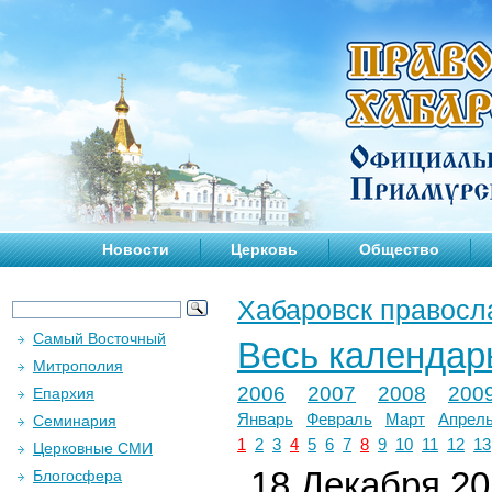
Новости
Церковь
Общество
Хабаровск правосл
Самый Восточный
Весь календар
Митрополия
2006
2007
2008
200
Епархия
Январь
Февраль
Март
Апрел
Семинария
1
2
3
4
5
6
7
8
9
10
11
12
13
Церковные СМИ
18 Декабря 201
Блогосфера