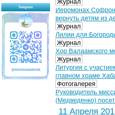
Журнал
Telegram
Иеромонах Софрони
вернуть детям из д
Журнал
Лилии для Богород
Журнал
Хор Валаамского м
Журнал
Литургия с участие
главном храме Хаб
Фотогалерея
Руководитель мисс
(Медведенко) посет
11 Апреля 2019