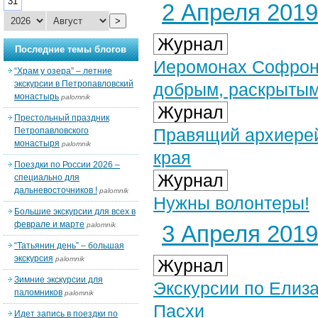
31
2 Апреля 2019 
>
Журнал
Последние темы блогов
Иеромонах Софрони
“Храм у озера” – летние
экскурсии в Петропавловский
добрым, раскрыты
монастырь
palomnik
Журнал
Престольный праздник
Правящий архиерей
Петропавловского
монастыря
palomnik
края
Поездки по России 2026 –
Журнал
специально для
дальневосточников !
palomnik
Нужны волонтеры!
Большие экскурсии для всех в
феврале и марте
palomnik
3 Апреля 2019 
“Татьянин день” – большая
экскурсия
palomnik
Журнал
Зимние экскурсии для
Экскурсии по Елиз
паломников
palomnik
Пасхи
Идет запись в поездки по