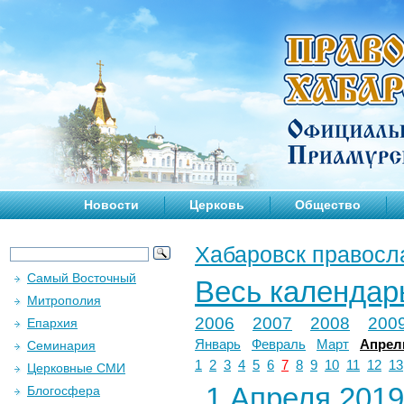
Новости
Церковь
Общество
Хабаровск правосл
Самый Восточный
Весь календар
Митрополия
2006
2007
2008
200
Епархия
Январь
Февраль
Март
Апрел
Семинария
1
2
3
4
5
6
7
8
9
10
11
12
13
Церковные СМИ
1 Апреля 2019 
Блогосфера