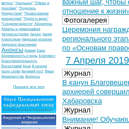
важный шаг, чтобы
"Образ и
витязь"
"Ландыши"
подобие"
"Поделись
отношение к жизни
Рождеством"
"Православная
Фотогалерея
инициатива"
"Радость веры"
"Синдром радости"
Аборигены
Церемония награжд
Аборты и демография
Автокатастрофа
Аксиос
Акция
регионального эта
Алкоголизм
Амурская епархия
Амурское благочиние
по «Основам правос
Анонсы
Армия
Бари
Беременность и роды
Благовест
7 Апреля 2019 
Благотворительность
Богословие
Брак
В начале
Вера
Журнал
было слово
Великий пост
Викариатство
Вопросы
В канун Благовеще
Показать все теги
архиерей совершил
Хабаровска
Журнал
Внимание! Обучающ
Журнал