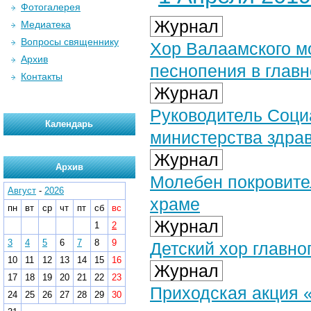
Фотогалерея
Журнал
Медиатека
Вопросы священнику
Хор Валаамского м
Архив
песнопения в глав
Контакты
Журнал
Руководитель Соци
Календарь
министерства здра
Журнал
Архив
Молебен покровите
Август
-
2026
храме
пн
вт
ср
чт
пт
сб
вс
Журнал
1
2
3
4
5
6
7
8
9
Детский хор главно
10
11
12
13
14
15
16
Журнал
17
18
19
20
21
22
23
Приходская акция 
24
25
26
27
28
29
30