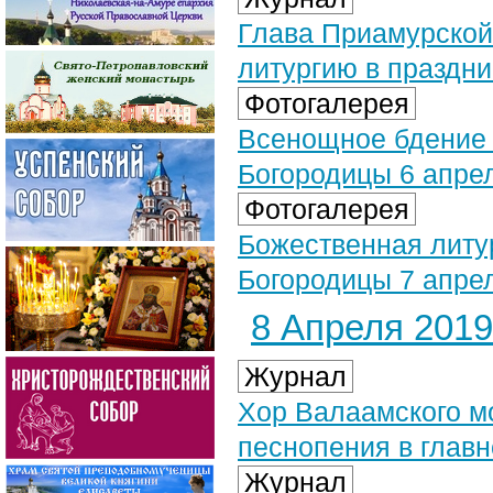
Глава Приамурской
литургию в праздн
Фотогалерея
Всенощное бдение 
Богородицы 6 апрел
Фотогалерея
Божественная литу
Богородицы 7 апрел
8 Апреля 2019 
Журнал
Хор Валаамского м
песнопения в глав
Журнал