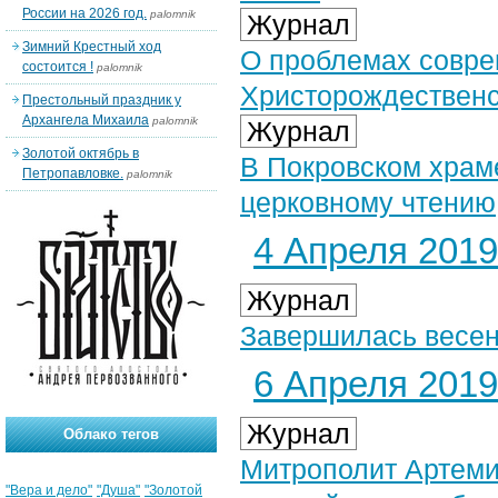
России на 2026 год.
palomnik
Журнал
Зимний Крестный ход
О проблемах совре
состоится !
palomnik
Христорождественс
Престольный праздник у
Архангела Михаила
palomnik
Журнал
Золотой октябрь в
В Покровском храм
Петропавловке.
palomnik
церковному чтению
4 Апреля 2019 
Журнал
Завершилась весен
6 Апреля 2019 
Журнал
Облако тегов
Митрополит Артеми
"Вера и дело"
"Душа"
"Золотой