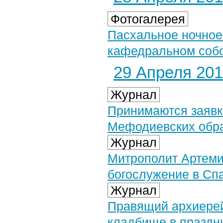
Фотогалерея
Пасхальное ночное
кафедральном собор
29 Апреля 2019
Журнал
Принимаются заявк
Мефодиевских обра
Журнал
Митрополит Артеми
богослужение в Сп
Журнал
Правящий архиерей
кладбище в праздн