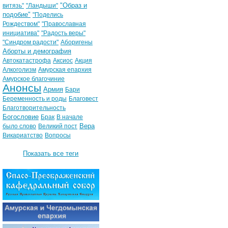
"Образ и
витязь"
"Ландыши"
подобие"
"Поделись
Рождеством"
"Православная
инициатива"
"Радость веры"
"Синдром радости"
Аборигены
Аборты и демография
Автокатастрофа
Аксиос
Акция
Алкоголизм
Амурская епархия
Амурское благочиние
Анонсы
Армия
Бари
Беременность и роды
Благовест
Благотворительность
Богословие
Брак
В начале
Вера
было слово
Великий пост
Викариатство
Вопросы
Показать все теги