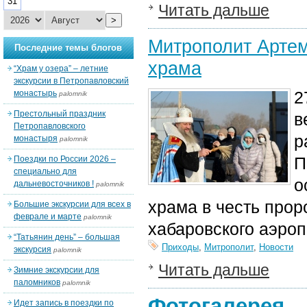
31
Читать дальше
>
Митрополит Артем
Последние темы блогов
храма
“Храм у озера” – летние
экскурсии в Петропавловский
2
монастырь
palomnik
Престольный праздник
в
Петропавловского
р
монастыря
palomnik
П
Поездки по России 2026 –
специально для
о
дальневосточников !
palomnik
храма в честь прор
Большие экскурсии для всех в
феврале и марте
palomnik
хабаровского аэроп
“Татьянин день” – большая
Приходы
,
Митрополит
,
Новости
экскурсия
palomnik
Читать дальше
Зимние экскурсии для
паломников
palomnik
Фотогалерея
Идет запись в поездки по