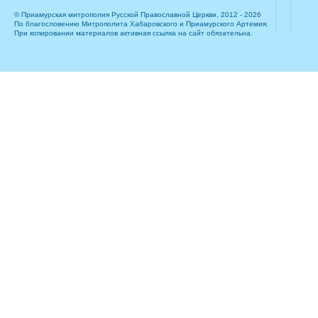
© Приамурская митрополия Русской Православной Церкви, 2012 - 2026
По благословению Митрополита Хабаровского и Приамурского Артемия.
При копировании материалов активная ссылка на сайт обязательна.