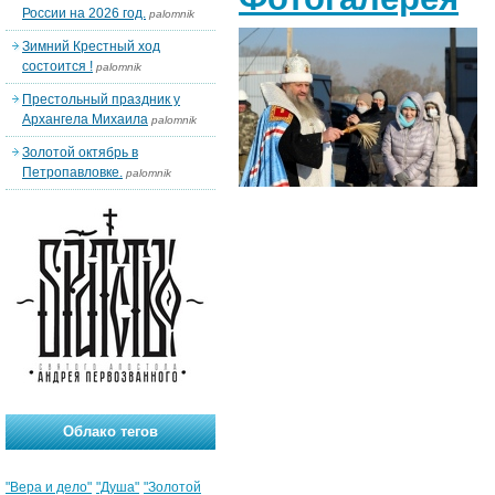
России на 2026 год.
palomnik
Зимний Крестный ход
состоится !
palomnik
Престольный праздник у
Архангела Михаила
palomnik
Золотой октябрь в
Петропавловке.
palomnik
Облако тегов
"Вера и дело"
"Душа"
"Золотой