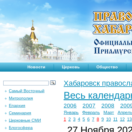
Новости
Церковь
Общество
Хабаровск правосл
Самый Восточный
Весь календар
Митрополия
2006
2007
2008
200
Епархия
Январь
Февраль
Март
Апрел
Семинария
1
2
3
4
5
6
7
8
9
10
11
12
13
Церковные СМИ
27 Ноября 2020
Блогосфера