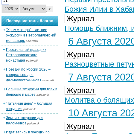
31
Божия Илии в Хаба
>
Журнал
Последние темы блогов
Помощь ближним, и
“Храм у озера” – летние
экскурсии в Петропавловский
6 Августа 2020
монастырь
palomnik
Престольный праздник
Журнал
Петропавловского
монастыря
palomnik
Разноцветные пету
Поездки по России 2026 –
7 Августа 2020
специально для
дальневосточников !
palomnik
Журнал
Большие экскурсии для всех в
феврале и марте
palomnik
Молитва о болящих
“Татьянин день” – большая
экскурсия
palomnik
10 Августа 202
Зимние экскурсии для
паломников
palomnik
Журнал
Идет запись в поездки по