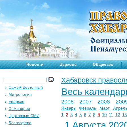
Новости
Церковь
Общество
Хабаровск правосл
Самый Восточный
Весь календар
Митрополия
2006
2007
2008
200
Епархия
Январь
Февраль
Март
Апрел
Семинария
1
2
3
4
5
6
7
8
9
10
11
12
13
Церковные СМИ
1 Августа 2020
Блогосфера