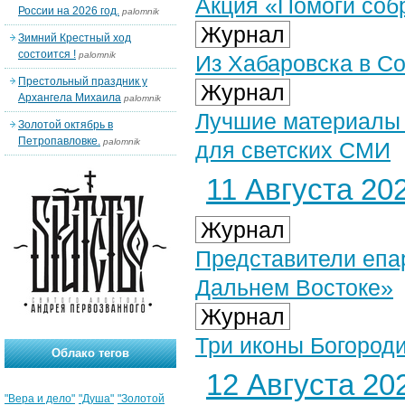
Акция «Помоги собр
России на 2026 год.
palomnik
Журнал
Зимний Крестный ход
состоится !
palomnik
Из Хабаровска в Со
Престольный праздник у
Журнал
Архангела Михаила
palomnik
Лучшие материалы 
Золотой октябрь в
Петропавловке.
palomnik
для светских СМИ
11 Августа 202
Журнал
Представители епа
Дальнем Востоке»
Журнал
Три иконы Богороди
Облако тегов
12 Августа 202
"Вера и дело"
"Душа"
"Золотой