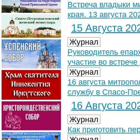
Встреча владыки ми
края. 13 августа 20
15 Августа 202
Журнал
Руководитель епар
участие во встреч
Журнал
16 августа митроп
службу в Спасо-Пр
16 Августа 202
Журнал
Как приготовить пе
Журнал