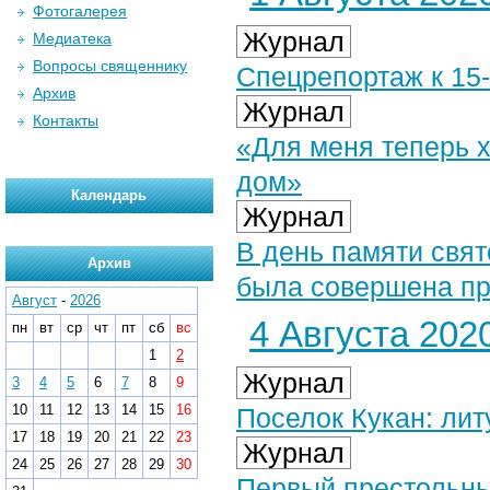
Фотогалерея
Журнал
Медиатека
Вопросы священнику
Спецрепортаж к 15
Архив
Журнал
Контакты
«Для меня теперь 
дом»
Календарь
Журнал
В день памяти свя
Архив
была совершена пр
Август
-
2026
4 Августа 2020
пн
вт
ср
чт
пт
сб
вс
1
2
Журнал
3
4
5
6
7
8
9
10
11
12
13
14
15
16
Поселок Кукан: лит
17
18
19
20
21
22
23
Журнал
24
25
26
27
28
29
30
Первый престольны