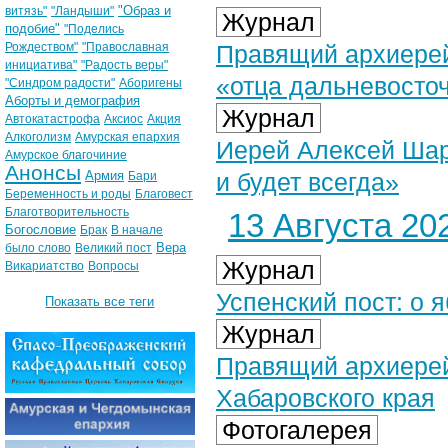
"Образ и
витязь"
"Ландыши"
Журнал
подобие"
"Поделись
Рождеством"
"Православная
Правящий архиерей
инициатива"
"Радость веры"
«отца дальневосто
"Синдром радости"
Аборигены
Аборты и демография
Журнал
Автокатастрофа
Аксиос
Акция
Алкоголизм
Амурская епархия
Иерей Алексей Шар
Амурское благочиние
Анонсы
Армия
и будет всегда»
Бари
Беременность и роды
Благовест
Благотворительность
13 Августа 202
Богословие
Брак
В начале
Вера
было слово
Великий пост
Журнал
Викариатство
Вопросы
Успенский пост: о я
Показать все теги
Журнал
Правящий архиерей
Хабаровского края
Фотогалерея